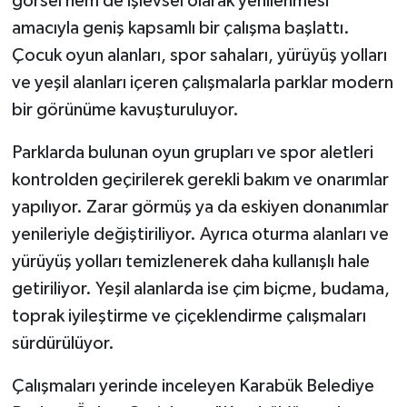
görsel hem de işlevsel olarak yenilenmesi
amacıyla geniş kapsamlı bir çalışma başlattı.
Gökçebey
Çocuk oyun alanları, spor sahaları, yürüyüş yolları
ve yeşil alanları içeren çalışmalarla parklar modern
GÜNDEM
bir görünüme kavuşturuluyor.
İş ilanı
Parklarda bulunan oyun grupları ve spor aletleri
kontrolden geçirilerek gerekli bakım ve onarımlar
Kilimli
yapılıyor. Zarar görmüş ya da eskiyen donanımlar
Kültür - Sanat
yenileriyle değiştiriliyor. Ayrıca oturma alanları ve
yürüyüş yolları temizlenerek daha kullanışlı hale
MAGAZİN
getiriliyor. Yeşil alanlarda ise çim biçme, budama,
toprak iyileştirme ve çiçeklendirme çalışmaları
Politika
sürdürülüyor.
Resmi İlan
Çalışmaları yerinde inceleyen Karabük Belediye