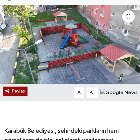
Devrek
Bolu
ÇEVRE
BİLİM VE TEKNOLOJİ
DUNYA
Düzce
Paylaş
-
+
A
A
Eğitim
Ekonomi
Karabük Belediyesi, şehirdeki parkların hem
Genel