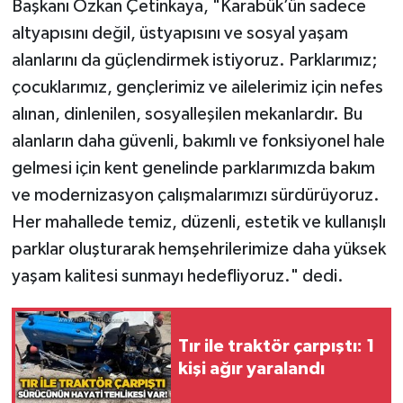
Başkanı Özkan Çetinkaya, "Karabük’ün sadece
Röportaj
altyapısını değil, üstyapısını ve sosyal yaşam
Sağlık
alanlarını da güçlendirmek istiyoruz. Parklarımız;
çocuklarımız, gençlerimiz ve ailelerimiz için nefes
SİYASET
alınan, dinlenilen, sosyalleşilen mekanlardır. Bu
alanların daha güvenli, bakımlı ve fonksiyonel hale
Spor
gelmesi için kent genelinde parklarımızda bakım
Ulusal
ve modernizasyon çalışmalarımızı sürdürüyoruz.
Her mahallede temiz, düzenli, estetik ve kullanışlı
Yaşam
parklar oluşturarak hemşehrilerimize daha yüksek
yaşam kalitesi sunmayı hedefliyoruz." dedi.
Tır ile traktör çarpıştı: 1
kişi ağır yaralandı