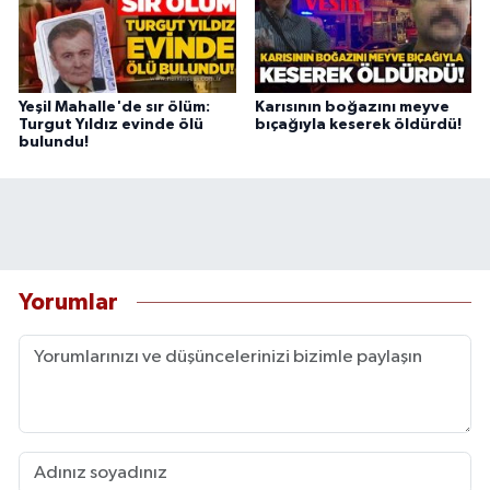
Yeşil Mahalle'de sır ölüm:
Karısının boğazını meyve
Turgut Yıldız evinde ölü
bıçağıyla keserek öldürdü!
bulundu!
Yorumlar