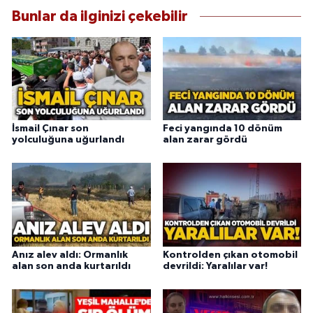
Bunlar da ilginizi çekebilir
İsmail Çınar son
Feci yangında 10 dönüm
yolculuğuna uğurlandı
alan zarar gördü
Anız alev aldı: Ormanlık
Kontrolden çıkan otomobil
alan son anda kurtarıldı
devrildi: Yaralılar var!