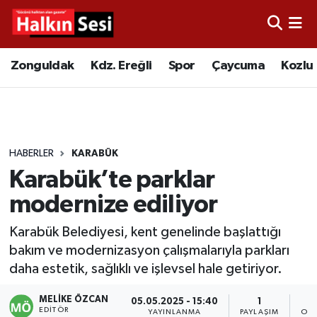
Foto Galeri
Zonguldak
Merkez Nöbetçi Eczaneler
Zonguldak
Kdz. Ereğli
Spor
Çaycuma
Kozlu
Video
Çaycuma
Merkez Hava Durumu
Yazarlar
KDZ. Ereğli
Merkez Trafik Yoğunluk Haritası
HABERLER
KARABÜK
Kozlu
Süper Lig Puan Durumu ve Fikstür
Karabük’te parklar
Alaplı
Tüm Manşetler
modernize ediliyor
Karabük Belediyesi, kent genelinde başlattığı
Asayiş
Son Dakika Haberleri
bakım ve modernizasyon çalışmalarıyla parkları
daha estetik, sağlıklı ve işlevsel hale getiriyor.
Bartın
Haber Arşivi
MELIKE ÖZCAN
05.05.2025 - 15:40
1
Karabük
EDITÖR
YAYINLANMA
PAYLAŞIM
OKU