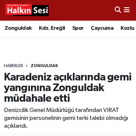
Foto Galeri
Zonguldak
Merkez Nöbetçi Eczaneler
Zonguldak
Kdz. Ereğli
Spor
Çaycuma
Kozlu
Video
Çaycuma
Merkez Hava Durumu
Yazarlar
KDZ. Ereğli
Merkez Trafik Yoğunluk Haritası
HABERLER
ZONGULDAK
Kozlu
Süper Lig Puan Durumu ve Fikstür
Karadeniz açıklarında gemi
Alaplı
Tüm Manşetler
yangınına Zonguldak
müdahale etti
Asayiş
Son Dakika Haberleri
Denizcilik Genel Müdürlüğü tarafından VIRAT
Bartın
Haber Arşivi
gemisinin personelinin gemi terki talebi olmadığı
açıklandı.
Karabük