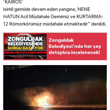
Röportaj
'KAIROS'
isimli gemide devam eden yangına, NENE
Sağlık
HATUN Acil Müdahale Gemimiz ve KURTARMA-
12 Römorkörümüz müdahale etmektedir" denildi.
SİYASET
Spor
Zonguldak
Belediyesi’nde her şey
Ulusal
detaylıca incelenecek!
Yaşam