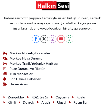
halkinsesicomtr, yepyeni temasıyla sizleri buluştururken, sadelik
ve modernizmi bir araya getiriyor. Şatafattan kaçınıyor ve
insanlara haber okuyabilecekleri bir altyapı sunuyor.
Merkez Nöbetçi Eczaneler
Merkez Hava Durumu
Merkez Trafik Yoğunluk Haritası
Puan Durumu ve Fikstür
Tüm Manşetler
Son Dakika Haberleri
Haber Arşivi
Zonguldak
KDZ. Ereğli
Çaycuma
Kozlu
Kilimli
Devrek
Alaplı
Ulusal
Resmi İlan