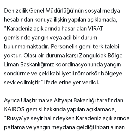
Denizcilik Genel Müdürlüğü'nün sosyal medya
Gökçebey
hesabından konuya ilişkin yapılan açıklamada,
"Karadeniz açıklarında hasar alan VIRAT
GÜNDEM
gemisinde yangın veya acil bir durum
İş ilanı
bulunmamaktadır. Personelin gemi terk talebi
yoktur. Olası bir duruma karşı Zonguldak Bölge
Kilimli
Liman Başkanlığımız koordinasyonunda yangın
söndürme ve çeki kabiliyetli römorkör bölgeye
Kültür - Sanat
sevk edilmiştir" ifadelerine yer verildi.
MAGAZİN
Ayrıca Ulaştırma ve Altyapı Bakanlığı tarafından
Politika
KAIROS gemisi hakkında yapılan açıklamada,
"Rusya'ya seyir halindeyken Karadeniz açıklarında
Resmi İlan
patlama ve yangın meydana geldiği ihbarı alınan