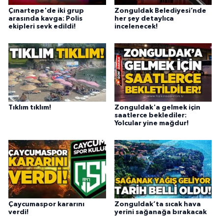
Çınartepe'de iki grup
Zonguldak Belediyesi’nde
arasında kavga: Polis
her şey detaylıca
ekipleri sevk edildi!
incelenecek!
Tıklım tıklım!
Zonguldak'a gelmek için
saatlerce beklediler:
Yolcular yine mağdur!
Çaycumaspor kararını
Zonguldak’ta sıcak hava
verdi!
yerini sağanağa bırakacak