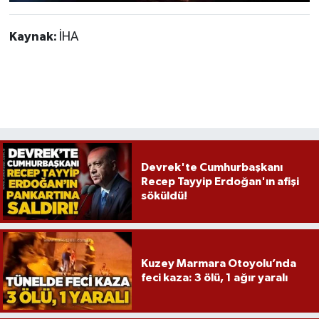
Kaynak:
İHA
Devrek'te Cumhurbaşkanı
Recep Tayyip Erdoğan'ın afişi
söküldü!
Kuzey Marmara Otoyolu’nda
feci kaza: 3 ölü, 1 ağır yaralı