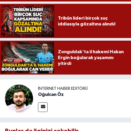
Tribün lideri birçok suç
iddiasıyla gözaltına alındı!
Zonguldak'ta il hakemi Hakan
Ergin boğularak yaşamını
yitirdi
İNTERNET HABER EDITÖRÜ
Oğulcan Öz