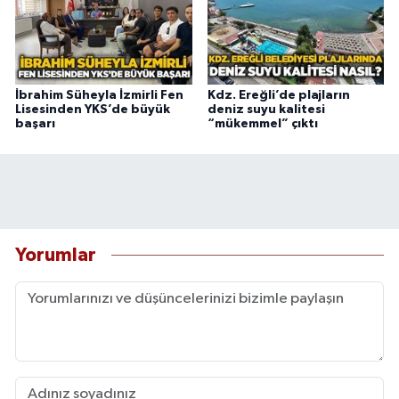
İbrahim Süheyla İzmirli Fen
Kdz. Ereğli’de plajların
Lisesinden YKS’de büyük
deniz suyu kalitesi
başarı
“mükemmel” çıktı
Yorumlar