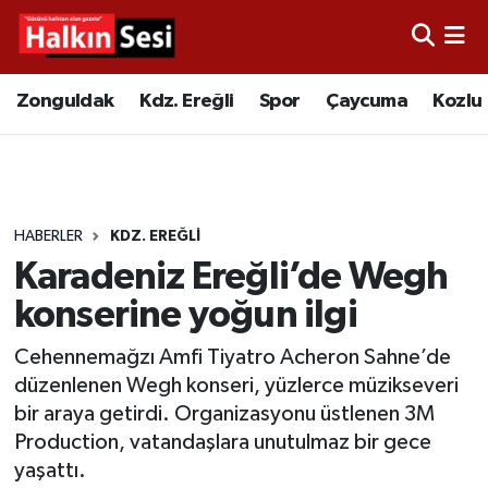
Foto Galeri
Zonguldak
Merkez Nöbetçi Eczaneler
Zonguldak
Kdz. Ereğli
Spor
Çaycuma
Kozlu
Video
Çaycuma
Merkez Hava Durumu
Yazarlar
KDZ. Ereğli
Merkez Trafik Yoğunluk Haritası
HABERLER
KDZ. EREĞLI
Kozlu
Süper Lig Puan Durumu ve Fikstür
Karadeniz Ereğli’de Wegh
Alaplı
Tüm Manşetler
konserine yoğun ilgi
Cehennemağzı Amfi Tiyatro Acheron Sahne’de
Asayiş
Son Dakika Haberleri
düzenlenen Wegh konseri, yüzlerce müzikseveri
bir araya getirdi. Organizasyonu üstlenen 3M
Bartın
Haber Arşivi
Production, vatandaşlara unutulmaz bir gece
yaşattı.
Karabük