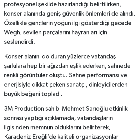
Röportaj
profesyonel şekilde hazırlandığı belirtilirken,
konser alanında geniş güvenlik önlemleri de alındı.
Sağlık
Özellikle gençlerin yoğun ilgi gösterdiği gecede
Wegh, sevilen parçalarını hayranları için
SİYASET
seslendirdi.
Spor
Konser alanını dolduran yüzlerce vatandaş
şarkılara hep bir ağızdan eşlik ederken, sahnede
Ulusal
renkli görüntüler oluştu. Sahne performansı ve
Yaşam
enerjisiyle dikkat çeken sanatçı, dinleyicilerden
büyük beğeni topladı.
3M Production sahibi Mehmet Sarıoğlu etkinlik
sonrası yaptığı açıklamada, vatandaşların
ilgisinden memnun olduklarını belirterek,
Karadeniz Ereğli’de kaliteli organizasyonlar