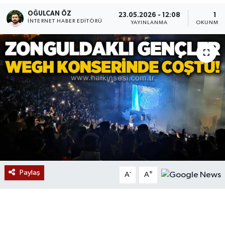
OĞULCAN ÖZ
23.05.2026 - 12:08
1 D
Devrek
İNTERNET HABER EDITÖRÜ
YAYINLANMA
OKUNMA 
Bolu
ÇEVRE
BİLİM VE TEKNOLOJİ
DUNYA
Düzce
Eğitim
Paylaş
-
+
A
A
Ekonomi
Genel