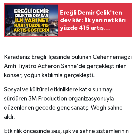
Ereğli Demir Çelik'ten
Gökçebey
dev kâr: İlk yarı net kârı
yüzde 415 artış
GÜNDEM
gösterdi
İş ilanı
Karadeniz Ereğli ilçesinde bulunan Cehennemağzı
Kilimli
Amfi Tiyatro Acheron Sahne’de gerçekleştirilen
konser, yoğun katılımla gerçekleşti.
Kültür - Sanat
Sosyal ve kültürel etkinliklere katkı sunmayı
MAGAZİN
sürdüren 3M Production organizasyonuyla
Politika
düzenlenen gecede genç sanatçı Wegh sahne
aldı.
Resmi İlan
Etkinlik öncesinde ses, ışık ve sahne sistemlerinin