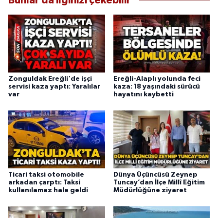
Bunlar da ilginizi çekebilir
Zonguldak Ereğli'de işçi
Ereğli-Alaplı yolunda feci
servisi kaza yaptı: Yaralılar
kaza: 18 yaşındaki sürücü
var
hayatını kaybetti
Ticari taksi otomobile
Dünya Üçüncüsü Zeynep
arkadan çarptı: Taksi
Tuncay’dan İlçe Millî Eğitim
kullanılamaz hale geldi
Müdürlüğüne ziyaret