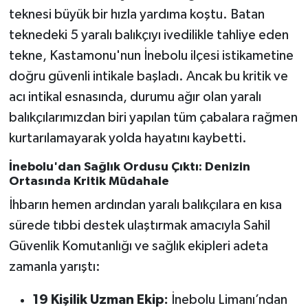
Röportaj
teknesi büyük bir hızla yardıma koştu. Batan
teknedeki 5 yaralı balıkçıyı ivedilikle tahliye eden
Sağlık
tekne, Kastamonu'nun İnebolu ilçesi istikametine
SİYASET
doğru güvenli intikale başladı. Ancak bu kritik ve
acı intikal esnasında, durumu ağır olan yaralı
Spor
balıkçılarımızdan biri yapılan tüm çabalara rağmen
kurtarılamayarak yolda hayatını kaybetti.
Ulusal
İnebolu'dan Sağlık Ordusu Çıktı: Denizin
Yaşam
Ortasında Kritik Müdahale
İhbarın hemen ardından yaralı balıkçılara en kısa
sürede tıbbi destek ulaştırmak amacıyla Sahil
Güvenlik Komutanlığı ve sağlık ekipleri adeta
zamanla yarıştı:
19 Kişilik Uzman Ekip:
İnebolu Limanı’ndan