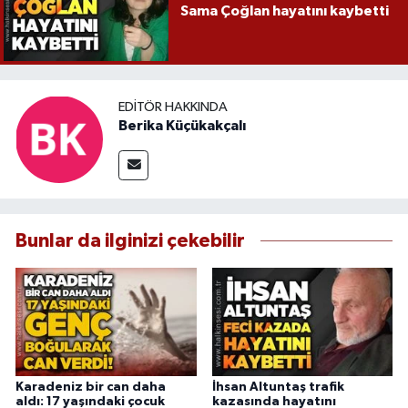
Sama Çoğlan hayatını kaybetti
EDITÖR HAKKINDA
Berika Küçükakçalı
Bunlar da ilginizi çekebilir
Karadeniz bir can daha
İhsan Altuntaş trafik
aldı: 17 yaşındaki çocuk
kazasında hayatını