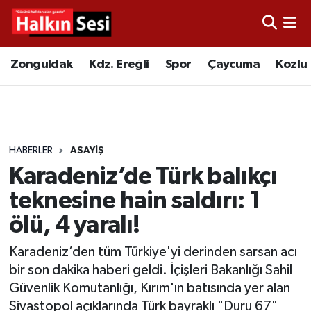
Foto Galeri
Zonguldak
Merkez Nöbetçi Eczaneler
Zonguldak
Kdz. Ereğli
Spor
Çaycuma
Kozlu
Video
Çaycuma
Merkez Hava Durumu
Yazarlar
KDZ. Ereğli
Merkez Trafik Yoğunluk Haritası
HABERLER
ASAYIŞ
Kozlu
Süper Lig Puan Durumu ve Fikstür
Karadeniz’de Türk balıkçı
Alaplı
Tüm Manşetler
teknesine hain saldırı: 1
ölü, 4 yaralı!
Asayiş
Son Dakika Haberleri
Karadeniz’den tüm Türkiye'yi derinden sarsan acı
Bartın
Haber Arşivi
bir son dakika haberi geldi. İçişleri Bakanlığı Sahil
Güvenlik Komutanlığı, Kırım'ın batısında yer alan
Karabük
Sivastopol açıklarında Türk bayraklı "Duru 67"