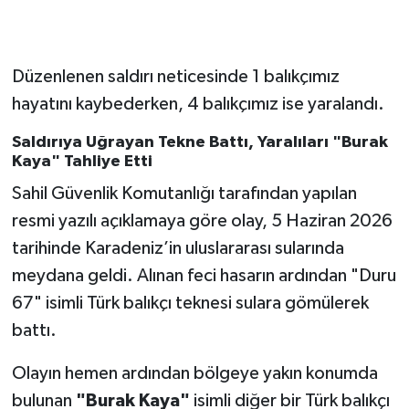
Gökçebey
Düzenlenen saldırı neticesinde 1 balıkçımız
GÜNDEM
hayatını kaybederken, 4 balıkçımız ise yaralandı.
İş ilanı
Saldırıya Uğrayan Tekne Battı, Yaralıları "Burak
Kaya" Tahliye Etti
Kilimli
Sahil Güvenlik Komutanlığı tarafından yapılan
resmi yazılı açıklamaya göre olay, 5 Haziran 2026
Kültür - Sanat
tarihinde Karadeniz’in uluslararası sularında
meydana geldi. Alınan feci hasarın ardından "Duru
MAGAZİN
67" isimli Türk balıkçı teknesi sulara gömülerek
Politika
battı.
Resmi İlan
Olayın hemen ardından bölgeye yakın konumda
bulunan
"Burak Kaya"
isimli diğer bir Türk balıkçı