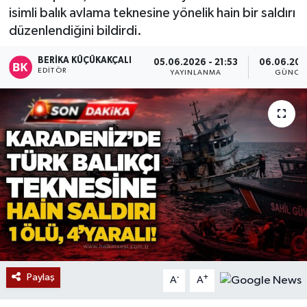
isimli balık avlama teknesine yönelik hain bir saldırı
Devrek
düzenlendiğini bildirdi.
Bolu
BERIKA KÜÇÜKAKÇALI
05.06.2026 - 21:53
06.06.202
EDITÖR
YAYINLANMA
GÜNCE
ÇEVRE
BİLİM VE TEKNOLOJİ
DUNYA
Düzce
Eğitim
Ekonomi
Paylaş
-
+
A
A
Genel