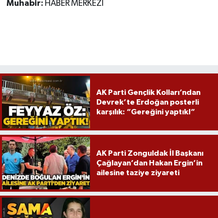
Muhabir:
HABER MERKEZİ
AK Parti Gençlik Kolları’ndan
Devrek’te Erdoğan posterli
karşılık: “Gereğini yaptık!”
AK Parti Zonguldak İl Başkanı
Çağlayan’dan Hakan Ergin’in
ailesine taziye ziyareti