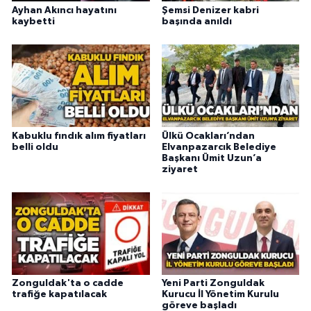
Ayhan Akıncı hayatını
Şemsi Denizer kabri
kaybetti
başında anıldı
Kabuklu fındık alım fiyatları
Ülkü Ocakları’ndan
belli oldu
Elvanpazarcık Belediye
Başkanı Ümit Uzun’a
ziyaret
Zonguldak'ta o cadde
Yeni Parti Zonguldak
trafiğe kapatılacak
Kurucu İl Yönetim Kurulu
göreve başladı