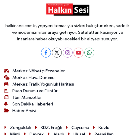
halkinsesicomtr, yepyeni temasıyla sizleri buluştururken, sadelik
ve modernizmi bir araya getiriyor. Şatafattan kaçınıyor ve
insanlara haber okuyabilecekleri bir altyapı sunuyor.
Merkez Nöbetçi Eczaneler
Merkez Hava Durumu
Merkez Trafik Yoğunluk Haritası
Puan Durumu ve Fikstür
Tüm Manşetler
Son Dakika Haberleri
Haber Arşivi
Zonguldak
KDZ. Ereğli
Çaycuma
Kozlu
Kilimli
Devrek
Alaplı
Ulusal
Resmi İlan