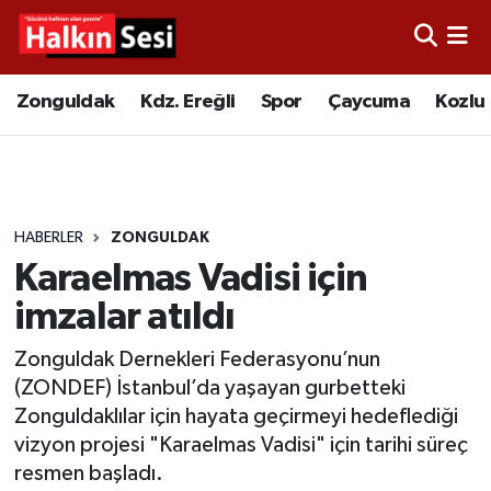
Foto Galeri
Zonguldak
Merkez Nöbetçi Eczaneler
Zonguldak
Kdz. Ereğli
Spor
Çaycuma
Kozlu
Video
Çaycuma
Merkez Hava Durumu
Yazarlar
KDZ. Ereğli
Merkez Trafik Yoğunluk Haritası
HABERLER
ZONGULDAK
Kozlu
Süper Lig Puan Durumu ve Fikstür
Karaelmas Vadisi için
Alaplı
Tüm Manşetler
imzalar atıldı
Zonguldak Dernekleri Federasyonu’nun
Asayiş
Son Dakika Haberleri
(ZONDEF) İstanbul’da yaşayan gurbetteki
Zonguldaklılar için hayata geçirmeyi hedeflediği
Bartın
Haber Arşivi
vizyon projesi "Karaelmas Vadisi" için tarihi süreç
resmen başladı.
Karabük