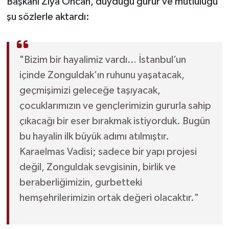
Başkanı Ziya Öncan, duyduğu gurur ve mutluluğu
Röportaj
şu sözlerle aktardı:
Sağlık
SİYASET
"Bizim bir hayalimiz vardı… İstanbul’un
içinde Zonguldak’ın ruhunu yaşatacak,
Spor
geçmişimizi geleceğe taşıyacak,
çocuklarımızın ve gençlerimizin gururla sahip
Ulusal
çıkacağı bir eser bırakmak istiyorduk. Bugün
Yaşam
bu hayalin ilk büyük adımı atılmıştır.
Karaelmas Vadisi; sadece bir yapı projesi
değil, Zonguldak sevgisinin, birlik ve
beraberliğimizin, gurbetteki
hemşehrilerimizin ortak değeri olacaktır."