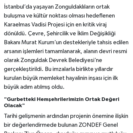
İstanbul’da yaşayan Zonguldaklıların ortak
Gökçebey
buluşma ve kültür noktası olması hedeflenen
Karaelmas Vadisi Projesi için en kritik viraj
GÜNDEM
dönüldü. Çevre, Şehircilik ve İklim Değişikliği
Bakanı Murat Kurum’un destekleriyle tahsis edilen
İş ilanı
arsanın işlemleri tamamlanarak, alanın devri resmi
Kilimli
olarak Zonguldak Devrek Belediyesi’ne
gerçekleştirildi. Bu imzalarla birlikte yıllardır
Kültür - Sanat
kurulan büyük memleket hayalinin inşası için ilk
büyük adım atılmış oldu.
MAGAZİN
"Gurbetteki Hemşehrilerimizin Ortak Değeri
Politika
Olacak"
Tarihi gelişmenin ardından projenin önemine ilişkin
Resmi İlan
bir değerlendirmede bulunan ZONDEF Genel