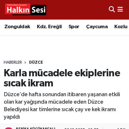
Foto Galeri
Zonguldak
Merkez Nöbetçi Eczaneler
Zonguldak
Kdz. Ereğli
Spor
Çaycuma
Kozlu
Video
Çaycuma
Merkez Hava Durumu
Yazarlar
KDZ. Ereğli
Merkez Trafik Yoğunluk Haritası
HABERLER
DÜZCE
Kozlu
Süper Lig Puan Durumu ve Fikstür
Karla mücadele ekiplerine
Alaplı
Tüm Manşetler
sıcak ikram
Düzce’de hafta sonundan itibaren yaşanan etkili
Asayiş
Son Dakika Haberleri
olan kar yağışında mücadele eden Düzce
Belediyesi kar timlerine sıcak çay ve kek ikramı
Bartın
Haber Arşivi
yapıldı
Karabük