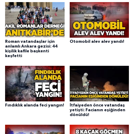
Roman vatandaşlar için
Otomobil alev alev yandı!
anlamlı Ankara gezisi: 44
kişilik kafile başkenti
keşfetti
Fındıklık alanda feci yangın!
İtfaiyeden önce vatandaş
yetişti: Facianın eşiğinden
dönüldü!