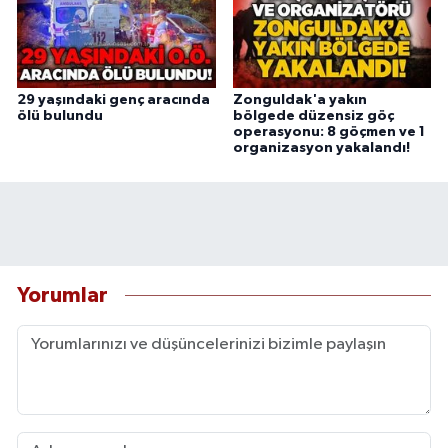
29 yaşındaki genç aracında
Zonguldak'a yakın
ölü bulundu
bölgede düzensiz göç
operasyonu: 8 göçmen ve 1
organizasyon yakalandı!
Yorumlar