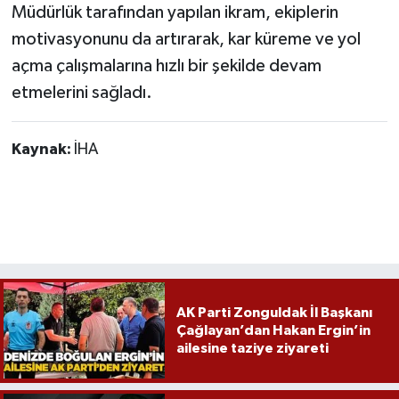
Röportaj
Müdürlük tarafından yapılan ikram, ekiplerin
motivasyonunu da artırarak, kar küreme ve yol
Sağlık
açma çalışmalarına hızlı bir şekilde devam
etmelerini sağladı.
SİYASET
Spor
Kaynak:
İHA
Ulusal
Yaşam
AK Parti Zonguldak İl Başkanı
Çağlayan’dan Hakan Ergin’in
ailesine taziye ziyareti