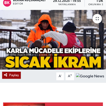
BERIKA KÜÇÜKAKÇALI
29.12.2025 - 19:55
1 DK
EDITÖR
YAYINLANMA
OKUNMA SÜR
Devrek
Bolu
ÇEVRE
BİLİM VE TEKNOLOJİ
DUNYA
Düzce
Paylaş
-
+
A
A
Eğitim
Ekonomi
Genel