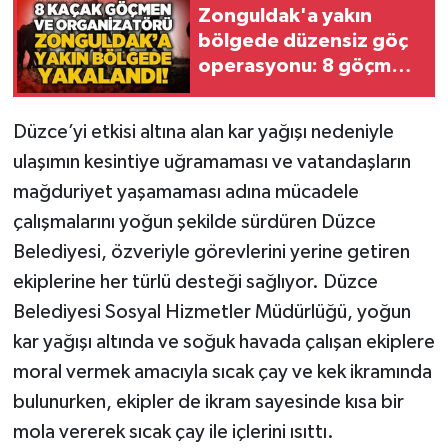
Zonguldak'a yakın
bölgede düzensiz göç
Gökçebey
operasyonu: 8 göçmen
ve 1 organizasyon
GÜNDEM
yakalandı!
Düzce’yi etkisi altına alan kar yağışı nedeniyle
İş ilanı
ulaşımın kesintiye uğramaması ve vatandaşların
mağduriyet yaşamaması adına mücadele
Kilimli
çalışmalarını yoğun şekilde sürdüren Düzce
Kültür - Sanat
Belediyesi, özveriyle görevlerini yerine getiren
ekiplerine her türlü desteği sağlıyor. Düzce
MAGAZİN
Belediyesi Sosyal Hizmetler Müdürlüğü, yoğun
kar yağışı altında ve soğuk havada çalışan ekiplere
Politika
moral vermek amacıyla sıcak çay ve kek ikramında
bulunurken, ekipler de ikram sayesinde kısa bir
Resmi İlan
mola vererek sıcak çay ile içlerini ısıttı.