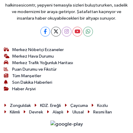
halkinsesicomtr, yepyeni temasıyla sizleri buluştururken, sadelik
ve modernizmi bir araya getiriyor. Şatafattan kaçınıyor ve
insanlara haber okuyabilecekleri bir altyapı sunuyor.
Merkez Nöbetçi Eczaneler
Merkez Hava Durumu
Merkez Trafik Yoğunluk Haritası
Puan Durumu ve Fikstür
Tüm Manşetler
Son Dakika Haberleri
Haber Arşivi
Zonguldak
KDZ. Ereğli
Çaycuma
Kozlu
Kilimli
Devrek
Alaplı
Ulusal
Resmi İlan