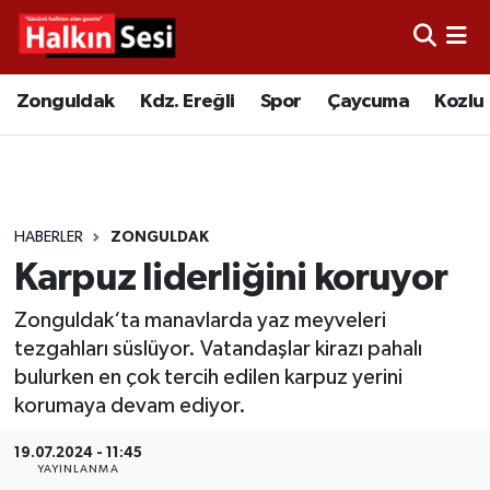
Foto Galeri
Zonguldak
Merkez Nöbetçi Eczaneler
Zonguldak
Kdz. Ereğli
Spor
Çaycuma
Kozlu
Video
Çaycuma
Merkez Hava Durumu
Yazarlar
KDZ. Ereğli
Merkez Trafik Yoğunluk Haritası
HABERLER
ZONGULDAK
Kozlu
Süper Lig Puan Durumu ve Fikstür
Karpuz liderliğini koruyor
Alaplı
Tüm Manşetler
Zonguldak‘ta manavlarda yaz meyveleri
tezgahları süslüyor. Vatandaşlar kirazı pahalı
Asayiş
Son Dakika Haberleri
bulurken en çok tercih edilen karpuz yerini
korumaya devam ediyor.
Bartın
Haber Arşivi
19.07.2024 - 11:45
Karabük
YAYINLANMA