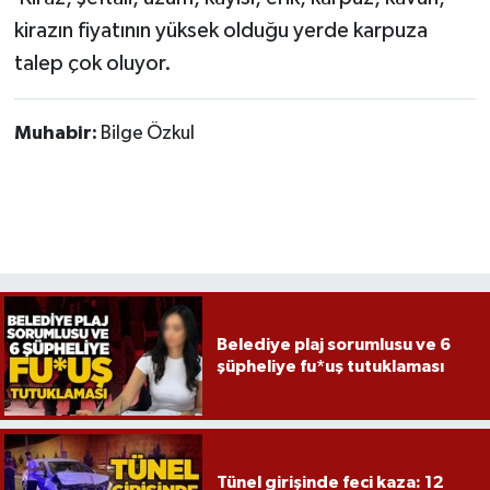
kirazın fiyatının yüksek olduğu yerde karpuza
Gökçebey
talep çok oluyor.
GÜNDEM
Muhabir:
Bilge Özkul
İş ilanı
Kilimli
Kültür - Sanat
MAGAZİN
Belediye plaj sorumlusu ve 6
şüpheliye fu*uş tutuklaması
Politika
Resmi İlan
Tünel girişinde feci kaza: 12