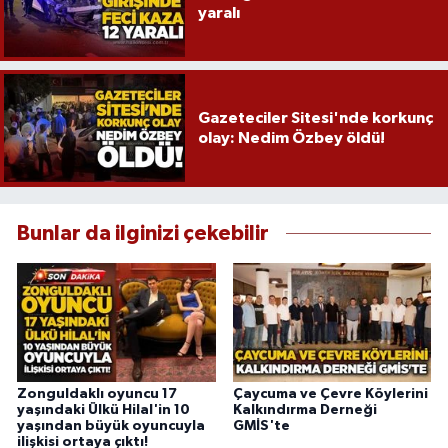
Röportaj
yaralı
Sağlık
SİYASET
Gazeteciler Sitesi'nde korkunç
olay: Nedim Özbey öldü!
Spor
Ulusal
Bunlar da ilginizi çekebilir
Yaşam
Zonguldaklı oyuncu 17
Çaycuma ve Çevre Köylerini
yaşındaki Ülkü Hilal'in 10
Kalkındırma Derneği
yaşından büyük oyuncuyla
GMİS'te
ilişkisi ortaya çıktı!