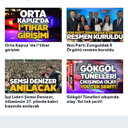
Orta Kapuz'da i*tihar
Yeni Parti Zonguldak İl
girişimi
Örgütü resmen kuruldu
İşçi Lideri Şemsi Denizer,
Gökgöl Tünelleri çıkışında
ölümünün 27. yılında kabri
olay: Yol tek şerit!
başında anılacak