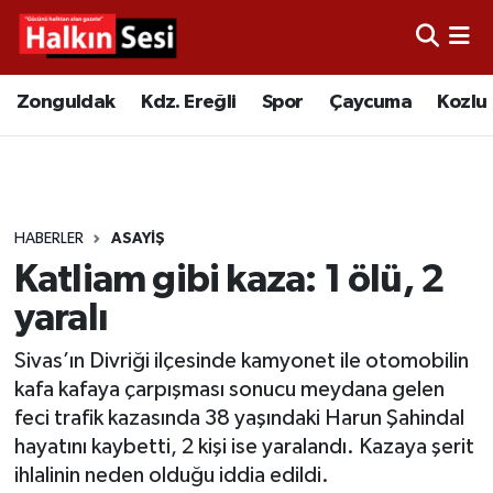
Foto Galeri
Zonguldak
Merkez Nöbetçi Eczaneler
Zonguldak
Kdz. Ereğli
Spor
Çaycuma
Kozlu
Video
Çaycuma
Merkez Hava Durumu
Yazarlar
KDZ. Ereğli
Merkez Trafik Yoğunluk Haritası
HABERLER
ASAYIŞ
Kozlu
Süper Lig Puan Durumu ve Fikstür
Katliam gibi kaza: 1 ölü, 2
Alaplı
Tüm Manşetler
yaralı
Sivas’ın Divriği ilçesinde kamyonet ile otomobilin
Asayiş
Son Dakika Haberleri
kafa kafaya çarpışması sonucu meydana gelen
feci trafik kazasında 38 yaşındaki Harun Şahindal
Bartın
Haber Arşivi
hayatını kaybetti, 2 kişi ise yaralandı. Kazaya şerit
ihlalinin neden olduğu iddia edildi.
Karabük