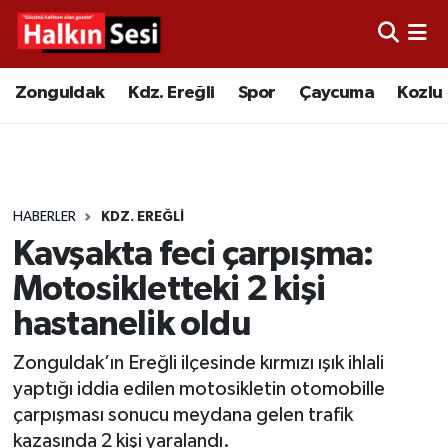
Foto Galeri
Zonguldak
Merkez Nöbetçi Eczaneler
Zonguldak
Kdz. Ereğli
Spor
Çaycuma
Kozlu
Video
Çaycuma
Merkez Hava Durumu
Yazarlar
KDZ. Ereğli
Merkez Trafik Yoğunluk Haritası
HABERLER
KDZ. EREĞLI
Kozlu
Süper Lig Puan Durumu ve Fikstür
Kavşakta feci çarpışma:
Alaplı
Tüm Manşetler
Motosikletteki 2 kişi
hastanelik oldu
Asayiş
Son Dakika Haberleri
Zonguldak’ın Ereğli ilçesinde kırmızı ışık ihlali
Bartın
Haber Arşivi
yaptığı iddia edilen motosikletin otomobille
çarpışması sonucu meydana gelen trafik
Karabük
kazasında 2 kişi yaralandı.