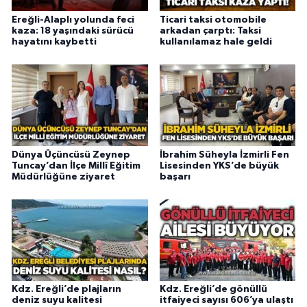
Ereğli-Alaplı yolunda feci
Ticari taksi otomobile
kaza: 18 yaşındaki sürücü
arkadan çarptı: Taksi
hayatını kaybetti
kullanılamaz hale geldi
Dünya Üçüncüsü Zeynep
İbrahim Süheyla İzmirli Fen
Tuncay’dan İlçe Millî Eğitim
Lisesinden YKS’de büyük
Müdürlüğüne ziyaret
başarı
Kdz. Ereğli’de plajların
Kdz. Ereğli’de gönüllü
deniz suyu kalitesi
itfaiyeci sayısı 606’ya ulaştı