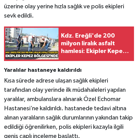
Röportaj
üzerine olay yerine hızla sağlık ve polis ekipleri
sevk edildi.
Sağlık
SİYASET
Kdz. Ereğli'de 200
milyon liralık asfalt
Spor
hamlesi: Ekipler Kepez
Bölgesi'nde
Ulusal
Yaralılar hastaneye kaldırıldı
Kısa sürede adrese ulaşan sağlık ekipleri
Yaşam
tarafından olay yerinde ilk müdahaleleri yapılan
yaralılar, ambulanslara alınarak Özel Echomar
Hastanesi’ne kaldırıldı. hastanede tedavi altına
alınan yaralıların sağlık durumlarının yakından takip
edildiği öğrenilirken, polis ekipleri kazayla ilgili
geniş çaplı inceleme başlattı.