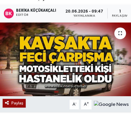
Devrek
BERIKA KÜÇÜKAKÇALI
20.06.2026 - 09:47
1
EDITÖR
YAYINLANMA
PAYLAŞIM
Bolu
ÇEVRE
BİLİM VE TEKNOLOJİ
DUNYA
Düzce
Eğitim
Paylaş
-
+
A
A
Ekonomi
Genel