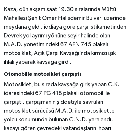
Kaza, dün akşam saat 19.30 sıralarında Müftü
Gökçebey
Mahallesi Şehit Ömer Halisdemir Bulvarı üzerinde
meydana geldi. iddiaya göre çarşı istikametinden
GÜNDEM
Devrek yol ayrımı yönüne seyir halinde olan
İş ilanı
M.A.D. yönetimindeki 67 AFN 745 plakalı
motosiklet, Açık Çarşı Kavşağı’nda kırmızı ışık
Kilimli
ihlali yaparak kavşağa girdi.
Kültür - Sanat
Otomobille motosiklet çarpıştı
Motosiklet, bu sırada kavşağa giriş yapan Ç.K.
MAGAZİN
idaresindeki 67 PG 418 plakalı otomobil ile
çarpıştı. çarpışmanın şiddetiyle savrulan
Politika
motosiklet sürücüsü M.A.D. ile motosiklette
Resmi İlan
yolcu konumunda bulunan C.N.D. yaralandı.
kazayı gören çevredeki vatandaşların ihbarı