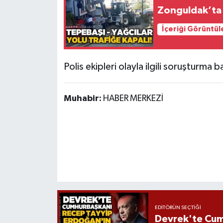
Röportaj
Zonguldak’ta 
Sağlık
İçeriği Görüntül
SİYASET
Polis ekipleri olayla ilgili soruşturma b
Spor
Muhabir:
HABER MERKEZİ
Ulusal
Yaşam
EDITÖRÜN SEÇTIĞI
Devrek'te Cum