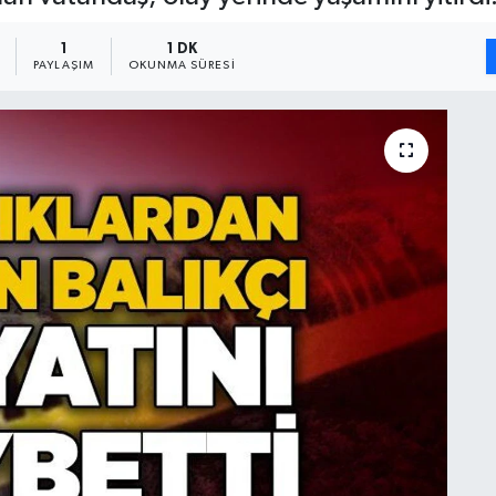
1
1 DK
PAYLAŞIM
OKUNMA SÜRESI