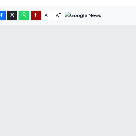
-
+
A
A