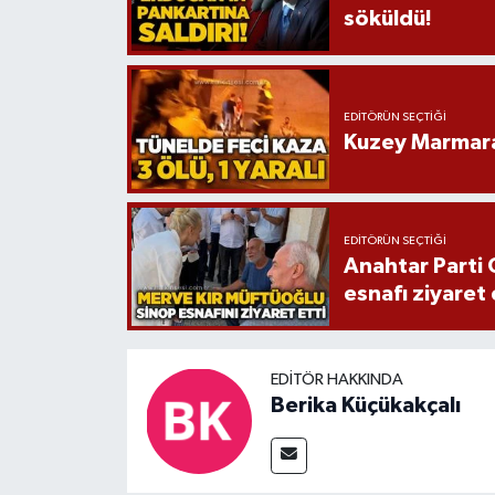
söküldü!
EDITÖRÜN SEÇTIĞI
Kuzey Marmara 
EDITÖRÜN SEÇTIĞI
Anahtar Parti 
esnafı ziyaret 
EDITÖR HAKKINDA
Berika Küçükakçalı