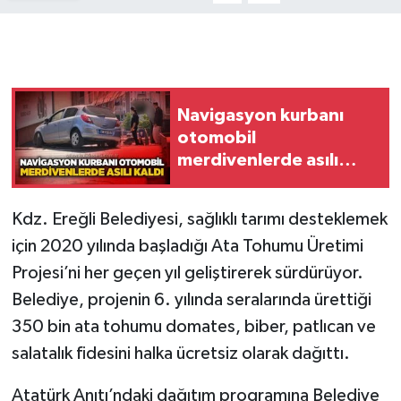
Gökçebey
GÜNDEM
Navigasyon kurbanı
İş ilanı
otomobil
merdivenlerde asılı
Kilimli
kaldı
Kdz. Ereğli Belediyesi, sağlıklı tarımı desteklemek
Kültür - Sanat
için 2020 yılında başladığı Ata Tohumu Üretimi
MAGAZİN
Projesi’ni her geçen yıl geliştirerek sürdürüyor.
Belediye, projenin 6. yılında seralarında ürettiği
Politika
350 bin ata tohumu domates, biber, patlıcan ve
salatalık fidesini halka ücretsiz olarak dağıttı.
Resmi İlan
Atatürk Anıtı’ndaki dağıtım programına Belediye