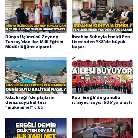
Dünya Üçüncüsü Zeynep
İbrahim Süheyla İzmirli Fen
Tuncay’dan İlçe Millî Eğitim
Lisesinden YKS’de büyük
Müdürlüğüne ziyaret
başarı
Kdz. Ereğli’de plajların
Kdz. Ereğli’de gönüllü
deniz suyu kalitesi
itfaiyeci sayısı 606’ya ulaştı
“mükemmel” çıktı