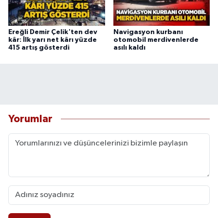
Ereğli Demir Çelik'ten dev
Navigasyon kurbanı
kâr: İlk yarı net kârı yüzde
otomobil merdivenlerde
415 artış gösterdi
asılı kaldı
Yorumlar