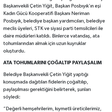
Röportaj
Başkanvekili Çetin Yiğit, Başkan Posbıyık’ın eşi
Kadın Gücü Kooperatifi Başkanı Neriman
Sağlık
Posbıyık, belediye başkan yardımcıları, belediye
SİYASET
meclis üyeleri, STK ve siyasi parti temsilcileri ile
daire müdürleri katıldı. Binlerce vatandaş, ata
Spor
tohumlarından almak için uzun kuyruklar
oluşturdu.
Ulusal
ATA TOHUMLARINI ÇOĞALTIP PAYLAŞALIM
Yaşam
Belediye Başkanvekili Çetin Yiğit yaptığı
konuşmada dağıtılan fidelerin çoğaltılıp,
paylaşılması gerektiğini belirterek, şunları
söyledi:
“Değerli hemşehrilerim, kıymetli üreticilerimiz,