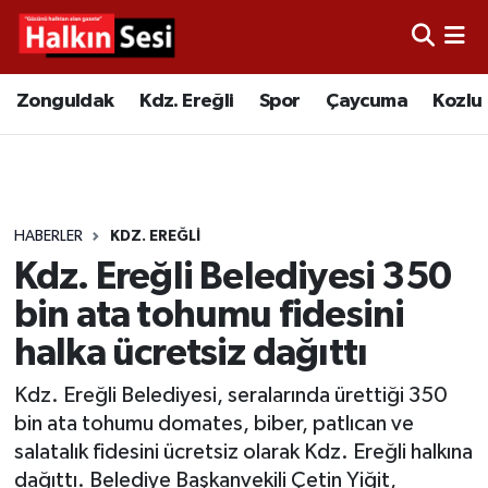
Foto Galeri
Zonguldak
Merkez Nöbetçi Eczaneler
Zonguldak
Kdz. Ereğli
Spor
Çaycuma
Kozlu
Video
Çaycuma
Merkez Hava Durumu
Yazarlar
KDZ. Ereğli
Merkez Trafik Yoğunluk Haritası
HABERLER
KDZ. EREĞLI
Kozlu
Süper Lig Puan Durumu ve Fikstür
Kdz. Ereğli Belediyesi 350
Alaplı
Tüm Manşetler
bin ata tohumu fidesini
halka ücretsiz dağıttı
Asayiş
Son Dakika Haberleri
Kdz. Ereğli Belediyesi, seralarında ürettiği 350
Bartın
Haber Arşivi
bin ata tohumu domates, biber, patlıcan ve
salatalık fidesini ücretsiz olarak Kdz. Ereğli halkına
Karabük
dağıttı. Belediye Başkanvekili Çetin Yiğit,