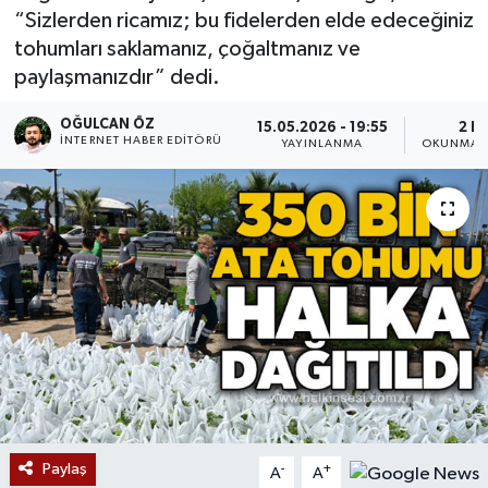
“Sizlerden ricamız; bu fidelerden elde edeceğiniz
Devrek
tohumları saklamanız, çoğaltmanız ve
paylaşmanızdır” dedi.
Bolu
OĞULCAN ÖZ
15.05.2026 - 19:55
2 D
İNTERNET HABER EDITÖRÜ
YAYINLANMA
OKUNMA S
ÇEVRE
BİLİM VE TEKNOLOJİ
DUNYA
Düzce
Eğitim
Ekonomi
Paylaş
-
+
A
A
Genel