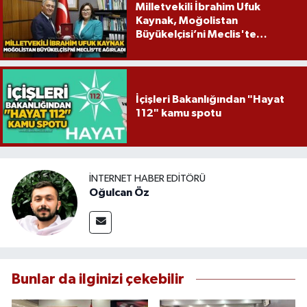
Milletvekili İbrahim Ufuk
Kaynak, Moğolistan
Büyükelçisi’ni Meclis'te
ağırladı
İçişleri Bakanlığından "Hayat
112" kamu spotu
İNTERNET HABER EDITÖRÜ
Oğulcan Öz
Bunlar da ilginizi çekebilir