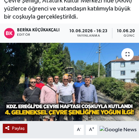
Çevre Şenliği, Atatürk Kültür Merkezi’nde (AKM)
yüzlerce öğrenci ve vatandaşın katılımıyla büyük
Devrek
bir coşkuyla gerçekleştirildi.
Bolu
BERIKA KÜÇÜKAKÇALI
10.06.2026 - 16:23
10.06.2026
EDITÖR
YAYINLANMA
GÜNCEL
ÇEVRE
BİLİM VE TEKNOLOJİ
DUNYA
Düzce
Eğitim
Ekonomi
Paylaş
-
+
A
A
Genel