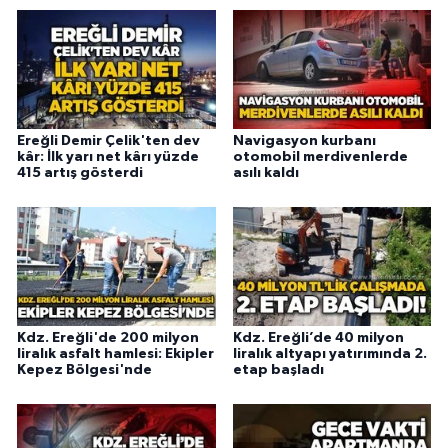
Ereğli Demir Çelik'ten dev
Navigasyon kurbanı
kâr: İlk yarı net kârı yüzde
otomobil merdivenlerde
415 artış gösterdi
asılı kaldı
Kdz. Ereğli'de 200 milyon
Kdz. Ereğli’de 40 milyon
liralık asfalt hamlesi: Ekipler
liralık altyapı yatırımında 2.
Kepez Bölgesi'nde
etap başladı