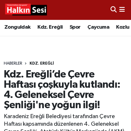
Foto Galeri
Zonguldak
Merkez Nöbetçi Eczaneler
Zonguldak
Kdz. Ereğli
Spor
Çaycuma
Kozlu
Video
Çaycuma
Merkez Hava Durumu
Yazarlar
KDZ. Ereğli
Merkez Trafik Yoğunluk Haritası
HABERLER
KDZ. EREĞLI
Kozlu
Süper Lig Puan Durumu ve Fikstür
Kdz. Ereğli’de Çevre
Alaplı
Tüm Manşetler
Haftası çoşkuyla kutlandı:
4. Geleneksel Çevre
Asayiş
Son Dakika Haberleri
Şenliği'ne yoğun ilgi!
Bartın
Haber Arşivi
Karadeniz Ereğli Belediyesi tarafından Çevre
Haftası kapsamında düzenlenen 4. Geleneksel
Karabük