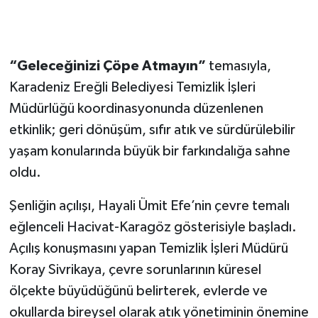
Gökçebey
“Geleceğinizi Çöpe Atmayın”
temasıyla,
GÜNDEM
Karadeniz Ereğli Belediyesi Temizlik İşleri
İş ilanı
Müdürlüğü koordinasyonunda düzenlenen
etkinlik; geri dönüşüm, sıfır atık ve sürdürülebilir
Kilimli
yaşam konularında büyük bir farkındalığa sahne
oldu.
Kültür - Sanat
Şenliğin açılışı, Hayali Ümit Efe’nin çevre temalı
MAGAZİN
eğlenceli Hacivat-Karagöz gösterisiyle başladı.
Açılış konuşmasını yapan Temizlik İşleri Müdürü
Politika
Koray Sivrikaya, çevre sorunlarının küresel
Resmi İlan
ölçekte büyüdüğünü belirterek, evlerde ve
okullarda bireysel olarak atık yönetiminin önemine