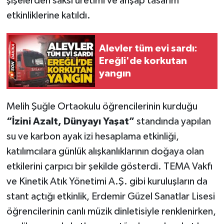
şişelerden saksı üretimi ve ahşap tasarım
etkinliklerine katıldı.
Alevler tüm evi sardı:
Ereğli'de korkutan
yangın
Melih Şuğle Ortaokulu öğrencilerinin kurduğu
“İzini Azalt, Dünyayı Yaşat”
standında yapılan
su ve karbon ayak izi hesaplama etkinliği,
katılımcılara günlük alışkanlıklarının doğaya olan
etkilerini çarpıcı bir şekilde gösterdi. TEMA Vakfı
ve Kinetik Atık Yönetimi A.Ş. gibi kuruluşların da
stant açtığı etkinlik, Erdemir Güzel Sanatlar Lisesi
öğrencilerinin canlı müzik dinletisiyle renklenirken,