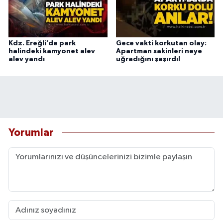
Kdz. Ereğli’de park
Gece vakti korkutan olay:
halindeki kamyonet alev
Apartman sakinleri neye
alev yandı
uğradığını şaşırdı!
Yorumlar