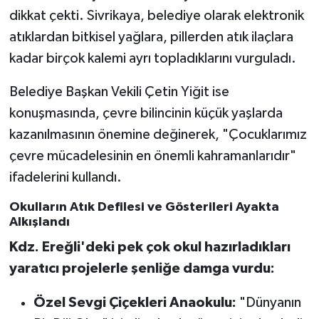
Röportaj
dikkat çekti. Sivrikaya, belediye olarak elektronik
atıklardan bitkisel yağlara, pillerden atık ilaçlara
Sağlık
kadar birçok kalemi ayrı topladıklarını vurguladı.
SİYASET
Belediye Başkan Vekili Çetin Yiğit ise
konuşmasında, çevre bilincinin küçük yaşlarda
Spor
kazanılmasının önemine değinerek, "Çocuklarımız
Ulusal
çevre mücadelesinin en önemli kahramanlarıdır"
ifadelerini kullandı.
Yaşam
Okulların Atık Defilesi ve Gösterileri Ayakta
Alkışlandı
Kdz. Ereğli'deki pek çok okul hazırladıkları
yaratıcı projelerle şenliğe damga vurdu:
Özel Sevgi Çiçekleri Anaokulu:
"Dünyanın