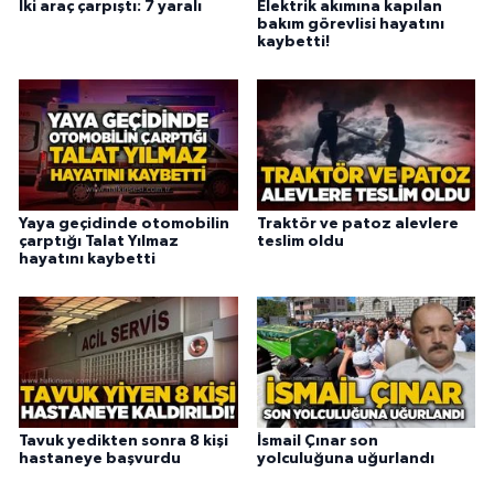
İki araç çarpıştı: 7 yaralı
Elektrik akımına kapılan
bakım görevlisi hayatını
kaybetti!
Yaya geçidinde otomobilin
Traktör ve patoz alevlere
çarptığı Talat Yılmaz
teslim oldu
hayatını kaybetti
Tavuk yedikten sonra 8 kişi
İsmail Çınar son
hastaneye başvurdu
yolculuğuna uğurlandı