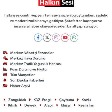
halkinsesicomtr, yepyeni temasıyla sizleri buluştururken, sadelik
ve modernizmi bir araya getiriyor. Şatafattan kaçınıyor ve
insanlara haber okuyabilecekleri bir altyapı sunuyor.
Merkez Nöbetçi Eczaneler
Merkez Hava Durumu
Merkez Trafik Yoğunluk Haritası
Puan Durumu ve Fikstür
Tüm Manşetler
Son Dakika Haberleri
Haber Arşivi
Zonguldak
KDZ. Ereğli
Çaycuma
Kozlu
Kilimli
Devrek
Alaplı
Ulusal
Resmi İlan