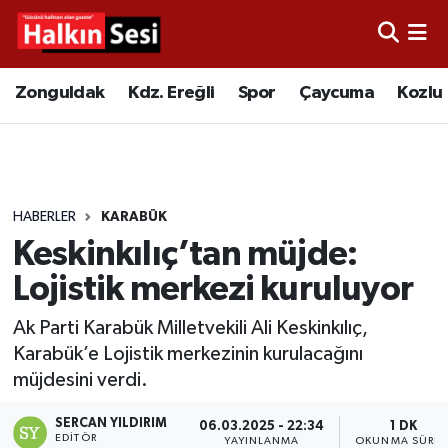
Foto Galeri
Zonguldak
Merkez Nöbetçi Eczaneler
Zonguldak
Kdz. Ereğli
Spor
Çaycuma
Kozlu
Video
Çaycuma
Merkez Hava Durumu
Yazarlar
KDZ. Ereğli
Merkez Trafik Yoğunluk Haritası
HABERLER
KARABÜK
Kozlu
Süper Lig Puan Durumu ve Fikstür
Keskinkılıç’tan müjde:
Alaplı
Tüm Manşetler
Lojistik merkezi kuruluyor
Ak Parti Karabük Milletvekili Ali Keskinkılıç,
Asayiş
Son Dakika Haberleri
Karabük’e Lojistik merkezinin kurulacağını
müjdesini verdi.
Bartın
Haber Arşivi
SERCAN YILDIRIM
06.03.2025 - 22:34
1 DK
Karabük
EDITÖR
YAYINLANMA
OKUNMA SÜRES