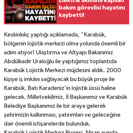
Elektrik akımına kapılan
bakım görevlisi hayatını
Gökçebey
kaybetti!
GÜNDEM
Keskinkılıç yaptığı açıklamada, “Karabük,
bölgenin lojistik merkezi olma yolunda önemli bir
İş ilanı
adım atıyor! Ulaştırma ve Altyapı Bakanımız
Kilimli
Abdülkadir Uraloğlu ile yaptığımız toplantıda
Karabük Lojistik Merkezi müjdesini aldık. 2000
Kültür - Sanat
kişiye iş imkânı sağlayacak bu büyük proje ile
Karabük, Batı Karadeniz’in lojistik üssü haline
MAGAZİN
gelecek. Milletvekilimiz, İl Başkanımız ve Karabük
Politika
Belediye Başkanımız ile bir araya gelerek
şehrimizin kalkınması, yatırımları ve geleceğine
Resmi İlan
dair önemli istişarelerde bulunduk.
Karabük Lojistik Merkez Projesi, Nisan ayında