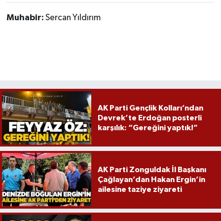
Muhabir:
Sercan Yıldırım
AK Parti Gençlik Kolları’ndan
Devrek’te Erdoğan posterli
karşılık: “Gereğini yaptık!”
AK Parti Zonguldak İl Başkanı
Çağlayan’dan Hakan Ergin’in
ailesine taziye ziyareti