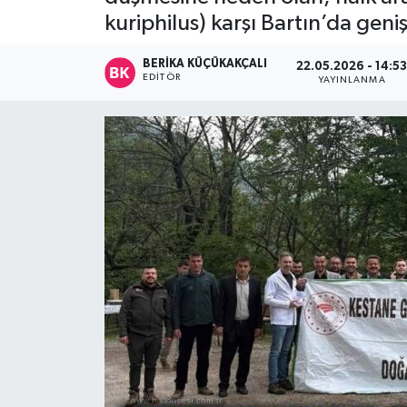
kuriphilus) karşı Bartın’da geni
Devrek
BERIKA KÜÇÜKAKÇALI
22.05.2026 - 14:5
Bolu
EDITÖR
YAYINLANMA
ÇEVRE
BİLİM VE TEKNOLOJİ
DUNYA
Düzce
Eğitim
Ekonomi
Genel