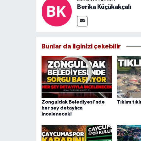
Berika Küçükakçalı
Bunlar da ilginizi çekebilir
Zonguldak Belediyesi’nde
Tıklım tıkl
her şey detaylıca
incelenecek!