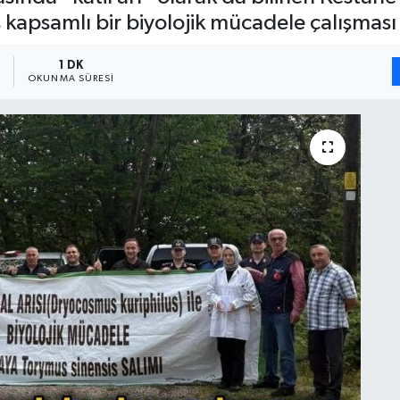
ş kapsamlı bir biyolojik mücadele çalışması 
3
1 DK
OKUNMA SÜRESI