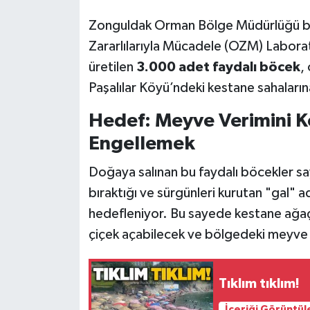
Röportaj
Zonguldak Orman Bölge Müdürlüğü b
Sağlık
Zararlılarıyla Mücadele (OZM) Laborat
üretilen
3.000 adet faydalı böcek
,
SİYASET
Paşalılar Köyü’ndeki kestane sahalarına
Spor
Hedef: Meyve Verimini 
Engellemek
Ulusal
Doğaya salınan bu faydalı böcekler sa
Yaşam
bıraktığı ve sürgünleri kurutan "gal" a
hedefleniyor. Bu sayede kestane ağaçl
çiçek açabilecek ve bölgedeki meyve 
Tıklım tıklım!