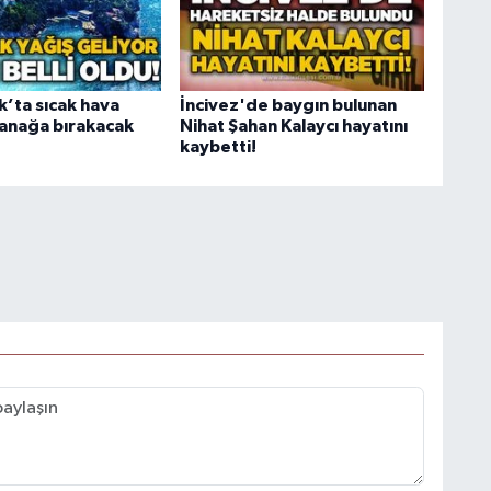
’ta sıcak hava
İncivez'de baygın bulunan
ğanağa bırakacak
Nihat Şahan Kalaycı hayatını
kaybetti!