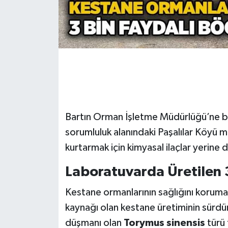
Gökçebey
GÜNDEM
İş ilanı
Kilimli
Bartın Orman İşletme Müdürlüğü’ne ba
Kültür - Sanat
sorumluluk alanındaki Paşalılar Köyü m
kurtarmak için kimyasal ilaçlar yerine 
MAGAZİN
Laboratuvarda Üretilen 3
Politika
Kestane ormanlarının sağlığını korumak
Resmi İlan
kaynağı olan kestane üretiminin sürdürü
düşmanı olan
Torymus sinensis
türü 