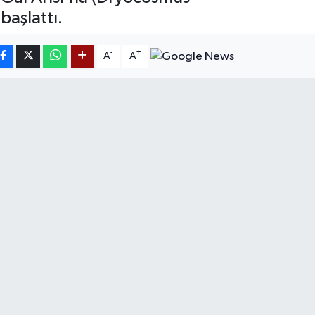
başlattı.
-
+
A
A