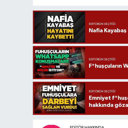
EDITÖRÜN SEÇTIĞI
Nafia Kayabaş 
EDITÖRÜN SEÇTIĞI
F*huşçuların W
EDITÖRÜN SEÇTIĞI
Emniyet f*huşç
hakkında gözal
EDITÖR HAKKINDA