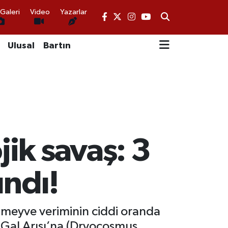
Galeri
Video
Yazarlar
Ulusal
Bartın
jik savaş: 3
ındı!
meyve veriminin ciddi oranda
e Gal Arısı’na (Dryocosmus