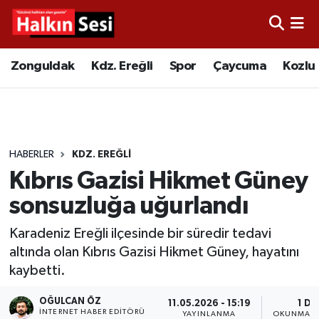
Foto Galeri
Zonguldak
Merkez Nöbetçi Eczaneler
Zonguldak
Kdz. Ereğli
Spor
Çaycuma
Kozlu
Video
Çaycuma
Merkez Hava Durumu
Yazarlar
KDZ. Ereğli
Merkez Trafik Yoğunluk Haritası
HABERLER
KDZ. EREĞLI
Kozlu
Süper Lig Puan Durumu ve Fikstür
Kıbrıs Gazisi Hikmet Güney
Alaplı
Tüm Manşetler
sonsuzluğa uğurlandı
Karadeniz Ereğli ilçesinde bir süredir tedavi
Asayiş
Son Dakika Haberleri
altında olan Kıbrıs Gazisi Hikmet Güney, hayatını
kaybetti.
Bartın
Haber Arşivi
OĞULCAN ÖZ
11.05.2026 - 15:19
1 DK
Karabük
İNTERNET HABER EDITÖRÜ
YAYINLANMA
OKUNMA S