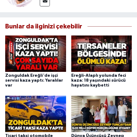
Bunlar da ilginizi çekebilir
Zonguldak Ereğli'de işçi
Ereğli-Alaplı yolunda feci
servisi kaza yaptı: Yaralılar
kaza: 18 yaşındaki sürücü
var
hayatını kaybetti
Ticari taksi otomobile
Dünya Üçüncüsü Zeynep