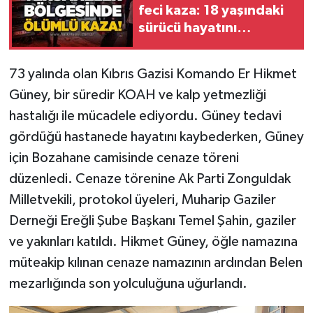
feci kaza: 18 yaşındaki
sürücü hayatını
Gökçebey
kaybetti
GÜNDEM
73 yalında olan Kıbrıs Gazisi Komando Er Hikmet
Güney, bir süredir KOAH ve kalp yetmezliği
İş ilanı
hastalığı ile mücadele ediyordu. Güney tedavi
gördüğü hastanede hayatını kaybederken, Güney
Kilimli
için Bozahane camisinde cenaze töreni
Kültür - Sanat
düzenledi. Cenaze törenine Ak Parti Zonguldak
Milletvekili, protokol üyeleri, Muharip Gaziler
MAGAZİN
Derneği Ereğli Şube Başkanı Temel Şahin, gaziler
ve yakınları katıldı. Hikmet Güney, öğle namazına
Politika
müteakip kılınan cenaze namazının ardından Belen
Resmi İlan
mezarlığında son yolculuğuna uğurlandı.