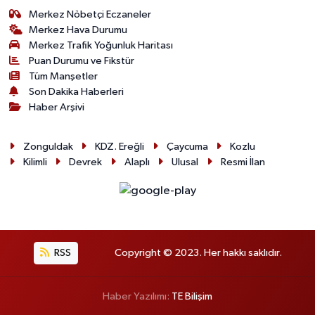
Merkez Nöbetçi Eczaneler
Merkez Hava Durumu
Merkez Trafik Yoğunluk Haritası
Puan Durumu ve Fikstür
Tüm Manşetler
Son Dakika Haberleri
Haber Arşivi
Zonguldak
KDZ. Ereğli
Çaycuma
Kozlu
Kilimli
Devrek
Alaplı
Ulusal
Resmi İlan
RSS
Copyright © 2023. Her hakkı saklıdır.
Haber Yazılımı:
TE Bilişim