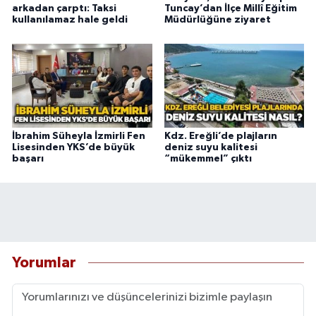
arkadan çarptı: Taksi
Tuncay’dan İlçe Millî Eğitim
kullanılamaz hale geldi
Müdürlüğüne ziyaret
İbrahim Süheyla İzmirli Fen
Kdz. Ereğli’de plajların
Lisesinden YKS’de büyük
deniz suyu kalitesi
başarı
“mükemmel” çıktı
Yorumlar