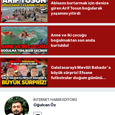
Ablasını kurtarmak için denize
giren Arif Tosun boğularak
yaşamını yitirdi
Anne ve iki çocuğu
boğulmaktan son anda
kurtuldu!
Galatasaraylı Mevlüt Bahadır'a
büyük sürpriz! Efsane
futbolcular doğum gününü
kutladı...
İNTERNET HABER EDITÖRÜ
Oğulcan Öz