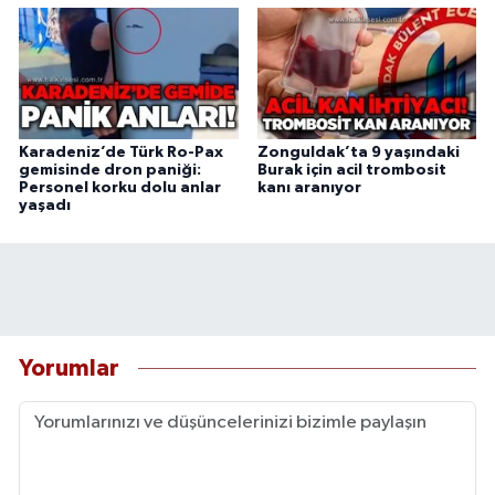
Karadeniz’de Türk Ro-Pax
Zonguldak’ta 9 yaşındaki
gemisinde dron paniği:
Burak için acil trombosit
Personel korku dolu anlar
kanı aranıyor
yaşadı
Yorumlar