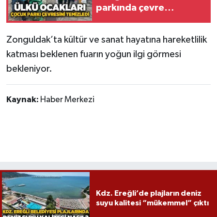
Röportaj
parkında çevre
temizliği
Sağlık
Zonguldak’ta kültür ve sanat hayatına hareketlilik
SİYASET
katması beklenen fuarın yoğun ilgi görmesi
bekleniyor.
Spor
Kaynak:
Haber Merkezi
Ulusal
Yaşam
Kdz. Ereğli’de plajların deniz
suyu kalitesi “mükemmel” çıktı