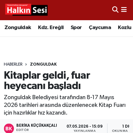
Foto Galeri
Zonguldak
Merkez Nöbetçi Eczaneler
Zonguldak
Kdz. Ereğli
Spor
Çaycuma
Kozlu
Video
Çaycuma
Merkez Hava Durumu
Yazarlar
KDZ. Ereğli
Merkez Trafik Yoğunluk Haritası
HABERLER
ZONGULDAK
Kozlu
Süper Lig Puan Durumu ve Fikstür
Kitaplar geldi, fuar
Alaplı
Tüm Manşetler
heyecanı başladı
Zonguldak Belediyesi tarafından 8-17 Mayıs
Asayiş
Son Dakika Haberleri
2026 tarihleri arasında düzenlenecek Kitap Fuarı
için hazırlıklar hız kazandı.
Bartın
Haber Arşivi
BERIKA KÜÇÜKAKÇALI
07.05.2026 - 15:09
1 DK
Karabük
EDITÖR
YAYINLANMA
OKUNMA SÜ