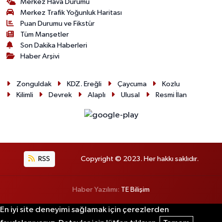
Merkez Hava Durumu
Merkez Trafik Yoğunluk Haritası
Puan Durumu ve Fikstür
Tüm Manşetler
Son Dakika Haberleri
Haber Arşivi
Zonguldak
KDZ. Ereğli
Çaycuma
Kozlu
Kilimli
Devrek
Alaplı
Ulusal
Resmi İlan
RSS
Copyright © 2023. Her hakkı saklıdır.
Haber Yazılımı:
TE Bilişim
En iyi site deneyimi sağlamak için çerezlerden