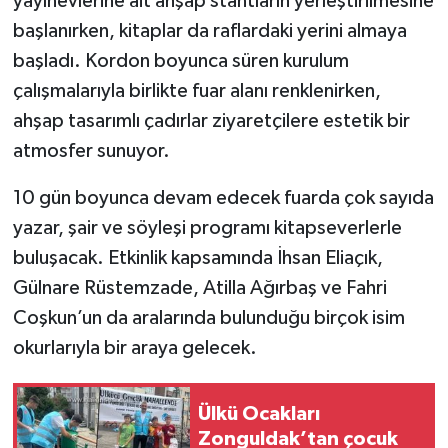
yayınevlerine ait ahşap stantların yerleştirilmesine
başlanırken, kitaplar da raflardaki yerini almaya
Gökçebey
başladı. Kordon boyunca süren kurulum
çalışmalarıyla birlikte fuar alanı renklenirken,
GÜNDEM
ahşap tasarımlı çadırlar ziyaretçilere estetik bir
İş ilanı
atmosfer sunuyor.
10 gün boyunca devam edecek fuarda çok sayıda
Kilimli
yazar, şair ve söyleşi programı kitapseverlerle
Kültür - Sanat
buluşacak. Etkinlik kapsamında İhsan Eliaçık,
Gülnare Rüstemzade, Atilla Ağırbaş ve Fahri
MAGAZİN
Coşkun’un da aralarında bulunduğu birçok isim
okurlarıyla bir araya gelecek.
Politika
Resmi İlan
Ülkü Ocakları
Zonguldak’tan çocuk