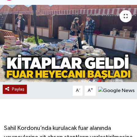
Devrek
Bolu
ÇEVRE
BİLİM VE TEKNOLOJİ
DUNYA
Düzce
Paylaş
-
+
A
A
Eğitim
Ekonomi
Sahil Kordonu’nda kurulacak fuar alanında
Genel