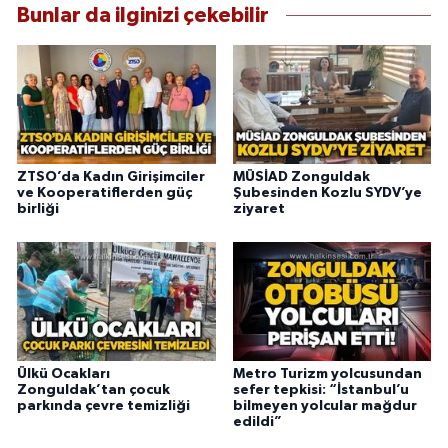
Bunlar da ilginizi çekebilir
ZTSO’da Kadın Girişimciler
MÜSİAD Zonguldak
ve Kooperatiflerden güç
Şubesinden Kozlu SYDV’ye
birliği
ziyaret
Ülkü Ocakları
Metro Turizm yolcusundan
Zonguldak’tan çocuk
sefer tepkisi: “İstanbul’u
parkında çevre temizliği
bilmeyen yolcular mağdur
edildi”