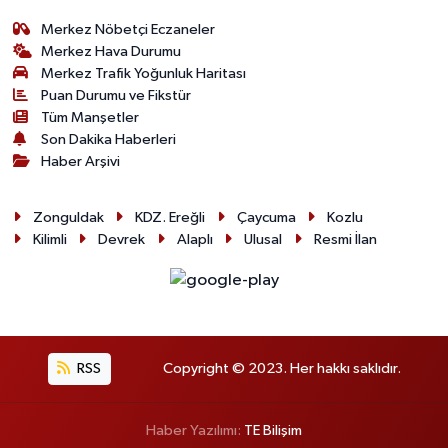
Merkez Nöbetçi Eczaneler
Merkez Hava Durumu
Merkez Trafik Yoğunluk Haritası
Puan Durumu ve Fikstür
Tüm Manşetler
Son Dakika Haberleri
Haber Arşivi
Zonguldak
KDZ. Ereğli
Çaycuma
Kozlu
Kilimli
Devrek
Alaplı
Ulusal
Resmi İlan
RSS
Copyright © 2023. Her hakkı saklıdır.
Haber Yazılımı:
TE Bilişim