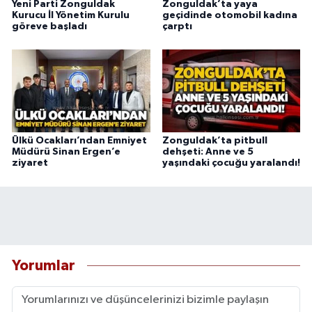
Yeni Parti Zonguldak
Zonguldak’ta yaya
Kurucu İl Yönetim Kurulu
geçidinde otomobil kadına
göreve başladı
çarptı
Ülkü Ocakları’ndan Emniyet
Zonguldak’ta pitbull
Müdürü Sinan Ergen’e
dehşeti: Anne ve 5
ziyaret
yaşındaki çocuğu yaralandı!
Yorumlar