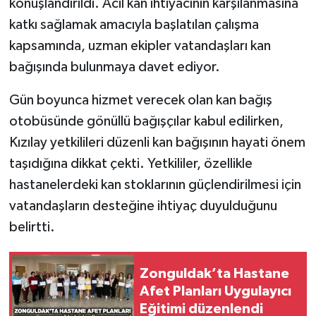
konuşlandırıldı. Acil kan ihtiyacının karşılanmasına
katkı sağlamak amacıyla başlatılan çalışma
Gökçebey
kapsamında, uzman ekipler vatandaşları kan
bağışında bulunmaya davet ediyor.
GÜNDEM
Gün boyunca hizmet verecek olan kan bağış
İş ilanı
otobüsünde gönüllü bağışçılar kabul edilirken,
Kilimli
Kızılay yetkilileri düzenli kan bağışının hayati önem
taşıdığına dikkat çekti. Yetkililer, özellikle
Kültür - Sanat
hastanelerdeki kan stoklarının güçlendirilmesi için
vatandaşların desteğine ihtiyaç duyulduğunu
MAGAZİN
belirtti.
Politika
Zonguldak’ta Hastane
Resmi İlan
Afet Planları Uygulayıcı
Eğitimi düzenlendi