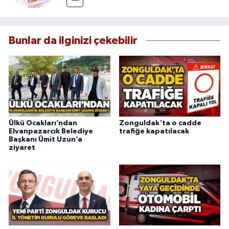
Bunlar da ilginizi çekebilir
Ülkü Ocakları’ndan
Zonguldak'ta o cadde
Elvanpazarcık Belediye
trafiğe kapatılacak
Başkanı Ümit Uzun’a
ziyaret