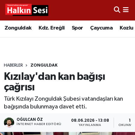
Foto Galeri
Zonguldak
Merkez Nöbetçi Eczaneler
Zonguldak
Kdz. Ereğli
Spor
Çaycuma
Kozlu
Video
Çaycuma
Merkez Hava Durumu
Yazarlar
KDZ. Ereğli
Merkez Trafik Yoğunluk Haritası
HABERLER
ZONGULDAK
Kozlu
Süper Lig Puan Durumu ve Fikstür
Kızılay'dan kan bağışı
Alaplı
Tüm Manşetler
çağrısı
Türk Kızılayı Zonguldak Şubesi vatandaşları kan
Asayiş
Son Dakika Haberleri
bağışında bulunmaya davet etti.
Bartın
Haber Arşivi
OĞULCAN ÖZ
08.06.2026 - 13:08
1 D
İNTERNET HABER EDITÖRÜ
YAYINLANMA
OKUNMA 
Karabük