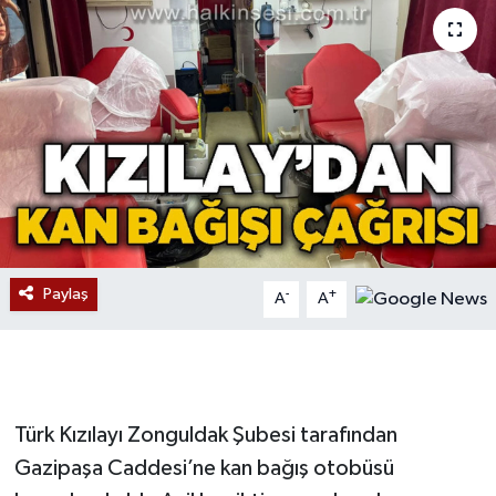
Devrek
Bolu
ÇEVRE
BİLİM VE TEKNOLOJİ
DUNYA
Paylaş
-
+
A
A
Düzce
Eğitim
Türk Kızılayı Zonguldak Şubesi tarafından
Ekonomi
Gazipaşa Caddesi’ne kan bağış otobüsü
Genel