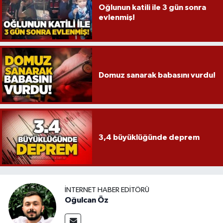
Oğlunun katili ile 3 gün sonra
evlenmiş!
Domuz sanarak babasını vurdu!
3,4 büyüklüğünde deprem
İNTERNET HABER EDITÖRÜ
Oğulcan Öz