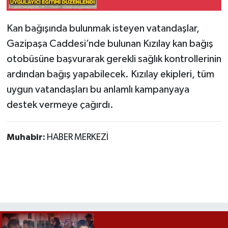
Röportaj
Kan bağışında bulunmak isteyen vatandaşlar,
Sağlık
Gazipaşa Caddesi’nde bulunan Kızılay kan bağış
SİYASET
otobüsüne başvurarak gerekli sağlık kontrollerinin
ardından bağış yapabilecek. Kızılay ekipleri, tüm
Spor
uygun vatandaşları bu anlamlı kampanyaya
destek vermeye çağırdı.
Ulusal
Yaşam
Muhabir:
HABER MERKEZİ