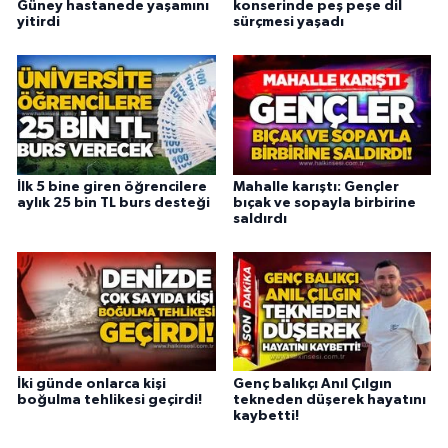
Güney hastanede yaşamını
konserinde peş peşe dil
yitirdi
sürçmesi yaşadı
İlk 5 bine giren öğrencilere
Mahalle karıştı: Gençler
aylık 25 bin TL burs desteği
bıçak ve sopayla birbirine
saldırdı
İki günde onlarca kişi
Genç balıkçı Anıl Çılgın
boğulma tehlikesi geçirdi!
tekneden düşerek hayatını
kaybetti!