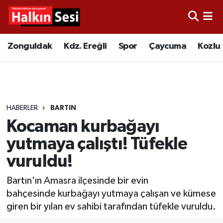
Foto Galeri
Zonguldak
Merkez Nöbetçi Eczaneler
Zonguldak
Kdz. Ereğli
Spor
Çaycuma
Kozlu
Video
Çaycuma
Merkez Hava Durumu
Yazarlar
KDZ. Ereğli
Merkez Trafik Yoğunluk Haritası
HABERLER
BARTIN
Kozlu
Süper Lig Puan Durumu ve Fikstür
Kocaman kurbağayı
Alaplı
Tüm Manşetler
yutmaya çalıştı! Tüfekle
vuruldu!
Asayiş
Son Dakika Haberleri
Bartın'ın Amasra ilçesinde bir evin
Bartın
Haber Arşivi
bahçesinde kurbağayı yutmaya çalışan ve kümese
giren bir yılan ev sahibi tarafından tüfekle vuruldu.
Karabük