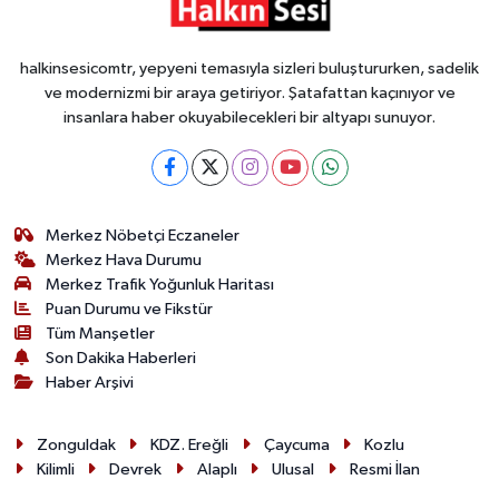
halkinsesicomtr, yepyeni temasıyla sizleri buluştururken, sadelik
ve modernizmi bir araya getiriyor. Şatafattan kaçınıyor ve
insanlara haber okuyabilecekleri bir altyapı sunuyor.
Merkez Nöbetçi Eczaneler
Merkez Hava Durumu
Merkez Trafik Yoğunluk Haritası
Puan Durumu ve Fikstür
Tüm Manşetler
Son Dakika Haberleri
Haber Arşivi
Zonguldak
KDZ. Ereğli
Çaycuma
Kozlu
Kilimli
Devrek
Alaplı
Ulusal
Resmi İlan