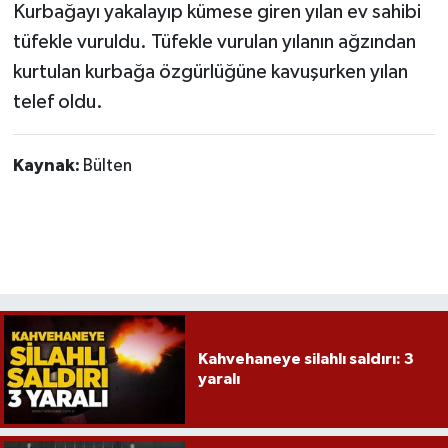
Kurbağayı yakalayıp kümese giren yılan ev sahibi
tüfekle vuruldu. Tüfekle vurulan yılanın ağzından
Gökçebey
kurtulan kurbağa özgürlüğüne kavuşurken yılan
GÜNDEM
telef oldu.
İş ilanı
Kaynak:
Bülten
Kilimli
Kültür - Sanat
MAGAZİN
Politika
Kahvehaneye silahlı saldırı: 3
yaralı
Resmi İlan