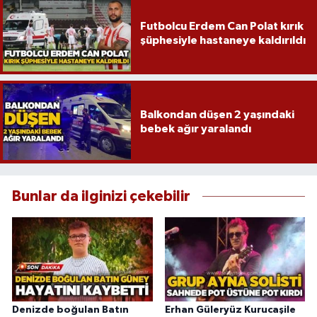
Röportaj
Futbolcu Erdem Can Polat kırık
şüphesiyle hastaneye kaldırıldı
Sağlık
SİYASET
Spor
Balkondan düşen 2 yaşındaki
bebek ağır yaralandı
Ulusal
Yaşam
Bunlar da ilginizi çekebilir
Denizde boğulan Batın
Erhan Güleryüz Kurucaşile