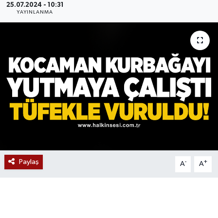
25.07.2024 - 10:31
YAYINLANMA
Devrek
Bolu
ÇEVRE
BİLİM VE TEKNOLOJİ
DUNYA
Düzce
Paylaş
-
+
A
A
Eğitim
Ekonomi
Genel