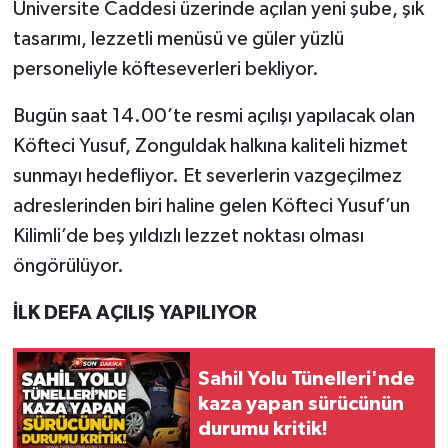
Üniversite Caddesi üzerinde açılan yeni şube, şık
tasarımı, lezzetli menüsü ve güler yüzlü
Gökçebey
personeliyle köfteseverleri bekliyor.
GÜNDEM
Bugün saat 14.00’te resmi açılışı yapılacak olan
Köfteci Yusuf, Zonguldak halkına kaliteli hizmet
İş ilanı
sunmayı hedefliyor. Et severlerin vazgeçilmez
Kilimli
adreslerinden biri haline gelen Köfteci Yusuf’un
Kilimli’de beş yıldızlı lezzet noktası olması
Kültür - Sanat
öngörülüyor.
MAGAZİN
İLK DEFA AÇILIŞ YAPILIYOR
Politika
Sahil Yolu Tünelleri'nde
kaza yapan sürücünün
Resmi İlan
durumu kritik!