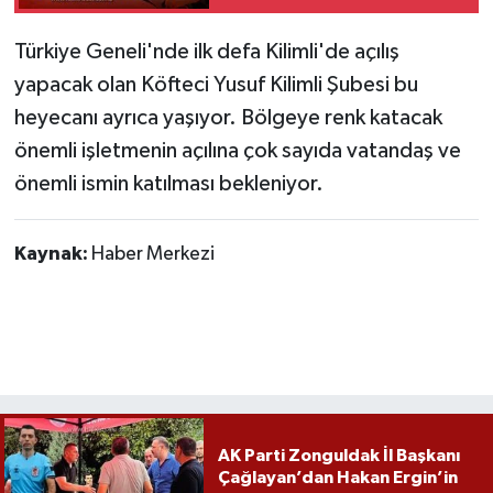
Röportaj
Türkiye Geneli'nde ilk defa Kilimli'de açılış
Sağlık
yapacak olan Köfteci Yusuf Kilimli Şubesi bu
heyecanı ayrıca yaşıyor. Bölgeye renk katacak
SİYASET
önemli işletmenin açılına çok sayıda vatandaş ve
Spor
önemli ismin katılması bekleniyor.
Ulusal
Kaynak:
Haber Merkezi
Yaşam
AK Parti Zonguldak İl Başkanı
Çağlayan’dan Hakan Ergin’in