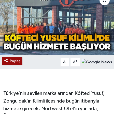
Devrek
Bolu
ÇEVRE
BİLİM VE TEKNOLOJİ
DUNYA
Paylaş
-
+
A
A
Düzce
Eğitim
Türkiye’nin sevilen markalarından Köfteci Yusuf,
Ekonomi
Zonguldak’ın Kilimli ilçesinde bugün itibarıyla
hizmete girecek. Nortwest Otel’in yanında,
Genel