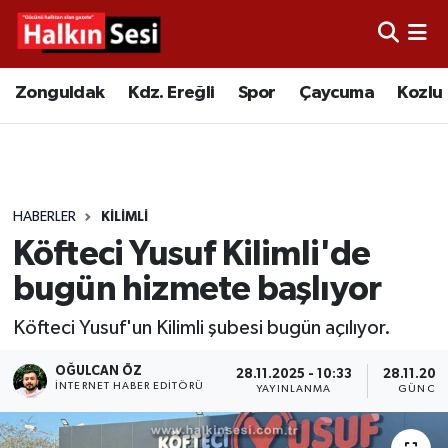
Foto Galeri
Zonguldak
Merkez Nöbetçi Eczaneler
Zonguldak
Kdz. Ereğli
Spor
Çaycuma
Kozlu
Video
Çaycuma
Merkez Hava Durumu
Yazarlar
KDZ. Ereğli
Merkez Trafik Yoğunluk Haritası
HABERLER
KILIMLI
Kozlu
Süper Lig Puan Durumu ve Fikstür
Köfteci Yusuf Kilimli'de
Alaplı
Tüm Manşetler
bugün hizmete başlıyor
Köfteci Yusuf'un Kilimli şubesi bugün açılıyor.
Asayiş
Son Dakika Haberleri
OĞULCAN ÖZ
28.11.2025 - 10:33
28.11.2025
Bartın
Haber Arşivi
İNTERNET HABER EDITÖRÜ
YAYINLANMA
GÜNCEL
Karabük