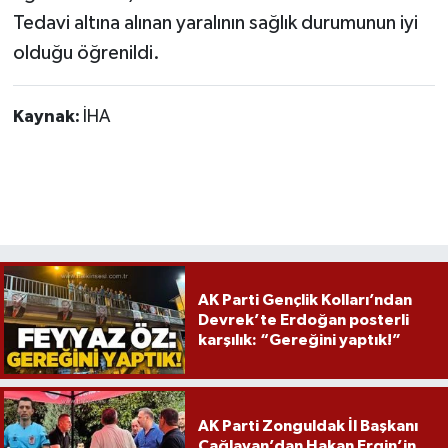
Röportaj
Tedavi altına alınan yaralının sağlık durumunun iyi
olduğu öğrenildi.
Sağlık
SİYASET
Kaynak:
İHA
Spor
Ulusal
Yaşam
AK Parti Gençlik Kolları’ndan
Devrek’te Erdoğan posterli
karşılık: “Gereğini yaptık!”
AK Parti Zonguldak İl Başkanı
Çağlayan’dan Hakan Ergin’in