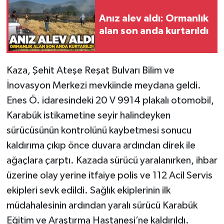
Anız alev aldı: Ormanlık
Gökçebey
alan son anda kurtarıldı
GÜNDEM
Kaza, Şehit Ateşe Reşat Bulvarı Bilim ve
İş ilanı
İnovasyon Merkezi mevkiinde meydana geldi.
Kilimli
Enes Ö. idaresindeki 20 V 9914 plakalı otomobil,
Karabük istikametine seyir halindeyken
Kültür - Sanat
sürücüsünün kontrolünü kaybetmesi sonucu
kaldırıma çıkıp önce duvara ardından direk ile
MAGAZİN
ağaçlara çarptı. Kazada sürücü yaralanırken, ihbar
üzerine olay yerine itfaiye polis ve 112 Acil Servis
Politika
ekipleri sevk edildi. Sağlık ekiplerinin ilk
Resmi İlan
müdahalesinin ardından yaralı sürücü Karabük
Eğitim ve Araştırma Hastanesi’ne kaldırıldı.