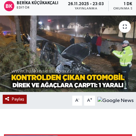
BERIKA KÜÇÜKAKÇALI
26.11.2025 - 23:03
1 DK
EDITÖR
YAYINLANMA
OKUNMA SÜR
Devrek
Bolu
ÇEVRE
BİLİM VE TEKNOLOJİ
DUNYA
Düzce
Paylaş
-
+
A
A
Eğitim
Ekonomi
Genel