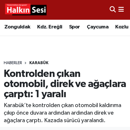
Foto Galeri
Zonguldak
Merkez Nöbetçi Eczaneler
Zonguldak
Kdz. Ereğli
Spor
Çaycuma
Kozlu
Video
Çaycuma
Merkez Hava Durumu
Yazarlar
KDZ. Ereğli
Merkez Trafik Yoğunluk Haritası
HABERLER
KARABÜK
Kozlu
Süper Lig Puan Durumu ve Fikstür
Kontrolden çıkan
Alaplı
Tüm Manşetler
otomobil, direk ve ağaçlara
çarptı: 1 yaralı
Asayiş
Son Dakika Haberleri
Karabük’te kontrolden çıkan otomobil kaldırıma
Bartın
Haber Arşivi
çıkıp önce duvara ardından ardından direk ve
ağaçlara çarptı. Kazada sürücü yaralandı.
Karabük