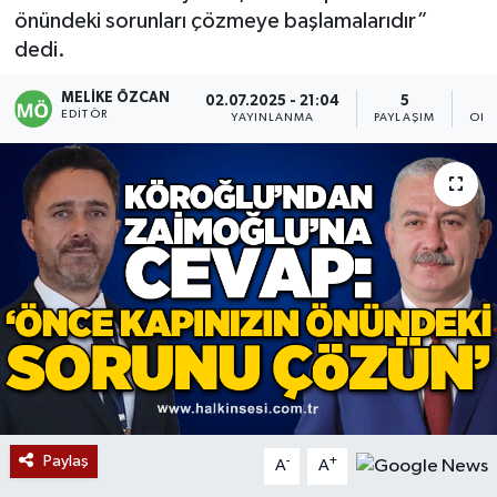
önündeki sorunları çözmeye başlamalarıdır”
Devrek
dedi.
Bolu
MELIKE ÖZCAN
02.07.2025 - 21:04
5
EDITÖR
YAYINLANMA
PAYLAŞIM
OKU
ÇEVRE
BİLİM VE TEKNOLOJİ
DUNYA
Düzce
Eğitim
Ekonomi
Paylaş
-
+
A
A
Genel