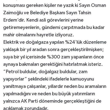
Röportaj
konuşması gereken kişiler ne yazık ki Sayın Osman
Zaimoğlu ve Belediye Başkanı Sayın Tahsin
Sağlık
Erdem’dir. Kendi asli görevlerini yerine
SİYASET
getiremeyenlerin, gündemi çarpıtmada bu kadar
mahir olmalarını hayretle izliyoruz.
Spor
Elektrik ve doğalgaza yapılan %24’lük düzenleme
yaklaşık bir yıl aradan sonra gerçekleştirilmişken;
Ulusal
suya bir yıl içerisinde %300 zam yapanların önce
aynaya bakmaları gerektiğini hatırlatmak isteriz.
Yaşam
“Petrol buldular, doğalgaz buldular, zam
yapıyorlar” şeklindeki ifadelerle kamuoyunu
yanıltmaya çalışanlar, yıllardır neden bu aramaların
yapılmadığını ve neden bu büyük yatırımların
yalnızca AK Parti döneminde gerçekleştiğini de
açıklamak zorundadır.