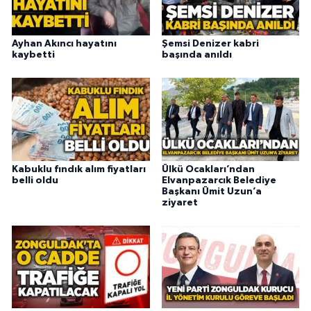
Ayhan Akıncı hayatını
Şemsi Denizer kabri
kaybetti
başında anıldı
Kabuklu fındık alım fiyatları
Ülkü Ocakları’ndan
belli oldu
Elvanpazarcık Belediye
Başkanı Ümit Uzun’a
ziyaret