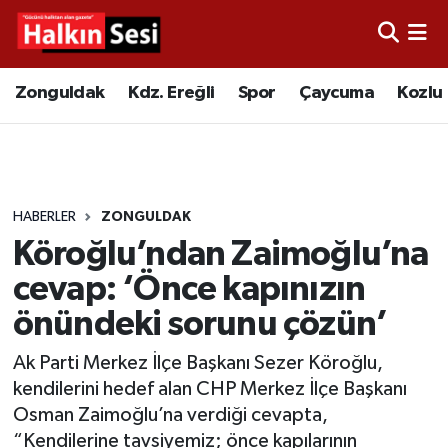
Foto Galeri
Zonguldak
Merkez Nöbetçi Eczaneler
Zonguldak
Kdz. Ereğli
Spor
Çaycuma
Kozlu
Video
Çaycuma
Merkez Hava Durumu
Yazarlar
KDZ. Ereğli
Merkez Trafik Yoğunluk Haritası
HABERLER
ZONGULDAK
Kozlu
Süper Lig Puan Durumu ve Fikstür
Köroğlu’ndan Zaimoğlu’na
Alaplı
Tüm Manşetler
cevap: ‘Önce kapınızın
önündeki sorunu çözün’
Asayiş
Son Dakika Haberleri
Ak Parti Merkez İlçe Başkanı Sezer Köroğlu,
Bartın
Haber Arşivi
kendilerini hedef alan CHP Merkez İlçe Başkanı
Osman Zaimoğlu’na verdiği cevapta,
Karabük
“Kendilerine tavsiyemiz; önce kapılarının