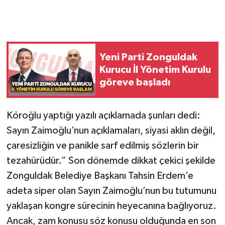
Gökçebey
GÜNDEM
Yeni Parti Zonguldak
Kurucu İl Yönetim Kurulu
İş ilanı
göreve başladı
Kilimli
Köroğlu yaptığı yazılı açıklamada şunları dedi:
Kültür - Sanat
Sayın Zaimoğlu’nun açıklamaları, siyasi aklın değil,
çaresizliğin ve panikle sarf edilmiş sözlerin bir
MAGAZİN
tezahürüdür.” Son dönemde dikkat çekici şekilde
Zonguldak Belediye Başkanı Tahsin Erdem’e
Politika
adeta siper olan Sayın Zaimoğlu’nun bu tutumunu
Resmi İlan
yaklaşan kongre sürecinin heyecanına bağlıyoruz.
Ancak, zam konusu söz konusu olduğunda en son