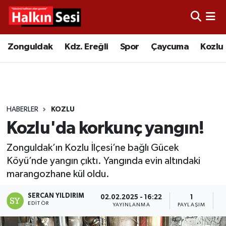
Foto Galeri
Zonguldak
Merkez Nöbetçi Eczaneler
Zonguldak
Kdz. Ereğli
Spor
Çaycuma
Kozlu
Video
Çaycuma
Merkez Hava Durumu
Yazarlar
KDZ. Ereğli
Merkez Trafik Yoğunluk Haritası
HABERLER
KOZLU
Kozlu
Süper Lig Puan Durumu ve Fikstür
Kozlu'da korkunç yangın!
Alaplı
Tüm Manşetler
Zonguldak’ın Kozlu İlçesi’ne bağlı Gücek
Köyü’nde yangın çıktı. Yangında evin altındaki
Asayiş
Son Dakika Haberleri
marangozhane kül oldu.
Bartın
Haber Arşivi
SERCAN YILDIRIM
02.02.2025 - 16:22
1
EDITÖR
YAYINLANMA
PAYLAŞIM
O
Karabük