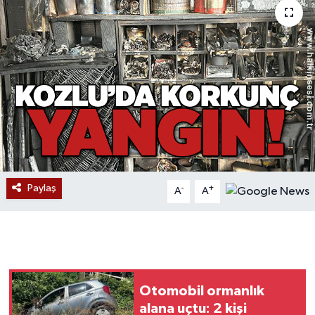
Devrek
Bolu
ÇEVRE
BİLİM VE TEKNOLOJİ
DUNYA
Paylaş
-
+
A
A
Düzce
Eğitim
Ekonomi
Otomobil ormanlık
alana uçtu: 2 kişi
Genel