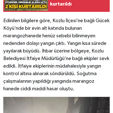
kurtarıldı
Gökçebey
Edinilen bilgilere göre, Kozlu İlçesi’ne bağlı Gücek
GÜNDEM
Köyü’nde bir evin alt katında bulunan
marangozhanede henüz sebebi bilinmeyen
İş ilanı
nedenden dolayı yangın çıktı. Yangın kısa sürede
Kilimli
yayılarak büyüdü. İhbar üzerine bölgeye, Kozlu
Belediyesi İtfaiye Müdürlüğü’ne bağlı ekipler sevk
Kültür - Sanat
edildi. İtfaiye ekiplerinin müdahalesiyle yangın
kontrol altına alınarak söndürüldü. Soğutma
MAGAZİN
çalışmalarının yapıldığı yangında marangoz
hanede ciddi maddi hasar oluştu.
Politika
Resmi İlan