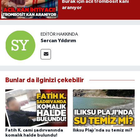
Burak için acil trombosit kanı
aranıyor
EDITÖR HAKKINDA
Sercan Yıldırım
Bunlar da ilginizi çekebilir
Fatih K. cami şadırvanında
Ilıksu Plajı'nda su temiz mi?
komalık halde bulundu!