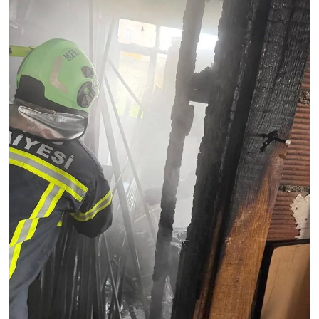
Röportaj
Sağlık
SİYASET
Spor
Ulusal
Yaşam