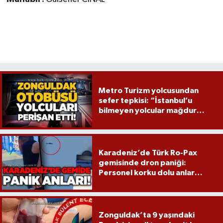
Metro Turizm yolcusundan
sefer tepkisi: “İstanbul’u
bilmeyen yolcular mağdur
edildi”
Karadeniz’de Türk Ro-Pax
gemisinde dron paniği:
Personel korku dolu anlar
yaşadı
Zonguldak’ta 9 yaşındaki