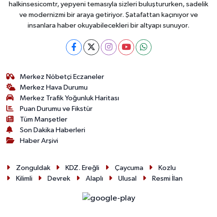
halkinsesicomtr, yepyeni temasıyla sizleri buluştururken, sadelik
ve modernizmi bir araya getiriyor. Şatafattan kaçınıyor ve
insanlara haber okuyabilecekleri bir altyapı sunuyor.
Merkez Nöbetçi Eczaneler
Merkez Hava Durumu
Merkez Trafik Yoğunluk Haritası
Puan Durumu ve Fikstür
Tüm Manşetler
Son Dakika Haberleri
Haber Arşivi
Zonguldak
KDZ. Ereğli
Çaycuma
Kozlu
Kilimli
Devrek
Alaplı
Ulusal
Resmi İlan