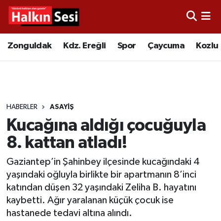
Foto Galeri
Zonguldak
Merkez Nöbetçi Eczaneler
Zonguldak
Kdz. Ereğli
Spor
Çaycuma
Kozlu
Video
Çaycuma
Merkez Hava Durumu
Yazarlar
KDZ. Ereğli
Merkez Trafik Yoğunluk Haritası
HABERLER
ASAYIŞ
Kozlu
Süper Lig Puan Durumu ve Fikstür
Kucağına aldığı çocuğuyla
Alaplı
Tüm Manşetler
8. kattan atladı!
Gaziantep’in Şahinbey ilçesinde kucağındaki 4
Asayiş
Son Dakika Haberleri
yaşındaki oğluyla birlikte bir apartmanın 8’inci
katından düşen 32 yaşındaki Zeliha B. hayatını
Bartın
Haber Arşivi
kaybetti. Ağır yaralanan küçük çocuk ise
hastanede tedavi altına alındı.
Karabük