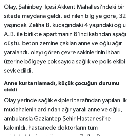
Olay, Şahinbey ilçesi Akkent Mahallesi’ndeki bir
Gökçebey
sitede meydana geldi. edinilen bilgiye göre, 32
yaşındaki Zeliha B. kucağındaki 4 yaşındaki oğlu
GÜNDEM
A.B. ile birlikte apartmanın 8’inci katından aşağı
düştü. beton zemine çakılan anne ve oğlu ağır
İş ilanı
yaralandı. olayı gören çevre sakinlerinin ihbarı
Kilimli
üzerine bölgeye çok sayıda sağlık ve polis ekibi
sevk edildi.
Kültür - Sanat
Anne kurtarılamadı, küçük çocuğun durumu
ciddi
MAGAZİN
Olay yerinde sağlık ekipleri tarafından yapılan ilk
Politika
müdahalenin ardından ağır yaralı anne ve oğlu,
ambulansla Gaziantep Şehir Hastanesi’ne
Resmi İlan
kaldırıldı. hastanede doktorların tüm