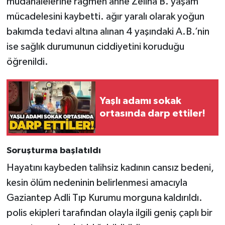
müdahalelerine rağmen anne Zeliha B. yaşam
Röportaj
mücadelesini kaybetti. ağır yaralı olarak yoğun
Sağlık
bakımda tedavi altına alınan 4 yaşındaki A.B.’nin
ise sağlık durumunun ciddiyetini koruduğu
SİYASET
öğrenildi.
Spor
Yaşlı adamı sokak
Ulusal
ortasında darp ettiler!
Yaşam
Soruşturma başlatıldı
Hayatını kaybeden talihsiz kadının cansız bedeni,
kesin ölüm nedeninin belirlenmesi amacıyla
Gaziantep Adli Tıp Kurumu morguna kaldırıldı.
polis ekipleri tarafından olayla ilgili geniş çaplı bir