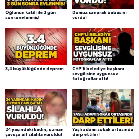
Oğlunun katili ile 3 gün
Domuz sanarak babasını
sonra evlenmiş!
vurdu!
3,4 büyüklüğünde deprem
CHP’li belediye başkanı
sevgilisine uygunsuz
fotoğraflar attı!
24 yaşındaki kadın, uzman
Yaşlı adamı sokak ortasında
çavuşa ait silahla vuruldu!
darp ettiler!