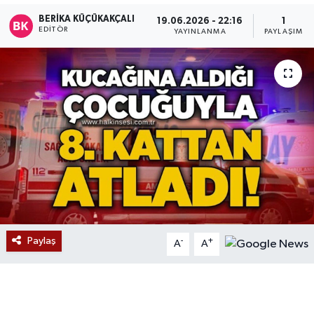
BERIKA KÜÇÜKAKÇALI
19.06.2026 - 22:16
1
Devrek
EDITÖR
YAYINLANMA
PAYLAŞIM
Bolu
ÇEVRE
BİLİM VE TEKNOLOJİ
DUNYA
Düzce
Eğitim
Paylaş
-
+
A
A
Ekonomi
Genel