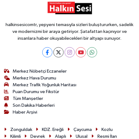
halkinsesicomtr, yepyeni temasıyla sizleri buluştururken, sadelik
ve modernizmi bir araya getiriyor. Şatafattan kaçınıyor ve
insanlara haber okuyabilecekleri bir altyapı sunuyor.
Merkez Nöbetçi Eczaneler
Merkez Hava Durumu
Merkez Trafik Yoğunluk Haritası
Puan Durumu ve Fikstür
Tüm Manşetler
Son Dakika Haberleri
Haber Arşivi
Zonguldak
KDZ. Ereğli
Çaycuma
Kozlu
Kilimli
Devrek
Alaplı
Ulusal
Resmi İlan