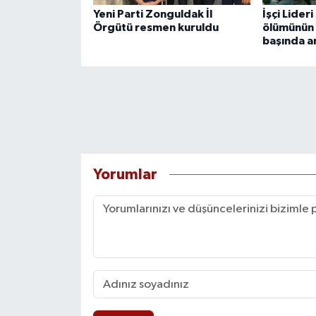
Yeni Parti Zonguldak İl
İşçi Lider
Örgütü resmen kuruldu
ölümünün 2
başında a
Yorumlar