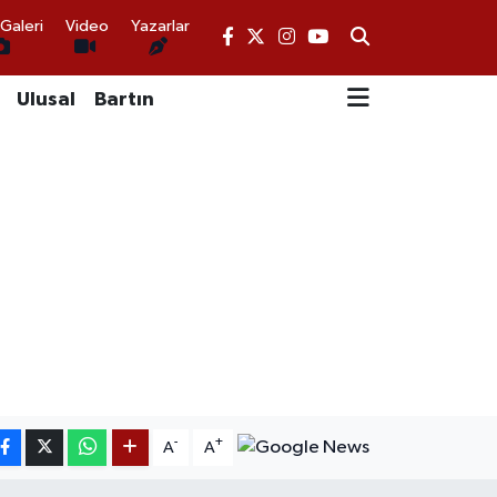
Galeri
Video
Yazarlar
Ulusal
Bartın
-
+
A
A