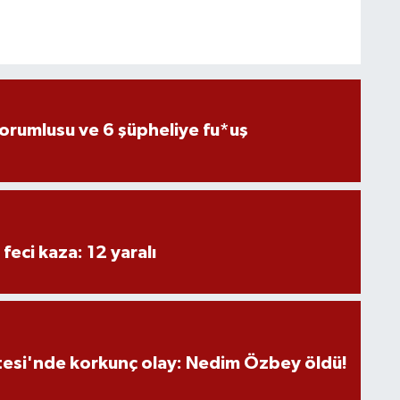
sorumlusu ve 6 şüpheliye fu*uş
 feci kaza: 12 yaralı
tesi'nde korkunç olay: Nedim Özbey öldü!