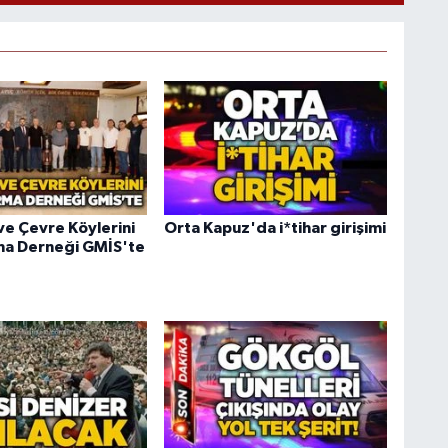
e Çevre Köylerini
Orta Kapuz'da i*tihar girişimi
ma Derneği GMİS'te