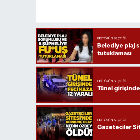
EDITÖRÜN SEÇTIĞI
Belediye plaj 
tutuklaması
EDITÖRÜN SEÇTIĞI
Tünel girişinde
EDITÖRÜN SEÇTIĞI
Gazeteciler Si