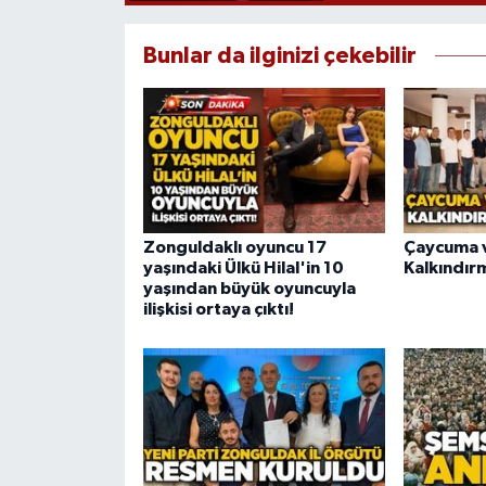
Bunlar da ilginizi çekebilir
Zonguldaklı oyuncu 17
Çaycuma v
yaşındaki Ülkü Hilal'in 10
Kalkındır
yaşından büyük oyuncuyla
ilişkisi ortaya çıktı!