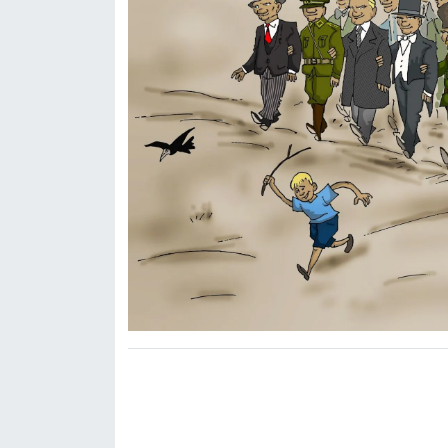
Röportaj
Sağlık
SİYASET
Spor
Ulusal
Yaşam