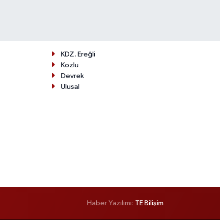
KDZ. Ereğli
Kozlu
Devrek
Ulusal
Haber Yazılımı:
TE Bilişim