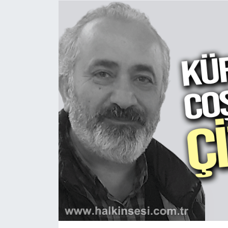
Devrek
Bolu
ÇEVRE
BİLİM VE TEKNOLOJİ
DUNYA
Düzce
Eğitim
Ekonomi
Genel