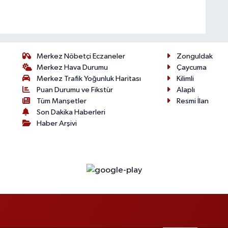
Merkez Nöbetçi Eczaneler
Zonguldak
Merkez Hava Durumu
Çaycuma
Merkez Trafik Yoğunluk Haritası
Kilimli
Puan Durumu ve Fikstür
Alaplı
Tüm Manşetler
Resmi İlan
Son Dakika Haberleri
Haber Arşivi