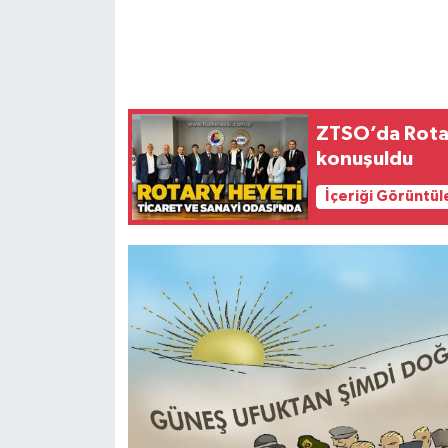
Gökçebey
GÜNDEM
ZTSO’da Rotar
İş ilanı
konuşuldu
İçeriği Görüntül
Kilimli
Kültür - Sanat
MAGAZİN
Politika
Resmi İlan