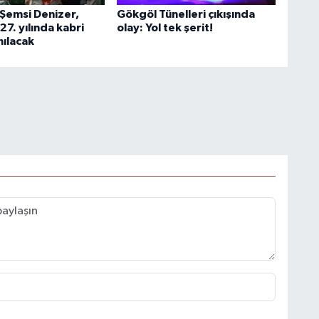
i Şemsi Denizer,
Gökgöl Tünelleri çıkışında
7. yılında kabri
olay: Yol tek şerit!
nılacak