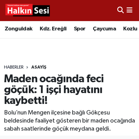
Foto Galeri
Zonguldak
Merkez Nöbetçi Eczaneler
Zonguldak
Kdz. Ereğli
Spor
Çaycuma
Kozlu
Video
Çaycuma
Merkez Hava Durumu
Yazarlar
KDZ. Ereğli
Merkez Trafik Yoğunluk Haritası
HABERLER
ASAYIŞ
Kozlu
Süper Lig Puan Durumu ve Fikstür
Maden ocağında feci
Alaplı
Tüm Manşetler
göçük: 1 işçi hayatını
kaybetti!
Asayiş
Son Dakika Haberleri
Bolu’nun Mengen ilçesine bağlı Gökçesu
Bartın
Haber Arşivi
beldesinde faaliyet gösteren bir maden ocağında
sabah saatlerinde göçük meydana geldi.
Karabük