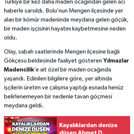
Türkiye bir kez daha maden ocağından gelen acı
haberle sarsıldı. Bolu'nun Mengen ilçesinde yer
Gökçebey
alan bir kömür madeninde meydana gelen göçük,
bir maden işçisinin hayatını kaybetmesine neden
GÜNDEM
oldu.
İş ilanı
Olay, sabah saatlerinde Mengen ilçesine bağlı
Kilimli
Gökçesu beldesinde faaliyet gösteren
Yılmazlar
Madencilik
’e ait özel bir maden ocağında
Kültür - Sanat
yaşandı. Edinilen bilgilere göre, yer altında
işçilerin üretim ve çalışma yaptığı esnada henüz
MAGAZİN
belirlenemeyen bir nedenle tavan göçmesi
meydana geldi.
Politika
Resmi İlan
Kayalıklardan denize
düşen Ahmet D.