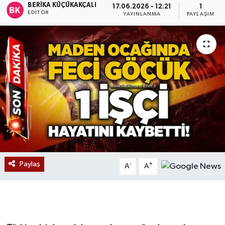
BERIKA KÜÇÜKAKÇALI
17.06.2026 - 12:21
1
EDITÖR
YAYINLANMA
PAYLAŞIM
Devrek
Bolu
ÇEVRE
BİLİM VE TEKNOLOJİ
DUNYA
Düzce
Paylaş
-
+
A
A
Eğitim
Ekonomi
Genel