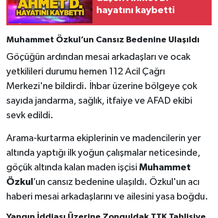
Röportaj
hayatını kaybetti
Sağlık
Muhammet Özkul’un Cansız Bedenine Ulaşıldı
SİYASET
Göçüğün ardından mesai arkadaşları ve ocak
yetkilileri durumu hemen 112 Acil Çağrı
Spor
Merkezi'ne bildirdi. İhbar üzerine bölgeye çok
sayıda jandarma, sağlık, itfaiye ve AFAD ekibi
Ulusal
sevk edildi.
Yaşam
Arama-kurtarma ekiplerinin ve madencilerin yer
altında yaptığı ilk yoğun çalışmalar neticesinde,
göçük altında kalan maden işçisi
Muhammet
Özkul
’un cansız bedenine ulaşıldı. Özkul'un acı
haberi mesai arkadaşlarını ve ailesini yasa boğdu.
Yangın İddiası Üzerine Zonguldak TTK Tahlisiye