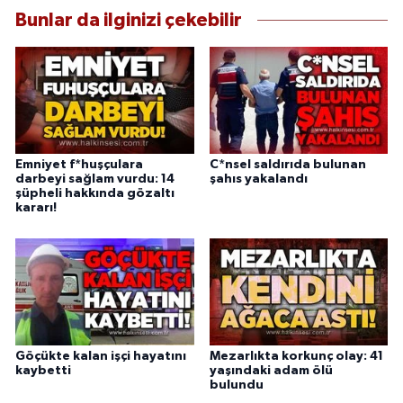
Bunlar da ilginizi çekebilir
Emniyet f*huşçulara
C*nsel saldırıda bulunan
darbeyi sağlam vurdu: 14
şahıs yakalandı
şüpheli hakkında gözaltı
kararı!
Göçükte kalan işçi hayatını
Mezarlıkta korkunç olay: 41
kaybetti
yaşındaki adam ölü
bulundu