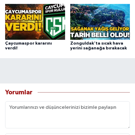
Çaycumaspor kararını
Zonguldak’ta sıcak hava
verdi!
yerini sağanağa bırakacak
Yorumlar