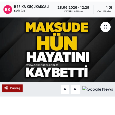
BERIKA KÜÇÜKAKÇALI
28.06.2026 - 12:29
1 DK
Devrek
EDITÖR
YAYINLANMA
OKUNMA SÜ
Bolu
ÇEVRE
BİLİM VE TEKNOLOJİ
DUNYA
Düzce
Eğitim
Paylaş
-
+
A
A
Ekonomi
Genel