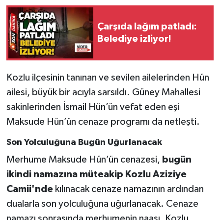
Gökçebey
Çarşıda lağım patladı:
Belediye izliyor!
GÜNDEM
İş ilanı
Kozlu ilçesinin tanınan ve sevilen ailelerinden Hün
ailesi, büyük bir acıyla sarsıldı. Güney Mahallesi
Kilimli
sakinlerinden İsmail Hün’ün vefat eden eşi
Maksude Hün’ün cenaze programı da netleşti.
Kültür - Sanat
Son Yolculuğuna Bugün Uğurlanacak
MAGAZİN
Merhume Maksude Hün’ün cenazesi,
bugün
Politika
ikindi namazına müteakip Kozlu Aziziye
Camii'nde
kılınacak cenaze namazının ardından
Resmi İlan
dualarla son yolculuğuna uğurlanacak. Cenaze
namazı sonrasında merhumenin naaşı, Kozlu