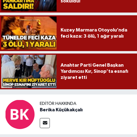
söküldü!
Kuzey Marmara Otoyolu’nda
feci kaza: 3 ölü, 1 ağır yaralı
Anahtar Parti Genel Başkan
Yardımcısı Kır, Sinop’ta esnafı
ziyaret etti
EDITÖR HAKKINDA
Berika Küçükakçalı