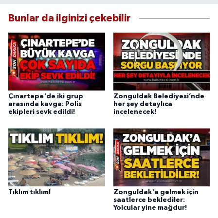
Bunlar da ilginizi çekebilir
Çınartepe'de iki grup
Zonguldak Belediyesi’nde
arasında kavga: Polis
her şey detaylıca
ekipleri sevk edildi!
incelenecek!
Tıklım tıklım!
Zonguldak'a gelmek için
saatlerce beklediler:
Yolcular yine mağdur!