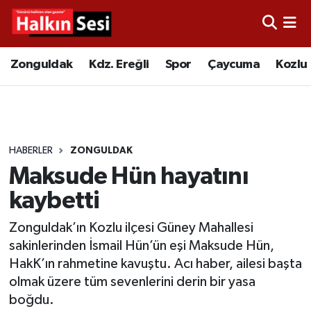
Foto Galeri
Zonguldak
Merkez Nöbetçi Eczaneler
Zonguldak
Kdz. Ereğli
Spor
Çaycuma
Kozlu
Video
Çaycuma
Merkez Hava Durumu
Yazarlar
KDZ. Ereğli
Merkez Trafik Yoğunluk Haritası
HABERLER
ZONGULDAK
Kozlu
Süper Lig Puan Durumu ve Fikstür
Maksude Hün hayatını
Alaplı
Tüm Manşetler
kaybetti
Zonguldak’ın Kozlu ilçesi Güney Mahallesi
Asayiş
Son Dakika Haberleri
sakinlerinden İsmail Hün’ün eşi Maksude Hün,
HakK’ın rahmetine kavuştu. Acı haber, ailesi başta
Bartın
Haber Arşivi
olmak üzere tüm sevenlerini derin bir yasa
boğdu.
Karabük