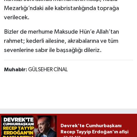
Röportaj
Mezarlığı’ndaki aile kabristanlığında toprağa
verilecek.
Sağlık
Bizler de merhume Maksude Hün’e Allah’tan
SİYASET
rahmet; kederli ailesine, akrabalarına ve tüm
Spor
sevenlerine sabır ile başsağlığı dileriz.
Ulusal
Muhabir:
GÜLSEHER CİNAL
Yaşam
Devrek'te Cumhurbaşkanı
Recep Tayyip Erdoğan'ın afişi