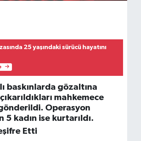
zasında 25 yaşındaki sürücü hayatını
e
nlı baskınlarda gözaltına
 çıkarıldıkları mahkemece
gönderildi. Operasyon
5 kadın ise kurtarıldı.
şifre Etti