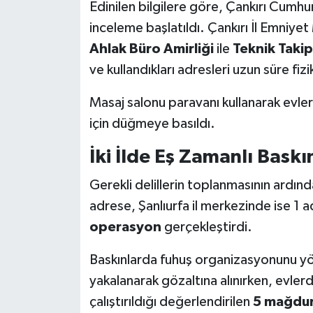
Röportaj
Edinilen bilgilere göre, Çankırı Cumhu
inceleme başlatıldı. Çankırı İl Emniy
Sağlık
Ahlak Büro Amirliği
ile
Teknik Takip
ve kullandıkları adresleri uzun süre fizi
SİYASET
Masaj salonu paravanı kullanarak evler
Spor
için düğmeye basıldı.
Ulusal
İki İlde Eş Zamanlı Bask
Yaşam
Gerekli delillerin toplanmasının ardınd
adrese, Şanlıurfa il merkezinde ise 1 
operasyon
gerçekleştirdi.
Baskınlarda fuhuş organizasyonunu yöne
yakalanarak gözaltına alınırken, evlerd
çalıştırıldığı değerlendirilen
5 mağdur