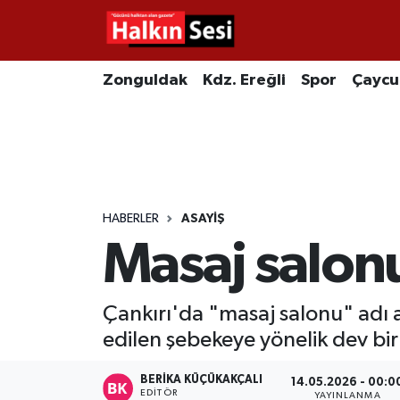
Foto Galeri
Zonguldak
Merkez Nöbetçi Eczaneler
Zonguldak
Kdz. Ereğli
Spor
Çayc
Video
Çaycuma
Merkez Hava Durumu
Yazarlar
KDZ. Ereğli
Merkez Trafik Yoğunluk Haritası
Kozlu
Süper Lig Puan Durumu ve Fikstür
HABERLER
ASAYIŞ
Masaj salonu
Alaplı
Tüm Manşetler
Asayiş
Son Dakika Haberleri
Çankırı'da "masaj salonu" adı a
edilen şebekeye yönelik dev bi
Bartın
Haber Arşivi
BERIKA KÜÇÜKAKÇALI
14.05.2026 - 00:0
Karabük
EDITÖR
YAYINLANMA