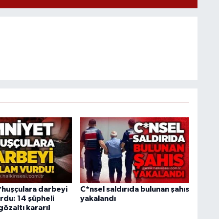
*huşçulara darbeyi
C*nsel saldırıda bulunan şahıs
rdu: 14 şüpheli
yakalandı
özaltı kararı!