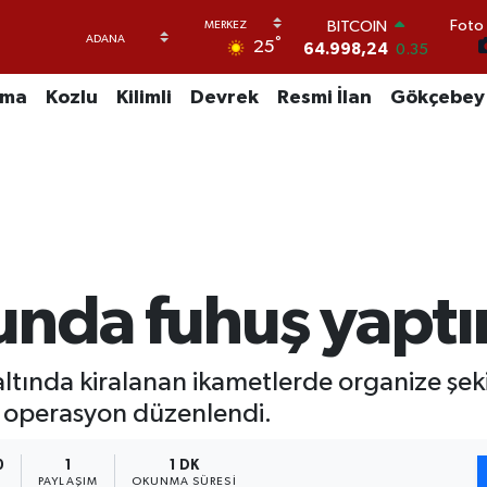
Foto 
DOLAR
°
25
47,7436
0.18
EURO
55,2510
0.32
uma
Kozlu
Kilimli
Devrek
Resmi İlan
Gökçebey
STERLİN
64,4811
0.38
GRAM ALTIN
6660.55
0.03
BİST100
13.779
-14
BITCOIN
64.998,24
0.35
nda fuhuş yaptır
ltında kiralanan ikametlerde organize şeki
r operasyon düzenlendi.
0
1
1 DK
PAYLAŞIM
OKUNMA SÜRESI