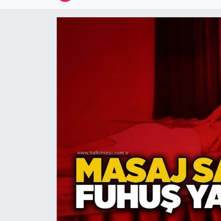
Devrek
Bolu
ÇEVRE
BİLİM VE TEKNOLOJİ
DUNYA
Düzce
Eğitim
Ekonomi
Genel