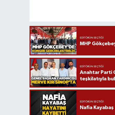
EDITÖRÜN SEÇTIĞI
MHP Gökçebey İ
EDITÖRÜN SEÇTIĞI
Anahtar Parti 
teşkilatıyla bu
EDITÖRÜN SEÇTIĞI
Nafia Kayabaş 