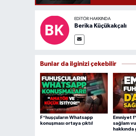
EDITÖR HAKKINDA
Berika Küçükakçalı
Bunlar da ilginizi çekebilir
F*huşçuların Whatsapp
Emniyet f
konuşması ortaya çıktı!
sağlam vu
hakkında g