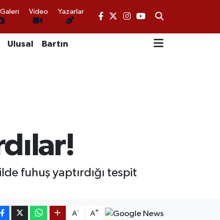
Galeri
Video
Yazarlar
Ulusal
Bartın
dılar!
lde fuhuş yaptırdığı tespit
-
+
A
A