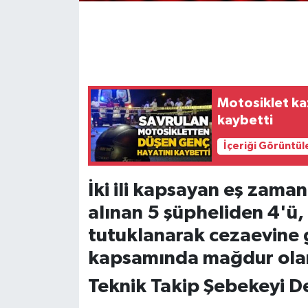
Gökçebey
GÜNDEM
Motosiklet ka
İş ilanı
kaybetti
Kilimli
İçeriği Görüntül
Kültür - Sanat
İki ili kapsayan eş zama
MAGAZİN
alınan 5 şüpheliden 4'ü,
tutuklanarak cezaevine 
Politika
kapsamında mağdur olan 
Resmi İlan
Teknik Takip Şebekeyi De