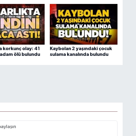
a korkunç olay: 41
Kaybolan 2 yaşındaki çocuk
 adam ölü bulundu
sulama kanalında bulundu