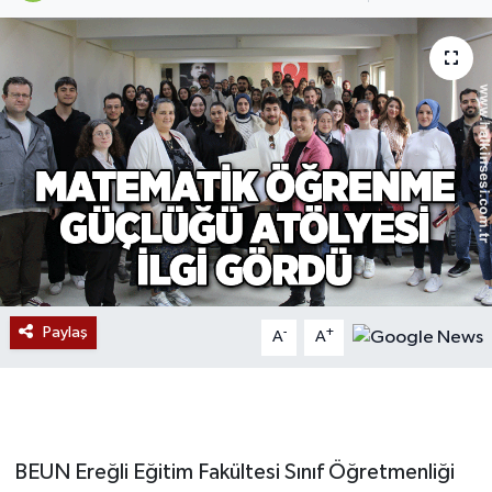
Devrek
Bolu
ÇEVRE
BİLİM VE TEKNOLOJİ
DUNYA
Düzce
Paylaş
-
+
A
A
Eğitim
Ekonomi
BEUN Ereğli Eğitim Fakültesi Sınıf Öğretmenliği
Genel