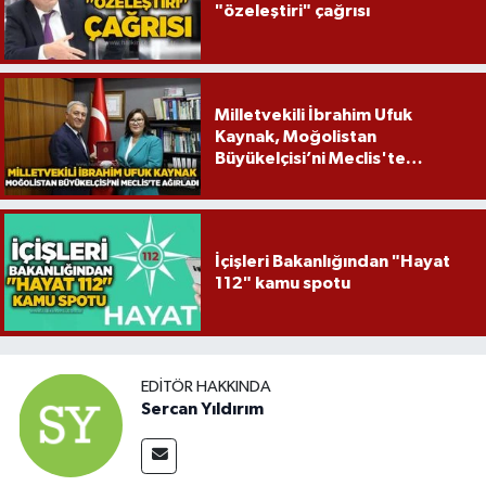
"özeleştiri" çağrısı
Milletvekili İbrahim Ufuk
Kaynak, Moğolistan
Büyükelçisi’ni Meclis'te
ağırladı
İçişleri Bakanlığından "Hayat
112" kamu spotu
EDITÖR HAKKINDA
Sercan Yıldırım