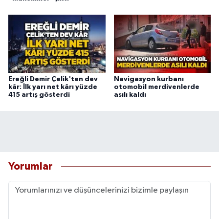
Ereğli Demir Çelik'ten dev
Navigasyon kurbanı
kâr: İlk yarı net kârı yüzde
otomobil merdivenlerde
415 artış gösterdi
asılı kaldı
Yorumlar