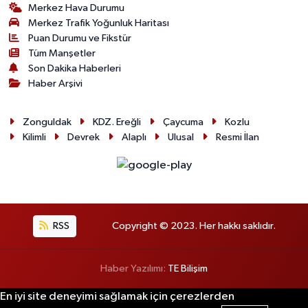
Merkez Hava Durumu
Merkez Trafik Yoğunluk Haritası
Puan Durumu ve Fikstür
Tüm Manşetler
Son Dakika Haberleri
Haber Arşivi
Zonguldak
KDZ. Ereğli
Çaycuma
Kozlu
Kilimli
Devrek
Alaplı
Ulusal
Resmi İlan
RSS
Copyright © 2023. Her hakkı saklıdır.
Haber Yazılımı:
TE Bilişim
En iyi site deneyimi sağlamak için çerezlerden