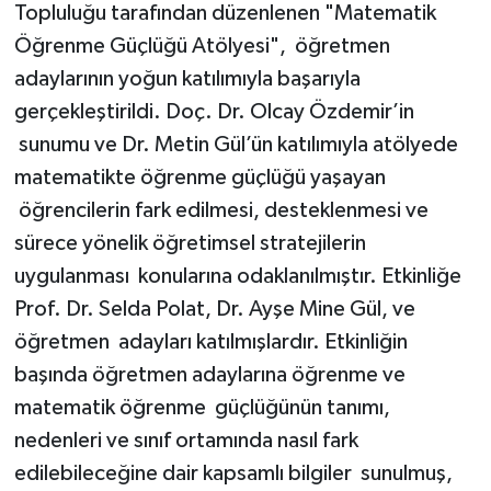
Topluluğu tarafından düzenlenen "Matematik
Öğrenme Güçlüğü Atölyesi", öğretmen
Gökçebey
adaylarının yoğun katılımıyla başarıyla
GÜNDEM
gerçekleştirildi. Doç. Dr. Olcay Özdemir’in
sunumu ve Dr. Metin Gül’ün katılımıyla atölyede
İş ilanı
matematikte öğrenme güçlüğü yaşayan
öğrencilerin fark edilmesi, desteklenmesi ve
Kilimli
sürece yönelik öğretimsel stratejilerin
Kültür - Sanat
uygulanması konularına odaklanılmıştır. Etkinliğe
Prof. Dr. Selda Polat, Dr. Ayşe Mine Gül, ve
MAGAZİN
öğretmen adayları katılmışlardır. Etkinliğin
başında öğretmen adaylarına öğrenme ve
Politika
matematik öğrenme güçlüğünün tanımı,
nedenleri ve sınıf ortamında nasıl fark
Resmi İlan
edilebileceğine dair kapsamlı bilgiler sunulmuş,