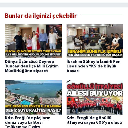
Bunlar da ilginizi çekebilir
Dünya Üçüncüsü Zeynep
İbrahim Süheyla İzmirli Fen
Tuncay’dan İlçe Millî Eğitim
Lisesinden YKS’de büyük
Müdürlüğüne ziyaret
başarı
Kdz. Ereğli’de plajların
Kdz. Ereğli’de gönüllü
deniz suyu kalitesi
itfaiyeci sayısı 606’ya ulaştı
“mükemmel” çıktı