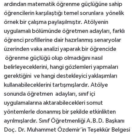
Röportaj
ardından matematik öğrenme güçlüğüne sahip
öğrencilerin karşılaştığı temel sorunlara yönelik
Sağlık
örnek bir çalışma paylaşılmıştır. Atölyenin
uygulamalı bölümünde öğretmen adayları, farklı
SİYASET
öğrenci profillerine dair hazırlanmış senaryolar
Spor
üzerinden vaka analizi yaparak bir öğrencide
öğrenme güçlüğü olup olmadığını nasıl
Ulusal
belirleyeceklerini, hangi gözlemleri yapmaları
gerektiğini ve hangi destekleyici yaklaşımları
Yaşam
kullanabileceklerini tartışmışlardır. Atölye
sonunda öğretmen adayları, sınıf içi
uygulamalarına aktarabilecekleri somut
yöntemlerle donanmış bir şekilde etkinlikten
ayrılmışlardır. Sınıf Öğretmenliği A.B.D. Başkanı
Doç. Dr. Muhammet Özdemir’in Teşekkür Belgesi