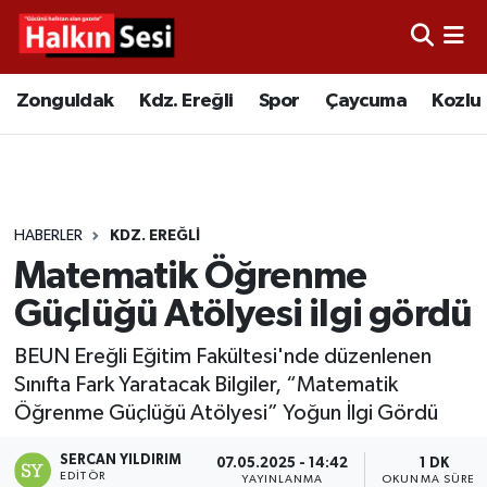
Foto Galeri
Zonguldak
Merkez Nöbetçi Eczaneler
Zonguldak
Kdz. Ereğli
Spor
Çaycuma
Kozlu
Video
Çaycuma
Merkez Hava Durumu
Yazarlar
KDZ. Ereğli
Merkez Trafik Yoğunluk Haritası
HABERLER
KDZ. EREĞLI
Kozlu
Süper Lig Puan Durumu ve Fikstür
Matematik Öğrenme
Alaplı
Tüm Manşetler
Güçlüğü Atölyesi ilgi gördü
BEUN Ereğli Eğitim Fakültesi'nde düzenlenen
Asayiş
Son Dakika Haberleri
Sınıfta Fark Yaratacak Bilgiler, “Matematik
Öğrenme Güçlüğü Atölyesi” Yoğun İlgi Gördü
Bartın
Haber Arşivi
SERCAN YILDIRIM
07.05.2025 - 14:42
1 DK
Karabük
EDITÖR
YAYINLANMA
OKUNMA SÜRES