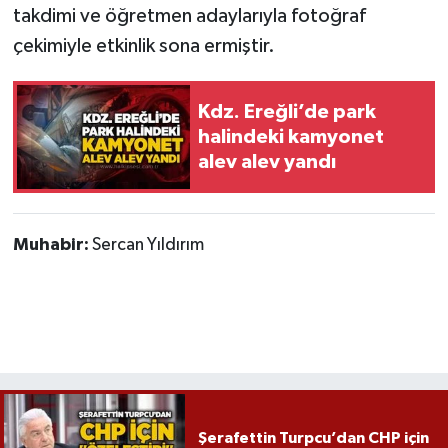
takdimi ve öğretmen adaylarıyla fotoğraf
çekimiyle etkinlik sona ermiştir.
Kdz. Ereğli’de park
halindeki kamyonet
alev alev yandı
Muhabir:
Sercan Yıldırım
Şerafettin Turpcu’dan CHP için