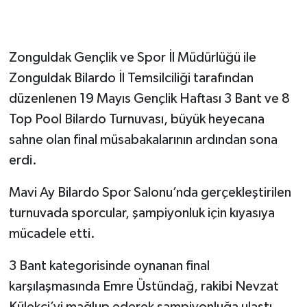
Gökçebey
Zonguldak Gençlik ve Spor İl Müdürlüğü ile
GÜNDEM
Zonguldak Bilardo İl Temsilciliği tarafından
düzenlenen 19 Mayıs Gençlik Haftası 3 Bant ve 8
İş ilanı
Top Pool Bilardo Turnuvası, büyük heyecana
Kilimli
sahne olan final müsabakalarının ardından sona
erdi.
Kültür - Sanat
Mavi Ay Bilardo Spor Salonu’nda gerçekleştirilen
MAGAZİN
turnuvada sporcular, şampiyonluk için kıyasıya
mücadele etti.
Politika
3 Bant kategorisinde oynanan final
Resmi İlan
karşılaşmasında Emre Üstündağ, rakibi Nevzat