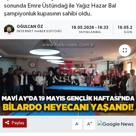
sonunda Emre Üstündağ ile Yağız Hazar Bal
Devrek
şampiyonluk kupasının sahibi oldu.
Bolu
OĞULCAN ÖZ
19.05.2026 - 16:33
19.05.20
İNTERNET HABER EDITÖRÜ
YAYINLANMA
GÜNC
ÇEVRE
BİLİM VE TEKNOLOJİ
DUNYA
Düzce
Eğitim
Ekonomi
Paylaş
-
+
A
A
Genel