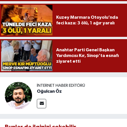
Kuzey Marmara Otoyolu’nda
feci kaza: 3 ölü, 1 ağır yaralı
Anahtar Parti Genel Başkan
Yardımcısı Kır, Sinop’ta esnafı
ziyaret etti
İNTERNET HABER EDITÖRÜ
Oğulcan Öz