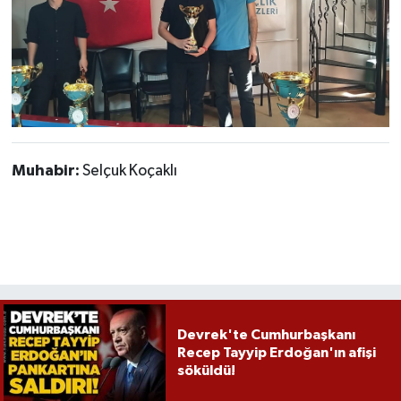
Muhabir:
Selçuk Koçaklı
Devrek'te Cumhurbaşkanı
Recep Tayyip Erdoğan'ın afişi
söküldü!