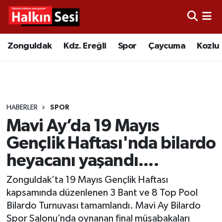
Foto Galeri
Zonguldak
Merkez Nöbetçi Eczaneler
Zonguldak
Kdz. Ereğli
Spor
Çaycuma
Kozlu
Video
Çaycuma
Merkez Hava Durumu
Yazarlar
KDZ. Ereğli
Merkez Trafik Yoğunluk Haritası
HABERLER
SPOR
Kozlu
Süper Lig Puan Durumu ve Fikstür
Mavi Ay’da 19 Mayıs
Alaplı
Tüm Manşetler
Gençlik Haftası'nda bilardo
heyacanı yaşandı....
Asayiş
Son Dakika Haberleri
Zonguldak’ta 19 Mayıs Gençlik Haftası
Bartın
Haber Arşivi
kapsamında düzenlenen 3 Bant ve 8 Top Pool
Bilardo Turnuvası tamamlandı. Mavi Ay Bilardo
Karabük
Spor Salonu’nda oynanan final müsabakaları