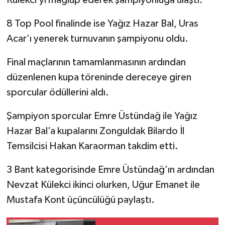
Külekci’yi mağlup ederek şampiyonluğa ulaştı.
Röportaj
8 Top Pool finalinde ise Yağız Hazar Bal, Uras
Sağlık
Acar’ı yenerek turnuvanın şampiyonu oldu.
SİYASET
Final maçlarının tamamlanmasının ardından
düzenlenen kupa töreninde dereceye giren
Spor
sporcular ödüllerini aldı.
Ulusal
Şampiyon sporcular Emre Üstündağ ile Yağız
Hazar Bal’a kupalarını Zonguldak Bilardo İl
Yaşam
Temsilcisi Hakan Karaorman takdim etti.
3 Bant kategorisinde Emre Üstündağ’ın ardından
Nevzat Külekci ikinci olurken, Uğur Emanet ile
Mustafa Kont üçüncülüğü paylaştı.