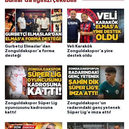
Bunlar da ilginizi çekebilir
Gurbetçi Elmaslar'dan
Veli Karakök
Zonguldakspor'a forma
Zonguldakspor'a yine
desteği
destek oldu
Zonguldakspor Süper Lig
Zonguldakspor'un
oyuncusunu kadrosuna
radarındaki genç yetenek
kattı!
Süper Lig'e imza attı!