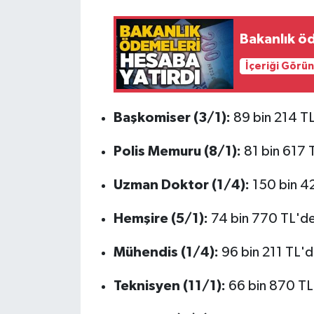
Röportaj
Bakanlık öd
Sağlık
İçeriği Görü
SİYASET
Spor
Başkomiser (3/1):
89 bin 214 T
Ulusal
Polis Memuru (8/1):
81 bin 617 
Yaşam
Uzman Doktor (1/4):
150 bin 4
Hemşire (5/1):
74 bin 770 TL'd
Mühendis (1/4):
96 bin 211 TL'
Teknisyen (11/1):
66 bin 870 T