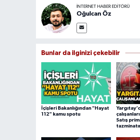
İNTERNET HABER EDITÖRÜ
Oğulcan Öz
Bunlar da ilginizi çekebilir
İçişleri Bakanlığından "Hayat
Yargıtay’
112" kamu spotu
çalışanları
Satış prim
tazminatı