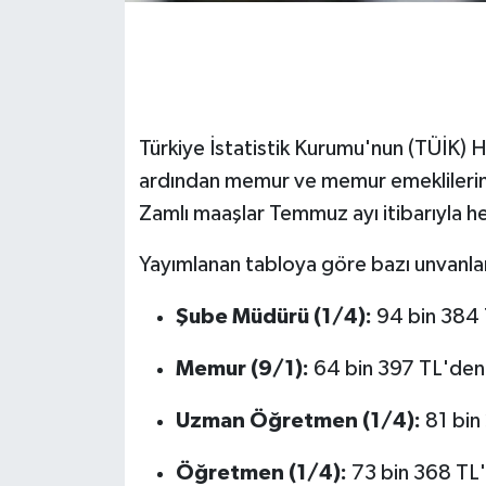
Gökçebey
GÜNDEM
Türkiye İstatistik Kurumu'nun (TÜİK) Ha
İş ilanı
ardından memur ve memur emeklilerinin
Zamlı maaşlar Temmuz ayı itibarıyla he
Kilimli
Yayımlanan tabloya göre bazı unvanlard
Kültür - Sanat
Şube Müdürü (1/4):
94 bin 384
MAGAZİN
Memur (9/1):
64 bin 397 TL'de
Politika
Uzman Öğretmen (1/4):
81 bin
Resmi İlan
Öğretmen (1/4):
73 bin 368 TL