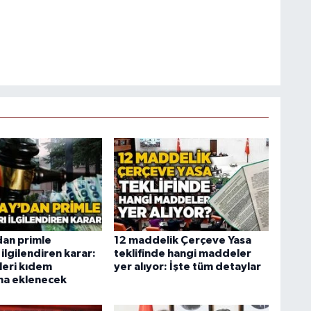
dan primle
12 maddelik Çerçeve Yasa
 ilgilendiren karar:
teklifinde hangi maddeler
leri kıdem
yer alıyor: İşte tüm detaylar
na eklenecek