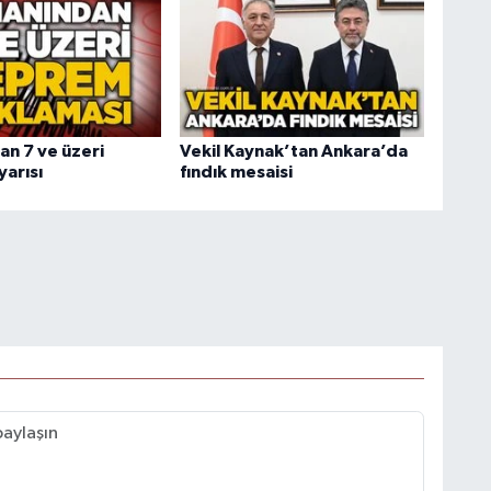
n 7 ve üzeri
Vekil Kaynak’tan Ankara’da
arısı
fındık mesaisi