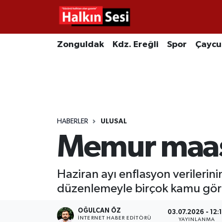
Foto Galeri
Zonguldak
Merkez Nöbetçi Eczaneler
Zonguldak
Kdz. Ereğli
Spor
Çayc
Video
Çaycuma
Merkez Hava Durumu
Yazarlar
KDZ. Ereğli
Merkez Trafik Yoğunluk Haritası
Kozlu
Süper Lig Puan Durumu ve Fikstür
HABERLER
ULUSAL
Memur maaşl
Alaplı
Tüm Manşetler
Asayiş
Son Dakika Haberleri
Haziran ayı enflasyon verileri
düzenlemeyle birçok kamu göre
Bartın
Haber Arşivi
OĞULCAN ÖZ
03.07.2026 - 12:
Karabük
İNTERNET HABER EDITÖRÜ
YAYINLANMA