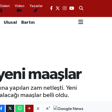
Galeri
Video
Yazarlar
Ulusal
Bartın
yeni maaşlar
na yapılan zam netleşti. Yeni
acağı maaşlar belli oldu.
-
+
A
A