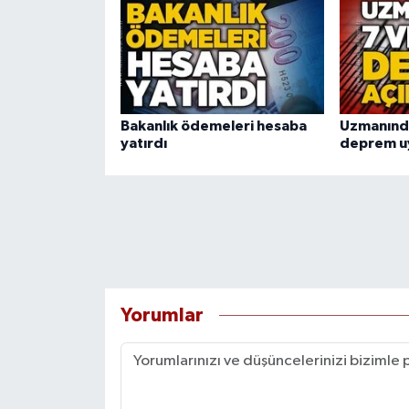
Bakanlık ödemeleri hesaba
Uzmanında
yatırdı
deprem uy
Yorumlar