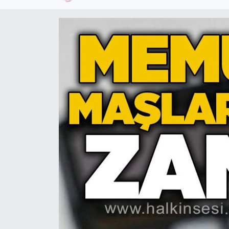
Devrek
Bolu
ÇEVRE
BİLİM VE TEKNOLOJİ
DUNYA
Düzce
Eğitim
Ekonomi
Genel