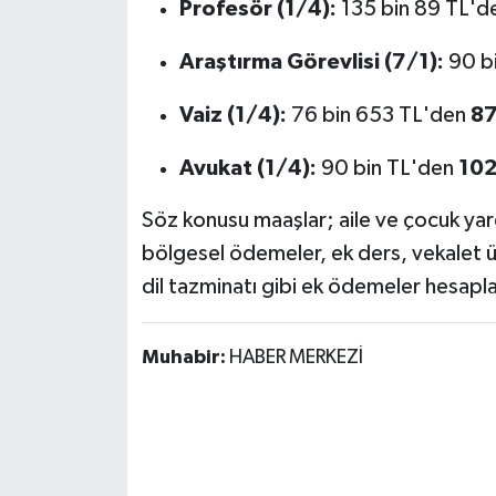
Profesör (1/4):
135 bin 89 TL'd
Araştırma Görevlisi (7/1):
90 b
Vaiz (1/4):
76 bin 653 TL'den
87
Avukat (1/4):
90 bin TL'den
102
Söz konusu maaşlar; aile ve çocuk yar
bölgesel ödemeler, ek ders, vekalet 
dil tazminatı gibi ek ödemeler hesapl
Muhabir:
HABER MERKEZİ