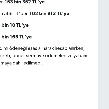
en
153 bin 352 TL'ye
in 568 TL'den
102 bin 813 TL'ye
 bin 18 TL'ye
 bin 168 TL'ye
dımı ödeneği esas alınarak hesaplanırken,
ücreti, döner sermaye ödemeleri ve yabancı
amaya dahil edilmedi.