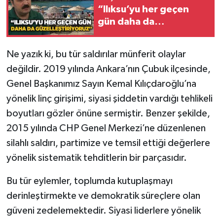
Röportaj
“Ilıksu’yu her geçen
gün daha da
Sağlık
güzelleştiriyoruz”
SİYASET
Ne yazık ki, bu tür saldırılar münferit olaylar
değildir. 2019 yılında Ankara’nın Çubuk ilçesinde,
Spor
Genel Başkanımız Sayın Kemal Kılıçdaroğlu’na
yönelik linç girişimi, siyasi şiddetin vardığı tehlikeli
Ulusal
boyutları gözler önüne sermiştir. Benzer şekilde,
2015 yılında CHP Genel Merkezi’ne düzenlenen
Yaşam
silahlı saldırı, partimize ve temsil ettiği değerlere
yönelik sistematik tehditlerin bir parçasıdır.
Bu tür eylemler, toplumda kutuplaşmayı
derinleştirmekte ve demokratik süreçlere olan
güveni zedelemektedir. Siyasi liderlere yönelik