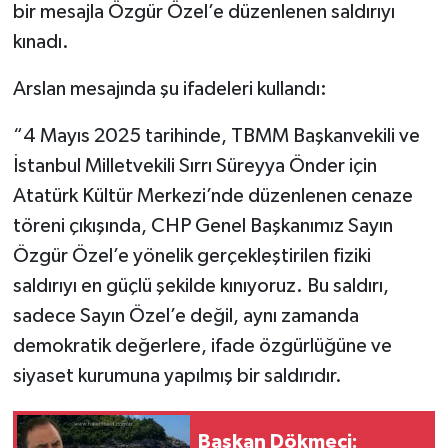
bir mesajla Özgür Özel’e düzenlenen saldırıyı
kınadı.
Gökçebey
Arslan mesajında şu ifadeleri kullandı:
GÜNDEM
“4 Mayıs 2025 tarihinde, TBMM Başkanvekili ve
İş ilanı
İstanbul Milletvekili Sırrı Süreyya Önder için
Atatürk Kültür Merkezi’nde düzenlenen cenaze
Kilimli
töreni çıkışında, CHP Genel Başkanımız Sayın
Kültür - Sanat
Özgür Özel’e yönelik gerçekleştirilen fiziki
saldırıyı en güçlü şekilde kınıyoruz. Bu saldırı,
MAGAZİN
sadece Sayın Özel’e değil, aynı zamanda
demokratik değerlere, ifade özgürlüğüne ve
Politika
siyaset kurumuna yapılmış bir saldırıdır.
Resmi İlan
Başkan Dökmeci: