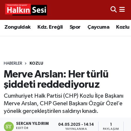
Foto Galeri
Zonguldak
Merkez Nöbetçi Eczaneler
Zonguldak
Kdz. Ereğli
Spor
Çaycuma
Kozlu
Video
Çaycuma
Merkez Hava Durumu
Yazarlar
KDZ. Ereğli
Merkez Trafik Yoğunluk Haritası
HABERLER
KOZLU
Kozlu
Süper Lig Puan Durumu ve Fikstür
Merve Arslan: Her türlü
Alaplı
Tüm Manşetler
şiddeti reddediyoruz
Cumhuriyet Halk Partisi (CHP) Kozlu İlçe Başkanı
Asayiş
Son Dakika Haberleri
Merve Arslan, CHP Genel Başkanı Özgür Özel’e
yönelik gerçekleştirilen saldırıyı kınadı.
Bartın
Haber Arşivi
SERCAN YILDIRIM
04.05.2025 - 14:14
1
Karabük
EDITÖR
YAYINLANMA
PAYLAŞIM
O