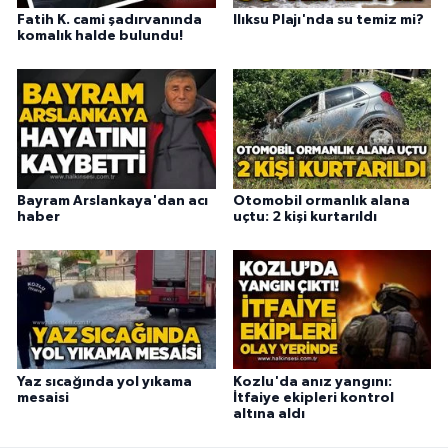
Fatih K. cami şadırvanında
Ilıksu Plajı'nda su temiz mi?
komalık halde bulundu!
Bayram Arslankaya'dan acı
Otomobil ormanlık alana
haber
uçtu: 2 kişi kurtarıldı
Yaz sıcağında yol yıkama
Kozlu'da anız yangını:
mesaisi
İtfaiye ekipleri kontrol
altına aldı