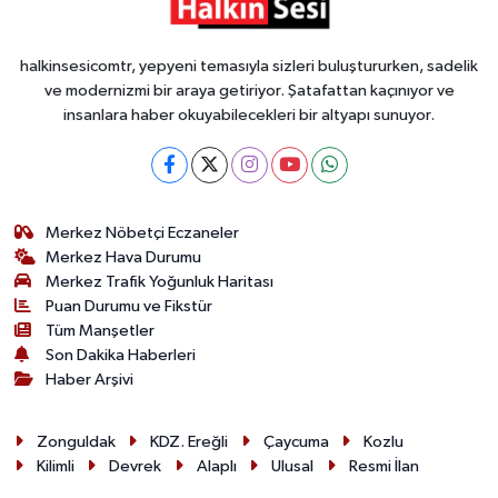
halkinsesicomtr, yepyeni temasıyla sizleri buluştururken, sadelik
ve modernizmi bir araya getiriyor. Şatafattan kaçınıyor ve
insanlara haber okuyabilecekleri bir altyapı sunuyor.
Merkez Nöbetçi Eczaneler
Merkez Hava Durumu
Merkez Trafik Yoğunluk Haritası
Puan Durumu ve Fikstür
Tüm Manşetler
Son Dakika Haberleri
Haber Arşivi
Zonguldak
KDZ. Ereğli
Çaycuma
Kozlu
Kilimli
Devrek
Alaplı
Ulusal
Resmi İlan