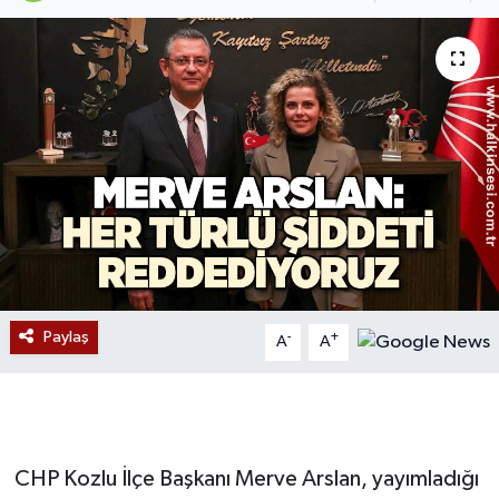
Devrek
Bolu
ÇEVRE
BİLİM VE TEKNOLOJİ
DUNYA
Düzce
Paylaş
-
+
A
A
Eğitim
Ekonomi
CHP Kozlu İlçe Başkanı Merve Arslan, yayımladığı
Genel