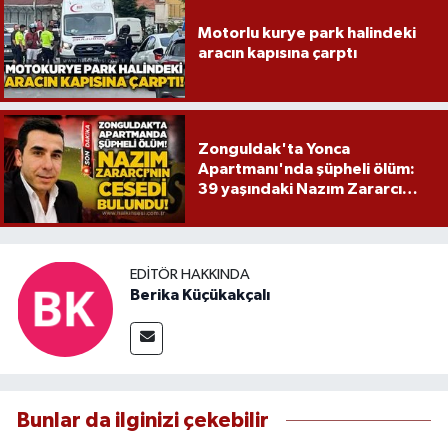
Motorlu kurye park halindeki
aracın kapısına çarptı
Zonguldak'ta Yonca
Apartmanı'nda şüpheli ölüm:
39 yaşındaki Nazım Zararcı
evinde ölü bulundu
EDITÖR HAKKINDA
Berika Küçükakçalı
Bunlar da ilginizi çekebilir