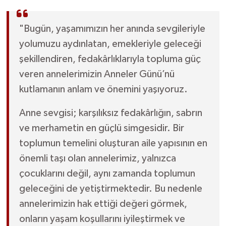
Gökçebey
"Bugün, yaşamımızın her anında sevgileriyle
yolumuzu aydınlatan, emekleriyle geleceği
GÜNDEM
şekillendiren, fedakârlıklarıyla topluma güç
veren annelerimizin Anneler Günü’nü
İş ilanı
kutlamanın anlam ve önemini yaşıyoruz.
Kilimli
Anne sevgisi; karşılıksız fedakârlığın, sabrın
Kültür - Sanat
ve merhametin en güçlü simgesidir. Bir
toplumun temelini oluşturan aile yapısının en
MAGAZİN
önemli taşı olan annelerimiz, yalnızca
çocuklarını değil, aynı zamanda toplumun
Politika
geleceğini de yetiştirmektedir. Bu nedenle
annelerimizin hak ettiği değeri görmek,
Resmi İlan
onların yaşam koşullarını iyileştirmek ve