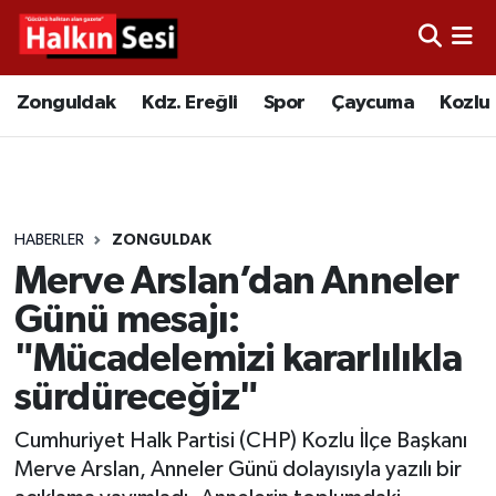
Foto Galeri
Zonguldak
Merkez Nöbetçi Eczaneler
Zonguldak
Kdz. Ereğli
Spor
Çaycuma
Kozlu
Video
Çaycuma
Merkez Hava Durumu
Yazarlar
KDZ. Ereğli
Merkez Trafik Yoğunluk Haritası
HABERLER
ZONGULDAK
Kozlu
Süper Lig Puan Durumu ve Fikstür
Merve Arslan’dan Anneler
Alaplı
Tüm Manşetler
Günü mesajı:
"Mücadelemizi kararlılıkla
Asayiş
Son Dakika Haberleri
sürdüreceğiz"
Bartın
Haber Arşivi
Cumhuriyet Halk Partisi (CHP) Kozlu İlçe Başkanı
Merve Arslan, Anneler Günü dolayısıyla yazılı bir
Karabük