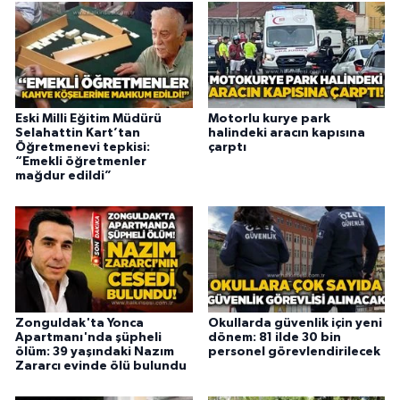
Eski Milli Eğitim Müdürü
Motorlu kurye park
Selahattin Kart’tan
halindeki aracın kapısına
Öğretmenevi tepkisi:
çarptı
“Emekli öğretmenler
mağdur edildi”
Zonguldak'ta Yonca
Okullarda güvenlik için yeni
Apartmanı'nda şüpheli
dönem: 81 ilde 30 bin
ölüm: 39 yaşındaki Nazım
personel görevlendirilecek
Zararcı evinde ölü bulundu