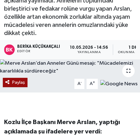
açıklama yayımladı. Annelerin toplumdaki
birleştirici ve fedakar rolüne vurgu yapan Arslan,
Devrek
özellikle artan ekonomik zorluklar altında yaşam
mücadelesi veren annelerin omuzlarındaki yüke
Bolu
dikkat çekti.
ÇEVRE
BERIKA KÜÇÜKAKÇALI
10.05.2026 - 14:56
1 DK
EDITÖR
YAYINLANMA
OKUNMA SÜ
BİLİM VE TEKNOLOJİ
DUNYA
Paylaş
-
+
A
A
Düzce
Eğitim
Kozlu İlçe Başkanı Merve Arslan, yaptığı
Ekonomi
açıklamada şu ifadelere yer verdi:
Genel