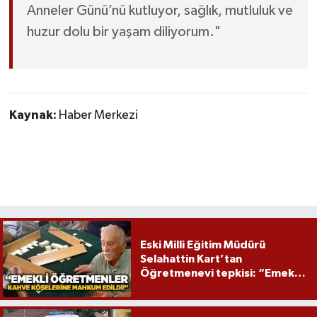
Anneler Günü’nü kutluyor, sağlık, mutluluk ve
huzur dolu bir yaşam diliyorum."
Kaynak:
Haber Merkezi
Eski Milli Eğitim Müdürü
Selahattin Kart’tan
Öğretmenevi tepkisi: “Emekli
öğretmenler mağdur edildi”