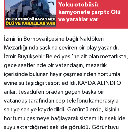
Yolcu otobüsü
kamyonete çarptı: Ölü
Gökçebey
ve yaralılar var
GÜNDEM
İzmir'in Bornova ilçesine bağlı Naldöken
İş ilanı
Mezarlığı'nda şaşkına çeviren bir olay yaşandı.
İzmir Büyükşehir Belediyesi'ne ait olan mezarlıkta,
Kilimli
gece saatlerinde bir vatandaşın, mezarlık
Kültür - Sanat
içerisinde bulunan hayır çeşmesinden hortumla
evine su taşıdığı tespit edildi.KAYDA ALINDI O
MAGAZİN
anlar, tesadüfen oradan geçen başka bir
vatandaş tarafından cep telefonu kamerasıyla
Politika
saniye saniye kaydedildi. Görüntülerde, kişinin
hortumu çeşmeye bağlayarak sistemli bir şekilde
Resmi İlan
suyu aktardığı net şekilde görüldü. Görüntüyü