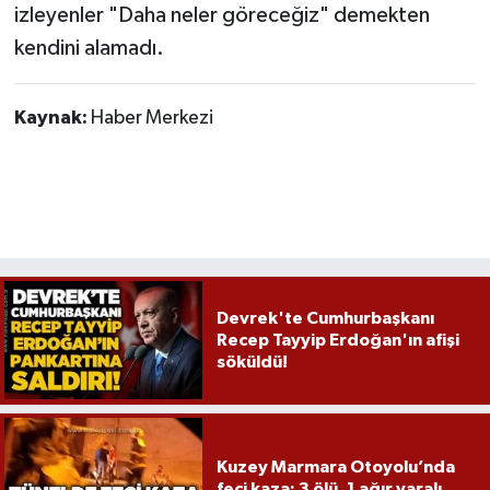
Röportaj
izleyenler "Daha neler göreceğiz" demekten
kendini alamadı.
Sağlık
Kaynak:
Haber Merkezi
SİYASET
Spor
Ulusal
Yaşam
Devrek'te Cumhurbaşkanı
Recep Tayyip Erdoğan'ın afişi
söküldü!
Kuzey Marmara Otoyolu’nda
feci kaza: 3 ölü, 1 ağır yaralı