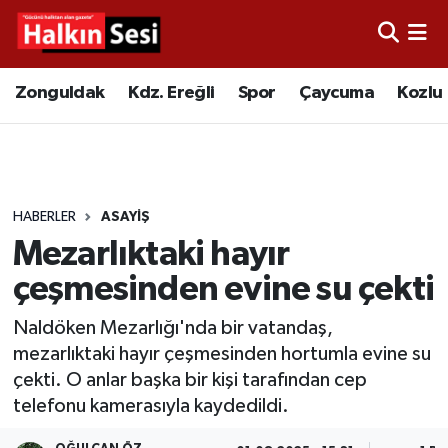
Foto Galeri
Zonguldak
Merkez Nöbetçi Eczaneler
Zonguldak
Kdz. Ereğli
Spor
Çaycuma
Kozlu
Video
Çaycuma
Merkez Hava Durumu
Yazarlar
KDZ. Ereğli
Merkez Trafik Yoğunluk Haritası
HABERLER
ASAYIŞ
Kozlu
Süper Lig Puan Durumu ve Fikstür
Mezarlıktaki hayır
Alaplı
Tüm Manşetler
çeşmesinden evine su çekti
Naldöken Mezarlığı'nda bir vatandaş,
Asayiş
Son Dakika Haberleri
mezarlıktaki hayır çeşmesinden hortumla evine su
çekti. O anlar başka bir kişi tarafından cep
Bartın
Haber Arşivi
telefonu kamerasıyla kaydedildi.
Karabük