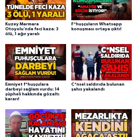
Kuzey Marmara
F*huşçuların Whatsapp
Otoyolu’nda feci kaza: 3
konuşması ortaya çıktı!
ölü, 1 ağır yaralı
Emniyet f*huşçulara
C*nsel saldırıda bulunan
darbeyi sağlam vurdu: 14
şahıs yakalandı
şüpheli hakkında gözaltı
kararı!