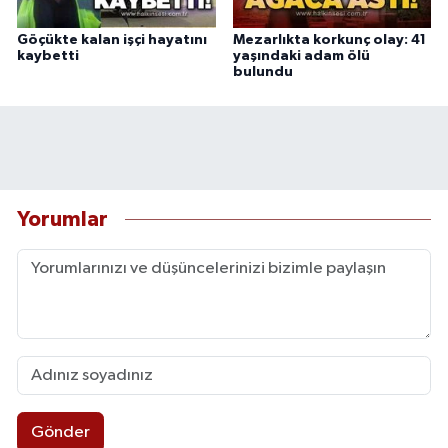
Göçükte kalan işçi hayatını
Mezarlıkta korkunç olay: 41
kaybetti
yaşındaki adam ölü
bulundu
Yorumlar
Gönder