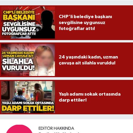
CHP’li belediye başkanı
sevgilisine uygunsuz
fotoğraflar attı!
24 yaşındaki kadın, uzman
çavuşa ait silahla vuruldu!
Yaşlı adamı sokak ortasında
darp ettiler!
EDITÖR HAKKINDA