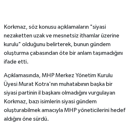
Gökçebey
Korkmaz, söz konusu açıklamaların "siyasi
GÜNDEM
nezaketten uzak ve mesnetsiz ithamlar üzerine
İş ilanı
kurulu" olduğunu belirterek, bunun gündem
oluşturma çabasından öte bir anlam taşımadığını
Kilimli
ifade etti.
Kültür - Sanat
Açıklamasında, MHP Merkez Yönetim Kurulu
Üyesi Murat Kotra'nın muhatabının başka bir
MAGAZİN
siyasi partinin il başkanı olmadığını vurgulayan
Korkmaz, bazı isimlerin siyasi gündem
Politika
oluşturabilmek amacıyla MHP yöneticilerini hedef
Resmi İlan
aldığını öne sürdü.