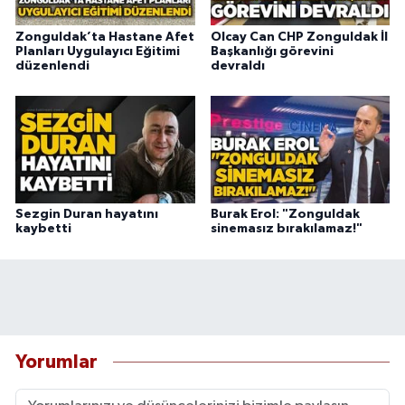
Zonguldak’ta Hastane Afet
Olcay Can CHP Zonguldak İl
Planları Uygulayıcı Eğitimi
Başkanlığı görevini
düzenlendi
devraldı
Sezgin Duran hayatını
Burak Erol: "Zonguldak
kaybetti
sinemasız bırakılamaz!"
Yorumlar