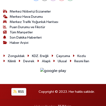
Merkez Nöbetçi Eczaneler
Merkez Hava Durumu
Merkez Trafik Yoğunluk Haritası
Puan Durumu ve Fikstür
Tüm Manşetler
Son Dakika Haberleri
Haber Arşivi
Zonguldak
KDZ. Ereğli
Çaycuma
Kozlu
Kilimli
Devrek
Alaplı
Ulusal
Resmi İlan
RSS
Copyright © 2023. Her hakkı saklıdır.