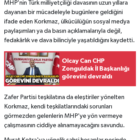
Röportaj
MHP'nin Türk milliyetçiliği davasının uzun yıllara
dayanan bir mücadeleyle bugünlere geldiğini
Sağlık
ifade eden Korkmaz, ülkücülüğün sosyal medya
paylaşımları ya da basın açıklamalarıyla değil,
SİYASET
fedakârlık ve dava bilinciyle yaşatıldığını kaydetti.
Spor
Olcay Can CHP
Ulusal
Zonguldak İl Başkanlığı
görevini devraldı
Yaşam
Zafer Partisi teşkilatına da eleştiriler yönelten
Korkmaz, kendi teşkilatlarındaki sorunları
görmezden gelenlerin MHP'ye yön vermeye
çalışmasının ciddiye alınamayacağını savundu.