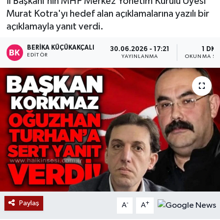
İl Başkanı'nın MHP Merkez Yönetim Kurulu Üyesi
Murat Kotra'yı hedef alan açıklamalarına yazılı bir
Devrek
açıklamayla yanıt verdi.
Bolu
BERIKA KÜÇÜKAKÇALI
30.06.2026 - 17:21
1 DK
EDITÖR
YAYINLANMA
OKUNMA SÜ
ÇEVRE
BİLİM VE TEKNOLOJİ
DUNYA
Düzce
Eğitim
Ekonomi
Paylaş
-
+
A
A
Genel