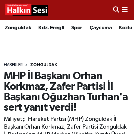
Foto Galeri
Zonguldak
Merkez Nöbetçi Eczaneler
Zonguldak
Kdz. Ereğli
Spor
Çaycuma
Kozlu
Video
Çaycuma
Merkez Hava Durumu
Yazarlar
KDZ. Ereğli
Merkez Trafik Yoğunluk Haritası
HABERLER
ZONGULDAK
Kozlu
Süper Lig Puan Durumu ve Fikstür
MHP İl Başkanı Orhan
Alaplı
Tüm Manşetler
Korkmaz, Zafer Partisi İl
Başkanı Oğuzhan Turhan'a
Asayiş
Son Dakika Haberleri
sert yanıt verdi!
Bartın
Haber Arşivi
Milliyetçi Hareket Partisi (MHP) Zonguldak İl
Başkanı Orhan Korkmaz, Zafer Partisi Zonguldak
Karabük