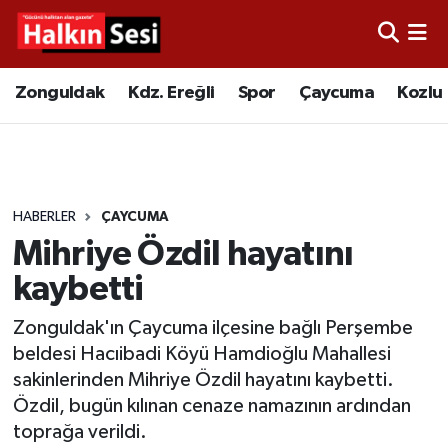
Foto Galeri
Zonguldak
Merkez Nöbetçi Eczaneler
Zonguldak
Kdz. Ereğli
Spor
Çaycuma
Kozlu
Video
Çaycuma
Merkez Hava Durumu
Yazarlar
KDZ. Ereğli
Merkez Trafik Yoğunluk Haritası
HABERLER
ÇAYCUMA
Kozlu
Süper Lig Puan Durumu ve Fikstür
Mihriye Özdil hayatını
Alaplı
Tüm Manşetler
kaybetti
Zonguldak'ın Çaycuma ilçesine bağlı Perşembe
Asayiş
Son Dakika Haberleri
beldesi Hacıibadi Köyü Hamdioğlu Mahallesi
sakinlerinden Mihriye Özdil hayatını kaybetti.
Bartın
Haber Arşivi
Özdil, bugün kılınan cenaze namazının ardından
toprağa verildi.
Karabük