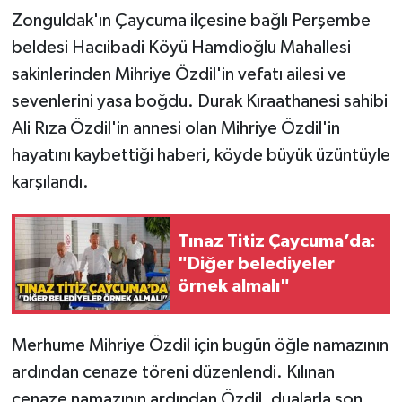
Zonguldak'ın Çaycuma ilçesine bağlı Perşembe
Gökçebey
beldesi Hacıibadi Köyü Hamdioğlu Mahallesi
sakinlerinden Mihriye Özdil'in vefatı ailesi ve
GÜNDEM
sevenlerini yasa boğdu. Durak Kıraathanesi sahibi
Ali Rıza Özdil'in annesi olan Mihriye Özdil'in
İş ilanı
hayatını kaybettiği haberi, köyde büyük üzüntüyle
Kilimli
karşılandı.
Kültür - Sanat
Tınaz Titiz Çaycuma’da:
"Diğer belediyeler
MAGAZİN
örnek almalı"
Politika
Merhume Mihriye Özdil için bugün öğle namazının
Resmi İlan
ardından cenaze töreni düzenlendi. Kılınan
cenaze namazının ardından Özdil, dualarla son