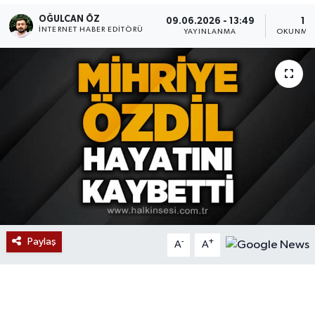
OĞULCAN ÖZ
09.06.2026 - 13:49
1 D
Devrek
İNTERNET HABER EDITÖRÜ
YAYINLANMA
OKUNMA 
Bolu
ÇEVRE
BİLİM VE TEKNOLOJİ
DUNYA
Düzce
Eğitim
Paylaş
-
+
A
A
Ekonomi
Genel