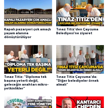
Kapalı pazaryeri çok amaçlı
Tınaz Titiz’den Çaycuma
yaşam alanına
Belediyesi’ne ziyaret
dönüştürülüyor
Tınaz Titiz: "Diploma tek
Tınaz Titiz Çaycuma’da:
başına yeterli değil,
"Diğer belediyeler örnek
geleceğin anahtarı mikro-
almalı"
yetkinlikler"