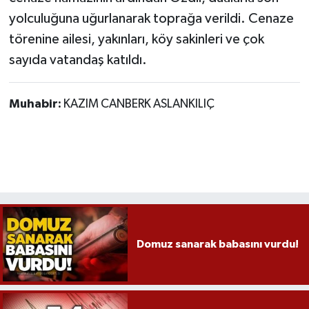
Röportaj
yolculuğuna uğurlanarak toprağa verildi. Cenaze
törenine ailesi, yakınları, köy sakinleri ve çok
Sağlık
sayıda vatandaş katıldı.
SİYASET
Muhabir:
KAZIM CANBERK ASLANKILIÇ
Spor
Ulusal
Yaşam
Domuz sanarak babasını vurdu!