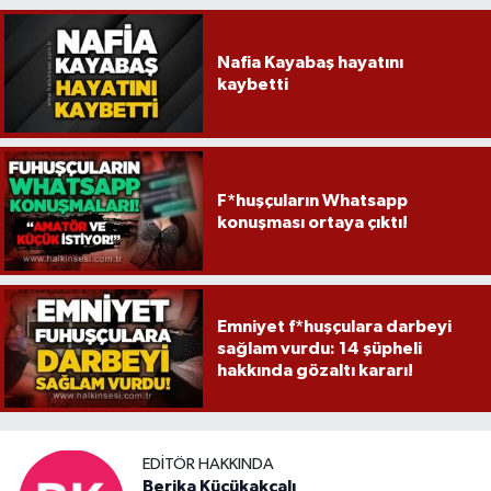
Nafia Kayabaş hayatını
kaybetti
F*huşçuların Whatsapp
konuşması ortaya çıktı!
Emniyet f*huşçulara darbeyi
sağlam vurdu: 14 şüpheli
hakkında gözaltı kararı!
EDITÖR HAKKINDA
Berika Küçükakçalı