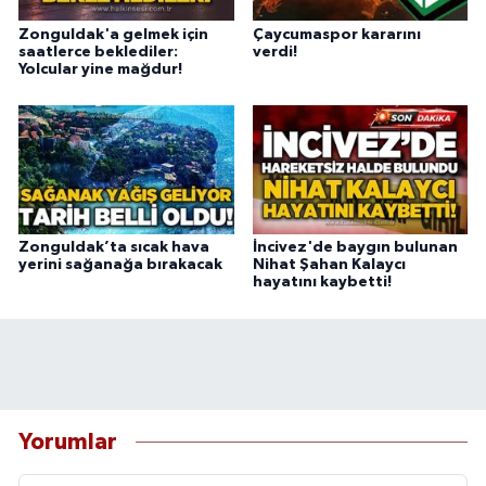
Zonguldak'a gelmek için
Çaycumaspor kararını
saatlerce beklediler:
verdi!
Yolcular yine mağdur!
Zonguldak’ta sıcak hava
İncivez'de baygın bulunan
yerini sağanağa bırakacak
Nihat Şahan Kalaycı
hayatını kaybetti!
Yorumlar