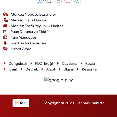
Merkez Nöbetçi Eczaneler
Merkez Hava Durumu
Merkez Trafik Yoğunluk Haritası
Puan Durumu ve Fikstür
Tüm Manşetler
Son Dakika Haberleri
Haber Arşivi
Zonguldak
KDZ. Ereğli
Çaycuma
Kozlu
Kilimli
Devrek
Alaplı
Ulusal
Resmi İlan
RSS
Copyright © 2023. Her hakkı saklıdır.