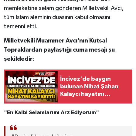
memleketine selam gönderen Milletvekili Avcı,
Gökçebey
tüm İslam aleminin duasının kabul olmasını
temenni etti.
GÜNDEM
Milletvekili Muammer Avcı’nın Kutsal
İş ilanı
Topraklardan paylaştığı cuma mesajı şu
şekildedir:
Kilimli
Kültür - Sanat
İncivez'de baygın
bulunan Nihat Şahan
MAGAZİN
Kalaycı hayatını
kaybetti!
Politika
"En Kalbi Selamlarımı Arz Ediyorum"
Resmi İlan