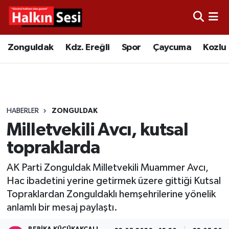
Foto Galeri
Zonguldak
Merkez Nöbetçi Eczaneler
Zonguldak
Kdz. Ereğli
Spor
Çaycuma
Kozlu
Video
Çaycuma
Merkez Hava Durumu
Yazarlar
KDZ. Ereğli
Merkez Trafik Yoğunluk Haritası
HABERLER
ZONGULDAK
Kozlu
Süper Lig Puan Durumu ve Fikstür
Milletvekili Avcı, kutsal
Alaplı
Tüm Manşetler
topraklarda
AK Parti Zonguldak Milletvekili Muammer Avcı,
Asayiş
Son Dakika Haberleri
Hac ibadetini yerine getirmek üzere gittiği Kutsal
Topraklardan Zonguldaklı hemşehrilerine yönelik
Bartın
Haber Arşivi
anlamlı bir mesaj paylaştı.
Karabük