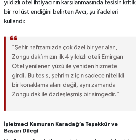
yıldızlı otel ihtiyacının karşılanmasında tesisin kritik
Röportaj
bir rol üstlendiğini belirten Avcı, şu ifadeleri
Sağlık
kullandı:
SİYASET
"Şehir hafızamızda çok özel bir yer alan,
Spor
Zonguldak’ımızın ilk 4 yıldızlı oteli Emirgan
Otel yenilenen yüzü ile yeniden hizmete
Ulusal
girdi. Bu tesis, şehrimiz için sadece nitelikli
Yaşam
bir konaklama alanı değil, aynı zamanda
Zonguldak ile özdeşleşmiş bir simgedir."
İşletmeci Kamuran Karadağ’a Teşekkür ve
Başarı Dileği