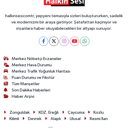
halkinsesicomtr, yepyeni temasıyla sizleri buluştururken, sadelik
ve modernizmi bir araya getiriyor. Şatafattan kaçınıyor ve
insanlara haber okuyabilecekleri bir altyapı sunuyor.
Merkez Nöbetçi Eczaneler
Merkez Hava Durumu
Merkez Trafik Yoğunluk Haritası
Puan Durumu ve Fikstür
Tüm Manşetler
Son Dakika Haberleri
Haber Arşivi
Zonguldak
KDZ. Ereğli
Çaycuma
Kozlu
Kilimli
Devrek
Alaplı
Ulusal
Resmi İlan