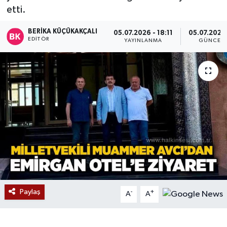
etti.
Devrek
BERIKA KÜÇÜKAKÇALI
05.07.2026 - 18:11
05.07.2026 
EDITÖR
YAYINLANMA
GÜNCEL
Bolu
ÇEVRE
BİLİM VE TEKNOLOJİ
DUNYA
Düzce
Eğitim
Paylaş
-
+
A
A
Ekonomi
Genel