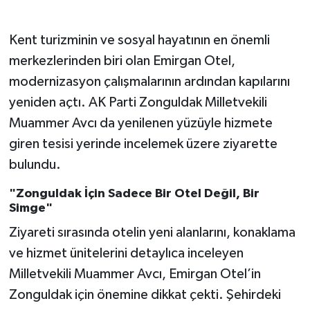
Gökçebey
Kent turizminin ve sosyal hayatının en önemli
merkezlerinden biri olan Emirgan Otel,
GÜNDEM
modernizasyon çalışmalarının ardından kapılarını
yeniden açtı. AK Parti Zonguldak Milletvekili
İş ilanı
Muammer Avcı da yenilenen yüzüyle hizmete
Kilimli
giren tesisi yerinde incelemek üzere ziyarette
bulundu.
Kültür - Sanat
"Zonguldak İçin Sadece Bir Otel Değil, Bir
Simge"
MAGAZİN
Ziyareti sırasında otelin yeni alanlarını, konaklama
Politika
ve hizmet ünitelerini detaylıca inceleyen
Milletvekili Muammer Avcı, Emirgan Otel’in
Resmi İlan
Zonguldak için önemine dikkat çekti. Şehirdeki