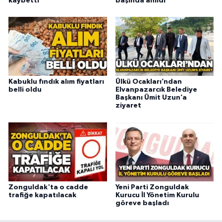
kaybetti
başında anıldı
Kabuklu fındık alım fiyatları
Ülkü Ocakları’ndan
belli oldu
Elvanpazarcık Belediye
Başkanı Ümit Uzun’a
ziyaret
Zonguldak'ta o cadde
Yeni Parti Zonguldak
trafiğe kapatılacak
Kurucu İl Yönetim Kurulu
göreve başladı