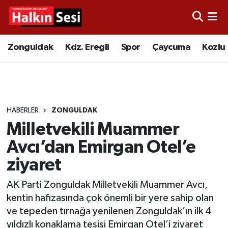
Foto Galeri
Zonguldak
Merkez Nöbetçi Eczaneler
Zonguldak
Kdz. Ereğli
Spor
Çaycuma
Kozlu
Video
Çaycuma
Merkez Hava Durumu
Yazarlar
KDZ. Ereğli
Merkez Trafik Yoğunluk Haritası
HABERLER
ZONGULDAK
Kozlu
Süper Lig Puan Durumu ve Fikstür
Milletvekili Muammer
Alaplı
Tüm Manşetler
Avcı’dan Emirgan Otel’e
ziyaret
Asayiş
Son Dakika Haberleri
AK Parti Zonguldak Milletvekili Muammer Avcı,
Bartın
Haber Arşivi
kentin hafızasında çok önemli bir yere sahip olan
ve tepeden tırnağa yenilenen Zonguldak’ın ilk 4
Karabük
yıldızlı konaklama tesisi Emirgan Otel’i ziyaret