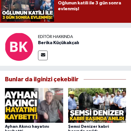
Oğlunun katili ile 3 gün sonra
evlenmiş!
EDITÖR HAKKINDA
Berika Küçükakçalı
Bunlar da ilginizi çekebilir
Ayhan Akıncı hayatını
Şemsi Denizer kabri