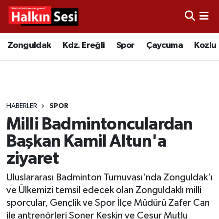
Foto Galeri
Zonguldak
Merkez Nöbetçi Eczaneler
Zonguldak
Kdz. Ereğli
Spor
Çaycuma
Kozlu
Video
Çaycuma
Merkez Hava Durumu
Yazarlar
KDZ. Ereğli
Merkez Trafik Yoğunluk Haritası
HABERLER
SPOR
Kozlu
Süper Lig Puan Durumu ve Fikstür
Milli Badmintonculardan
Alaplı
Tüm Manşetler
Başkan Kamil Altun'a
ziyaret
Asayiş
Son Dakika Haberleri
Uluslararası Badminton Turnuvası'nda Zonguldak'ı
Bartın
Haber Arşivi
ve Ülkemizi temsil edecek olan Zonguldaklı milli
sporcular, Gençlik ve Spor İlçe Müdürü Zafer Can
Karabük
ile antrenörleri Soner Keskin ve Cesur Mutlu