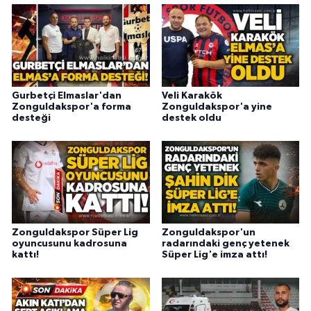
Gurbetçi Elmaslar'dan
Veli Karakök
Zonguldakspor'a forma
Zonguldakspor'a yine
desteği
destek oldu
Zonguldakspor Süper Lig
Zonguldakspor'un
oyuncusunu kadrosuna
radarındaki genç yetenek
kattı!
Süper Lig'e imza attı!