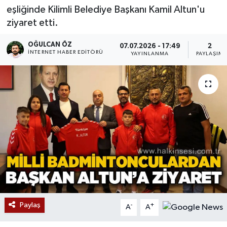
eşliğinde Kilimli Belediye Başkanı Kamil Altun'u
Devrek
ziyaret etti.
Bolu
OĞULCAN ÖZ
07.07.2026 - 17:49
2
İNTERNET HABER EDITÖRÜ
YAYINLANMA
PAYLAŞIM
ÇEVRE
BİLİM VE TEKNOLOJİ
DUNYA
Düzce
Eğitim
Ekonomi
Paylaş
-
+
A
A
Genel