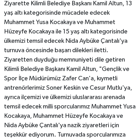
Röportaj
Ziyarette Kilimli Belediye Başkanı Kamil Altun, 13
yaş altı kategorisinde mücadele edecek
Sağlık
Muhammet Yusa Kocakaya ve Muhammet
Hüzeyfe Kocakaya ile 15 yaş altı kategorisinde
SİYASET
ülkemizi temsil edecek Nida Aybüke Çantalı'ya
Spor
turnuva öncesinde başarı dilekleri iletti.
Ziyaretten duyduğu memnuniyeti dile getiren
Ulusal
Kilimli Belediye Başkanı Kamil Altun, "Gençlik ve
Spor İlçe Müdürümüz Zafer Can'a, kıymetli
Yaşam
antrenörlerimiz Soner Keskin ve Cesur Mutlu'ya,
ayrıca ilçemizi ve ülkemizi uluslararası arenada
temsil edecek milli sporcularımız Muhammet Yusa
Kocakaya, Muhammet Hüzeyfe Kocakaya ve
Nida Aybüke Çantalı'ya nazik ziyaretleri için
teşekkür ediyorum. Turnuvada sporcularımıza