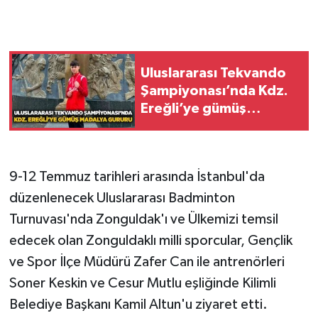
Gökçebey
GÜNDEM
Uluslararası Tekvando
Şampiyonası’nda Kdz.
İş ilanı
Ereğli’ye gümüş
madalya gururu
Kilimli
9-12 Temmuz tarihleri arasında İstanbul'da
Kültür - Sanat
düzenlenecek Uluslararası Badminton
MAGAZİN
Turnuvası'nda Zonguldak'ı ve Ülkemizi temsil
edecek olan Zonguldaklı milli sporcular, Gençlik
Politika
ve Spor İlçe Müdürü Zafer Can ile antrenörleri
Soner Keskin ve Cesur Mutlu eşliğinde Kilimli
Resmi İlan
Belediye Başkanı Kamil Altun'u ziyaret etti.