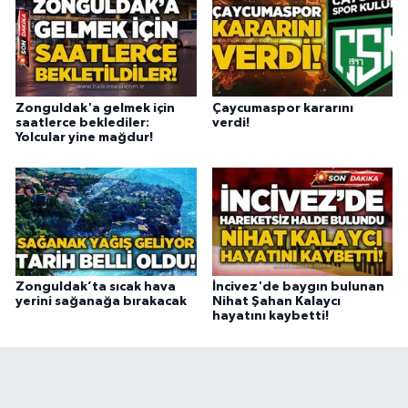
Zonguldak'a gelmek için
Çaycumaspor kararını
saatlerce beklediler:
verdi!
Yolcular yine mağdur!
Zonguldak’ta sıcak hava
İncivez'de baygın bulunan
yerini sağanağa bırakacak
Nihat Şahan Kalaycı
hayatını kaybetti!