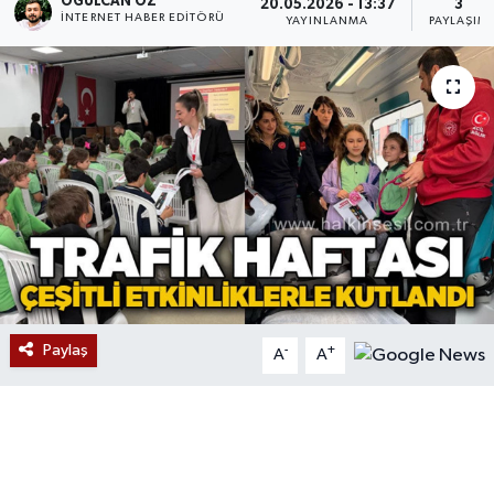
OĞULCAN ÖZ
20.05.2026 - 13:37
3
İNTERNET HABER EDITÖRÜ
YAYINLANMA
PAYLAŞIM
Devrek
Bolu
ÇEVRE
BİLİM VE TEKNOLOJİ
DUNYA
Düzce
Paylaş
-
+
A
A
Eğitim
Ekonomi
Genel