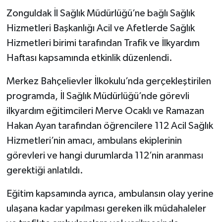
Zonguldak İl Sağlık Müdürlüğü’ne bağlı Sağlık
Gökçebey
Hizmetleri Başkanlığı Acil ve Afetlerde Sağlık
Hizmetleri birimi tarafından Trafik ve İlkyardım
GÜNDEM
Haftası kapsamında etkinlik düzenlendi.
İş ilanı
Merkez Bahçelievler İlkokulu’nda gerçekleştirilen
programda, İl Sağlık Müdürlüğü’nde görevli
Kilimli
ilkyardım eğitimcileri Merve Ocaklı ve Ramazan
Kültür - Sanat
Hakan Ayan tarafından öğrencilere 112 Acil Sağlık
Hizmetleri’nin amacı, ambulans ekiplerinin
MAGAZİN
görevleri ve hangi durumlarda 112’nin aranması
gerektiği anlatıldı.
Politika
Eğitim kapsamında ayrıca, ambulansın olay yerine
Resmi İlan
ulaşana kadar yapılması gereken ilk müdahaleler