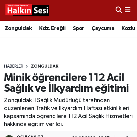
Foto Galeri
Zonguldak
Merkez Nöbetçi Eczaneler
Zonguldak
Kdz. Ereğli
Spor
Çaycuma
Kozlu
Video
Çaycuma
Merkez Hava Durumu
Yazarlar
KDZ. Ereğli
Merkez Trafik Yoğunluk Haritası
HABERLER
ZONGULDAK
Kozlu
Süper Lig Puan Durumu ve Fikstür
Minik öğrencilere 112 Acil
Alaplı
Tüm Manşetler
Sağlık ve İlkyardım eğitimi
Zonguldak İl Sağlık Müdürlüğü tarafından
Asayiş
Son Dakika Haberleri
düzenlenen Trafik ve İlkyardım Haftası etkinlikleri
kapsamında öğrencilere 112 Acil Sağlık Hizmetleri
Bartın
Haber Arşivi
hakkında eğitim verildi.
Karabük