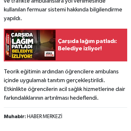
ve trafikte ambulanslara yol verilmesinde
Röportaj
kullanılan fermuar sistemi hakkında bilgilendirme
Sağlık
yapıldı.
SİYASET
Çarşıda lağım patladı:
Spor
Belediye izliyor!
Ulusal
Teorik eğitimin ardından öğrencilere ambulans
Yaşam
içinde uygulamalı tanıtım gerçekleştirildi.
Etkinlikte öğrencilerin acil sağlık hizmetlerine dair
farkındalıklarının artırılması hedeflendi.
Muhabir:
HABER MERKEZİ