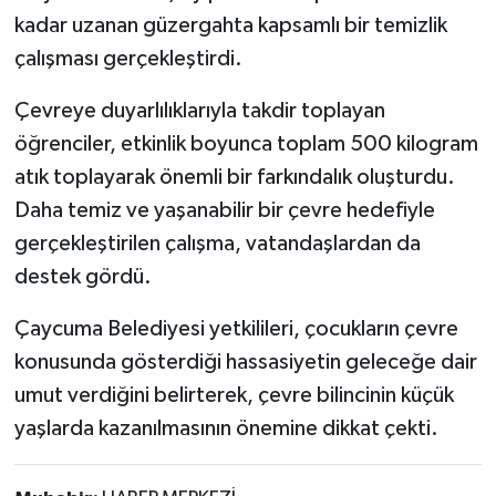
Röportaj
kadar uzanan güzergahta kapsamlı bir temizlik
çalışması gerçekleştirdi.
Sağlık
Çevreye duyarlılıklarıyla takdir toplayan
SİYASET
öğrenciler, etkinlik boyunca toplam 500 kilogram
atık toplayarak önemli bir farkındalık oluşturdu.
Spor
Daha temiz ve yaşanabilir bir çevre hedefiyle
Ulusal
gerçekleştirilen çalışma, vatandaşlardan da
destek gördü.
Yaşam
Çaycuma Belediyesi yetkilileri, çocukların çevre
konusunda gösterdiği hassasiyetin geleceğe dair
umut verdiğini belirterek, çevre bilincinin küçük
yaşlarda kazanılmasının önemine dikkat çekti.