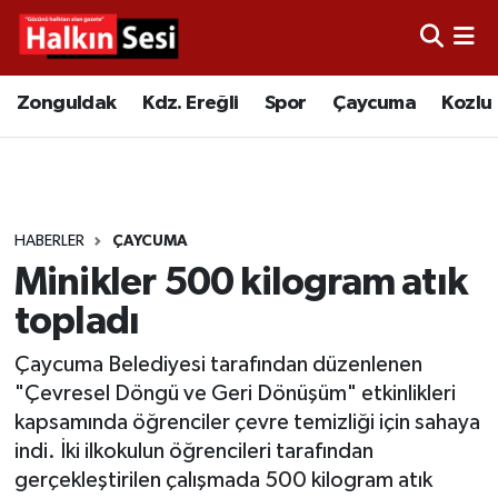
Foto Galeri
Zonguldak
Merkez Nöbetçi Eczaneler
Zonguldak
Kdz. Ereğli
Spor
Çaycuma
Kozlu
Video
Çaycuma
Merkez Hava Durumu
Yazarlar
KDZ. Ereğli
Merkez Trafik Yoğunluk Haritası
HABERLER
ÇAYCUMA
Kozlu
Süper Lig Puan Durumu ve Fikstür
Minikler 500 kilogram atık
Alaplı
Tüm Manşetler
topladı
Çaycuma Belediyesi tarafından düzenlenen
Asayiş
Son Dakika Haberleri
"Çevresel Döngü ve Geri Dönüşüm" etkinlikleri
kapsamında öğrenciler çevre temizliği için sahaya
Bartın
Haber Arşivi
indi. İki ilkokulun öğrencileri tarafından
gerçekleştirilen çalışmada 500 kilogram atık
Karabük