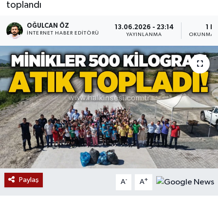
toplandı
Devrek
OĞULCAN ÖZ
13.06.2026 - 23:14
1 D
İNTERNET HABER EDITÖRÜ
YAYINLANMA
OKUNMA S
Bolu
ÇEVRE
BİLİM VE TEKNOLOJİ
DUNYA
Düzce
Eğitim
Paylaş
-
+
A
A
Ekonomi
Genel