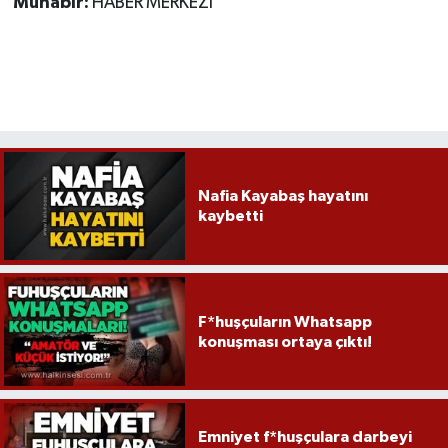
Muhabir:
HABER MERKEZİ
Nafia Kayabaş hayatını
kaybetti
F*huşçuların Whatsapp
konuşması ortaya çıktı!
Emniyet f*huşçulara darbeyi