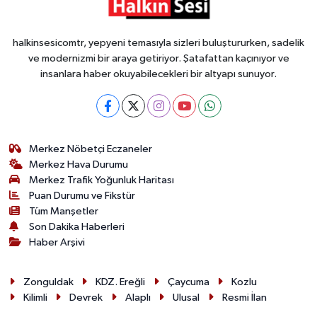
halkinsesicomtr, yepyeni temasıyla sizleri buluştururken, sadelik
ve modernizmi bir araya getiriyor. Şatafattan kaçınıyor ve
insanlara haber okuyabilecekleri bir altyapı sunuyor.
Merkez Nöbetçi Eczaneler
Merkez Hava Durumu
Merkez Trafik Yoğunluk Haritası
Puan Durumu ve Fikstür
Tüm Manşetler
Son Dakika Haberleri
Haber Arşivi
Zonguldak
KDZ. Ereğli
Çaycuma
Kozlu
Kilimli
Devrek
Alaplı
Ulusal
Resmi İlan