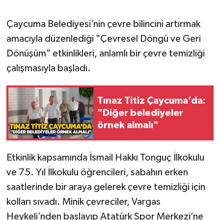
Gökçebey
Çaycuma Belediyesi’nin çevre bilincini artırmak
amacıyla düzenlediği "Çevresel Döngü ve Geri
GÜNDEM
Dönüşüm" etkinlikleri, anlamlı bir çevre temizliği
çalışmasıyla başladı.
İş ilanı
Kilimli
Tınaz Titiz Çaycuma’da:
"Diğer belediyeler
Kültür - Sanat
örnek almalı"
MAGAZİN
Etkinlik kapsamında İsmail Hakkı Tonguç İlkokulu
ve 75. Yıl İlkokulu öğrencileri, sabahın erken
Politika
saatlerinde bir araya gelerek çevre temizliği için
Resmi İlan
kolları sıvadı. Minik çevreciler, Vargas
Heykeli’nden başlayıp Atatürk Spor Merkezi’ne