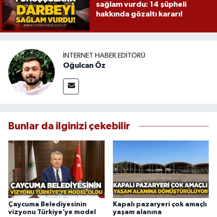
sağlam vurdu: 14 şüpheli
hakkında gözaltı kararı!
İNTERNET HABER EDITÖRÜ
Oğulcan Öz
Bunlar da ilginizi çekebilir
Çaycuma Belediyesinin
Kapalı pazaryeri çok amaçlı
vizyonu Türkiye’ye model
yaşam alanına