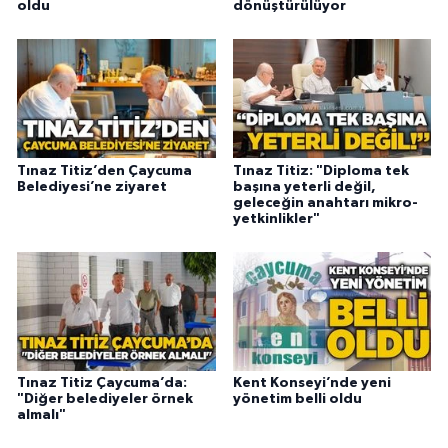
oldu
dönüştürülüyor
Tınaz Titiz’den Çaycuma
Tınaz Titiz: "Diploma tek
Belediyesi’ne ziyaret
başına yeterli değil,
geleceğin anahtarı mikro-
yetkinlikler"
Tınaz Titiz Çaycuma’da:
Kent Konseyi’nde yeni
"Diğer belediyeler örnek
yönetim belli oldu
almalı"