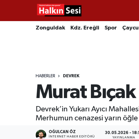
Foto Galeri
Zonguldak
Merkez Nöbetçi Eczaneler
Zonguldak
Kdz. Ereğli
Spor
Çayc
Video
Çaycuma
Merkez Hava Durumu
Yazarlar
KDZ. Ereğli
Merkez Trafik Yoğunluk Haritası
Kozlu
Süper Lig Puan Durumu ve Fikstür
HABERLER
DEVREK
Murat Bıçak 
Alaplı
Tüm Manşetler
Asayiş
Son Dakika Haberleri
Devrek’in Yukarı Ayıcı Mahallesi
Merhumun cenazesi yarın öğle n
Bartın
Haber Arşivi
OĞULCAN ÖZ
30.05.2026 - 18:
Karabük
İNTERNET HABER EDITÖRÜ
YAYINLANMA