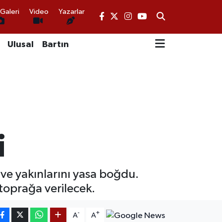
Galeri
Video
Yazarlar
Ulusal
Bartın
i
i ve yakınlarını yasa boğdu.
toprağa verilecek.
-
+
A
A