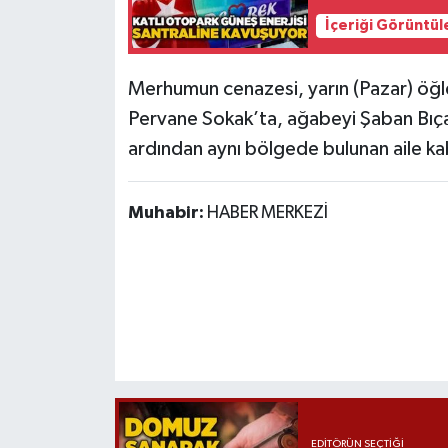
Röportaj
İçeriği Görüntül
Sağlık
Merhumun cenazesi, yarın (Pazar) öğl
SİYASET
Pervane Sokak’ta, ağabeyi Şaban Bıçak
ardından aynı bölgede bulunan aile ka
Spor
Ulusal
Muhabir:
HABER MERKEZİ
Yaşam
EDITÖRÜN SEÇTIĞI