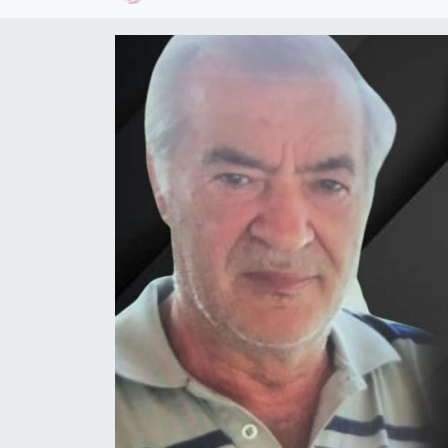
Devrek
Bolu
ÇEVRE
BİLİM VE TEKNOLOJİ
DUNYA
Düzce
Eğitim
Ekonomi
Genel