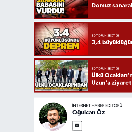
Domuz sanarak
EDITÖRÜN SEÇTIĞI
3,4 büyüklüğ
EDITÖRÜN SEÇTIĞI
Ülkü Ocakları’
Uzun’a ziyaret
İNTERNET HABER EDITÖRÜ
Oğulcan Öz