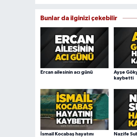
Bunlar da ilginizi çekebilir
Ercan ailesinin acı günü
Ayşe Göky
kaybetti
İsmail Kocabaş hayatını
Nazife Sub