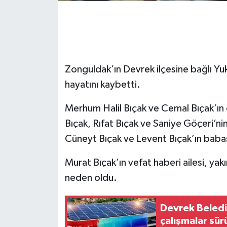
Gökçebey
GÜNDEM
Zonguldak’ın Devrek ilçesine bağlı Yuk
İş ilanı
hayatını kaybetti.
Kilimli
Merhum Halil Bıçak ve Cemal Bıçak’ın
Bıçak, Rıfat Bıçak ve Saniye Göçeri’ni
Kültür - Sanat
Cüneyt Bıçak ve Levent Bıçak’ın baba
MAGAZİN
Murat Bıçak’ın vefat haberi ailesi, yak
neden oldu.
Politika
Resmi İlan
Devrek Beledi
çalışmalar sür