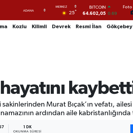
Foto 
BITCOIN
°
25
64.602,05
0.69
DOLAR
47,6006
0.06
uma
Kozlu
Kilimli
Devrek
Resmi İlan
Gökçebey
EURO
55,0250
0.02
STERLİN
64,2398
0.2
GRAM ALTIN
6513.94
0.32
BİST100
13.768
48
hayatını kaybett
 sakinlerinden Murat Bıçak’ın vefatı, ailes
amazının ardından aile kabristanlığında 
57
1 DK
OKUNMA SÜRESI