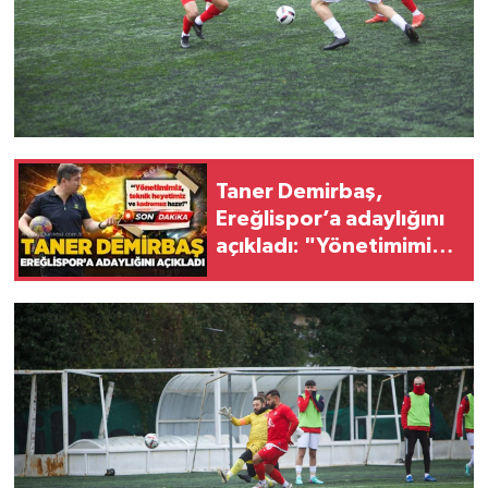
Taner Demirbaş,
Ereğlispor’a adaylığını
açıkladı: "Yönetimimiz,
teknik heyetimiz ve
kadromuz hazır"