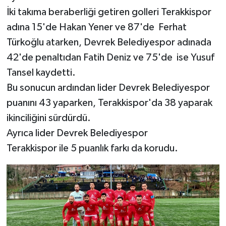
Röportaj
İki takıma beraberliği getiren golleri Terakkispor
adına 15'de Hakan Yener ve 87'de Ferhat
Sağlık
Türkoğlu atarken, Devrek Belediyespor adınada
SİYASET
42'de penaltıdan Fatih Deniz ve 75'de ise Yusuf
Tansel kaydetti.
Spor
Bu sonucun ardından lider Devrek Belediyespor
puanını 43 yaparken, Terakkispor'da 38 yaparak
Ulusal
ikinciliğini sürdürdü.
Yaşam
Ayrıca lider Devrek Belediyespor
Terakkispor ile 5 puanlık farkı da korudu.