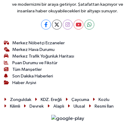
ve modernizmi bir araya getiriyor. Şatafattan kaçınıyor ve
insanlara haber okuyabilecekleri bir altyapı sunuyor.
Merkez Nöbetçi Eczaneler
Merkez Hava Durumu
Merkez Trafik Yoğunluk Haritası
Puan Durumu ve Fikstür
Tüm Manşetler
Son Dakika Haberleri
Haber Arşivi
Zonguldak
KDZ. Ereğli
Çaycuma
Kozlu
Kilimli
Devrek
Alaplı
Ulusal
Resmi İlan