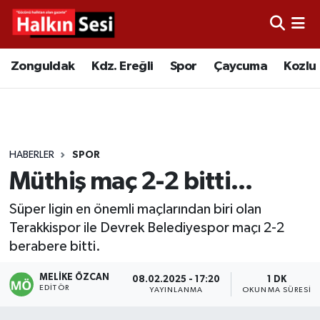
Foto Galeri
Zonguldak
Merkez Nöbetçi Eczaneler
Zonguldak
Kdz. Ereğli
Spor
Çaycuma
Kozlu
Video
Çaycuma
Merkez Hava Durumu
Yazarlar
KDZ. Ereğli
Merkez Trafik Yoğunluk Haritası
HABERLER
SPOR
Kozlu
Süper Lig Puan Durumu ve Fikstür
Müthiş maç 2-2 bitti...
Alaplı
Tüm Manşetler
Süper ligin en önemli maçlarından biri olan
Terakkispor ile Devrek Belediyespor maçı 2-2
Asayiş
Son Dakika Haberleri
berabere bitti.
Bartın
Haber Arşivi
MELIKE ÖZCAN
08.02.2025 - 17:20
1 DK
EDITÖR
YAYINLANMA
OKUNMA SÜRESI
Karabük