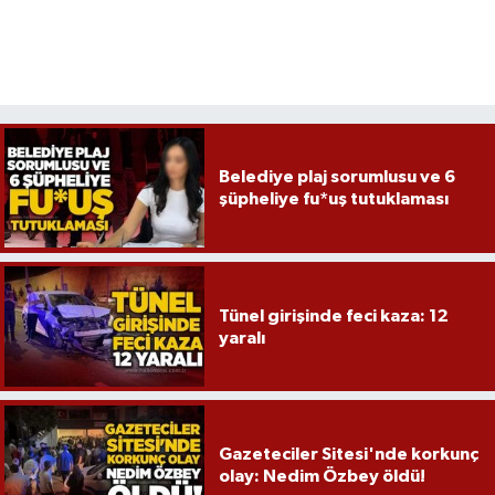
Belediye plaj sorumlusu ve 6
şüpheliye fu*uş tutuklaması
Tünel girişinde feci kaza: 12
yaralı
Gazeteciler Sitesi'nde korkunç
olay: Nedim Özbey öldü!