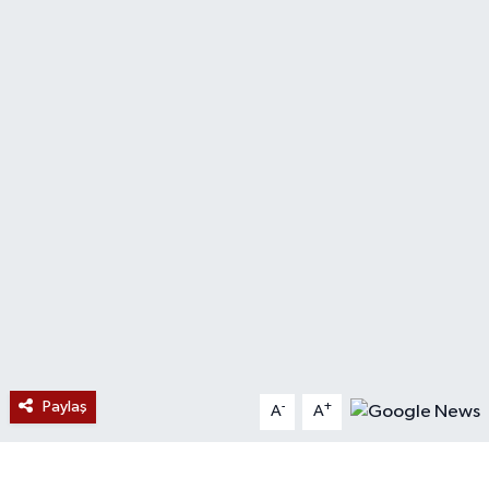
Devrek
Bolu
ÇEVRE
BİLİM VE TEKNOLOJİ
DUNYA
Düzce
Eğitim
Paylaş
-
+
A
A
Ekonomi
Genel