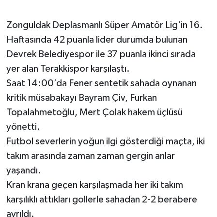
Gökçebey
Zonguldak Deplasmanlı Süper Amatör Lig'in 16.
Haftasında 42 puanla lider durumda bulunan
GÜNDEM
Devrek Belediyespor ile 37 puanla ikinci sırada
yer alan Terakkispor karşılaştı.
İş ilanı
Saat 14:00’da Fener sentetik sahada oynanan
Kilimli
kritik müsabakayı Bayram Çiv, Furkan
Topalahmetoğlu, Mert Çolak hakem üçlüsü
Kültür - Sanat
yönetti.
Futbol severlerin yoğun ilgi gösterdiği maçta, iki
MAGAZİN
takım arasında zaman zaman gergin anlar
yaşandı.
Politika
Kran krana geçen karşılaşmada her iki takım
Resmi İlan
karşılıklı attıkları gollerle sahadan 2-2 berabere
ayrıldı.