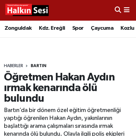
Foto Galeri
Zonguldak
Merkez Nöbetçi Eczaneler
Zonguldak
Kdz. Ereğli
Spor
Çaycuma
Kozlu
Video
Çaycuma
Merkez Hava Durumu
Yazarlar
KDZ. Ereğli
Merkez Trafik Yoğunluk Haritası
HABERLER
BARTIN
Kozlu
Süper Lig Puan Durumu ve Fikstür
Öğretmen Hakan Aydın
Alaplı
Tüm Manşetler
ırmak kenarında ölü
bulundu
Asayiş
Son Dakika Haberleri
Bartın’da bir dönem özel eğitim öğretmenliği
Bartın
Haber Arşivi
yaptığı öğrenilen Hakan Aydın, yakınlarının
başlattığı arama çalışmaları sırasında ırmak
Karabük
kenarında ölü bulundu. Olayla ilgili polis ekipleri