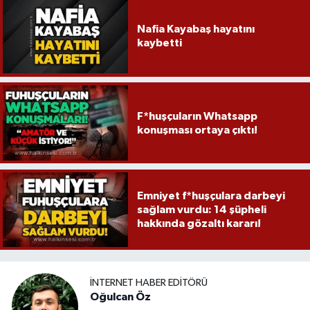
Nafia Kayabaş hayatını
kaybetti
F*huşçuların Whatsapp
konuşması ortaya çıktı!
Emniyet f*huşçulara darbeyi
sağlam vurdu: 14 şüpheli
hakkında gözaltı kararı!
İNTERNET HABER EDITÖRÜ
Oğulcan Öz