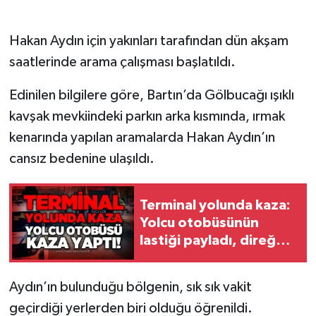
Gökçebey
Hakan Aydın için yakınları tarafından dün akşam
saatlerinde arama çalışması başlatıldı.
GÜNDEM
Edinilen bilgilere göre, Bartın’da Gölbucağı ışıklı
İş ilanı
kavşak mevkiindeki parkın arka kısmında, ırmak
kenarında yapılan aramalarda Hakan Aydın’ın
Kilimli
cansız bedenine ulaşıldı.
Kültür - Sanat
Terminal yolunda kaza:
MAGAZİN
Yolcu otobüsünün
lastiği payladı, direğe
Politika
çarptı
Resmi İlan
Aydın’ın bulunduğu bölgenin, sık sık vakit
geçirdiği yerlerden biri olduğu öğrenildi.