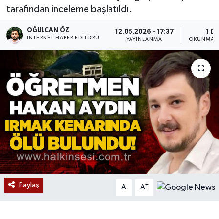
tarafından inceleme başlatıldı.
Devrek
OĞULCAN ÖZ
12.05.2026 - 17:37
1 DK
İNTERNET HABER EDITÖRÜ
YAYINLANMA
OKUNMA S
Bolu
ÇEVRE
BİLİM VE TEKNOLOJİ
DUNYA
Düzce
Eğitim
Paylaş
-
+
A
A
Ekonomi
Genel