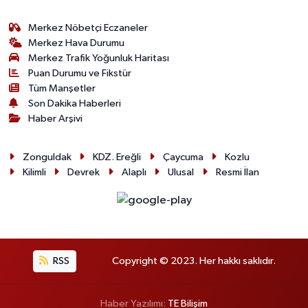
Merkez Nöbetçi Eczaneler
Merkez Hava Durumu
Merkez Trafik Yoğunluk Haritası
Puan Durumu ve Fikstür
Tüm Manşetler
Son Dakika Haberleri
Haber Arşivi
Zonguldak
KDZ. Ereğli
Çaycuma
Kozlu
Kilimli
Devrek
Alaplı
Ulusal
Resmi İlan
RSS
Copyright © 2023. Her hakkı saklıdır.
Haber Yazılımı:
TE Bilişim