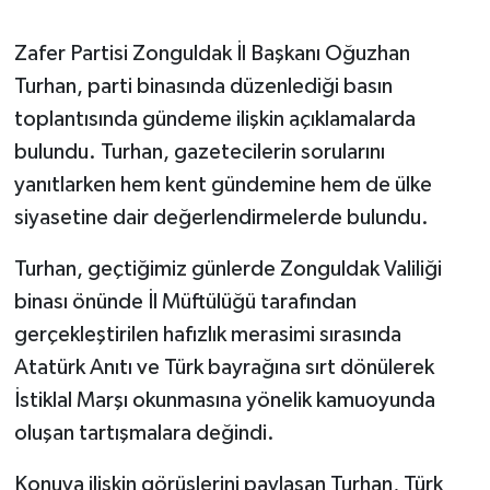
Gökçebey
Zafer Partisi Zonguldak İl Başkanı Oğuzhan
Turhan, parti binasında düzenlediği basın
GÜNDEM
toplantısında gündeme ilişkin açıklamalarda
bulundu. Turhan, gazetecilerin sorularını
İş ilanı
yanıtlarken hem kent gündemine hem de ülke
siyasetine dair değerlendirmelerde bulundu.
Kilimli
Turhan, geçtiğimiz günlerde Zonguldak Valiliği
Kültür - Sanat
binası önünde İl Müftülüğü tarafından
MAGAZİN
gerçekleştirilen hafızlık merasimi sırasında
Atatürk Anıtı ve Türk bayrağına sırt dönülerek
Politika
İstiklal Marşı okunmasına yönelik kamuoyunda
oluşan tartışmalara değindi.
Resmi İlan
Konuya ilişkin görüşlerini paylaşan Turhan, Türk