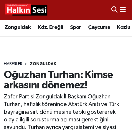
Foto Galeri
Zonguldak
Merkez Nöbetçi Eczaneler
Zonguldak
Kdz. Ereğli
Spor
Çaycuma
Kozlu
Video
Çaycuma
Merkez Hava Durumu
Yazarlar
KDZ. Ereğli
Merkez Trafik Yoğunluk Haritası
HABERLER
ZONGULDAK
Kozlu
Süper Lig Puan Durumu ve Fikstür
Oğuzhan Turhan: Kimse
Alaplı
Tüm Manşetler
arkasını dönemez!
Zafer Partisi Zonguldak İl Başkanı Oğuzhan
Asayiş
Son Dakika Haberleri
Turhan, hafızlık töreninde Atatürk Anıtı ve Türk
bayrağına sırt dönülmesine tepki göstererek
Bartın
Haber Arşivi
olayla ilgili soruşturma açılması gerektiğini
savundu. Turhan ayrıca yargı sistemi ve siyasi
Karabük