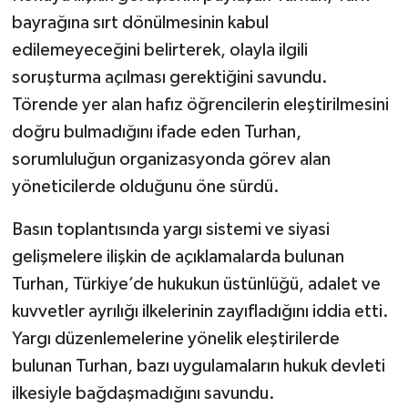
Röportaj
bayrağına sırt dönülmesinin kabul
edilemeyeceğini belirterek, olayla ilgili
Sağlık
soruşturma açılması gerektiğini savundu.
SİYASET
Törende yer alan hafız öğrencilerin eleştirilmesini
doğru bulmadığını ifade eden Turhan,
Spor
sorumluluğun organizasyonda görev alan
yöneticilerde olduğunu öne sürdü.
Ulusal
Basın toplantısında yargı sistemi ve siyasi
Yaşam
gelişmelere ilişkin de açıklamalarda bulunan
Turhan, Türkiye’de hukukun üstünlüğü, adalet ve
kuvvetler ayrılığı ilkelerinin zayıfladığını iddia etti.
Yargı düzenlemelerine yönelik eleştirilerde
bulunan Turhan, bazı uygulamaların hukuk devleti
ilkesiyle bağdaşmadığını savundu.