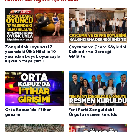
Zonguldaklı oyuncu 17
Çaycuma ve Çevre Köylerini
yaşındaki Ülkü Hilal'in 10
Kalkındırma Derneği
yaşından büyük oyuncuyla
GMİS'te
ilişkisi ortaya çıktı!
Orta Kapuz'da i*tihar
Yeni Parti Zonguldak İl
girişimi
Örgütü resmen kuruldu