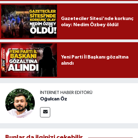
Gazeteciler Sitesi'nde korkunç
olay: Nedim Özbey öldü!
Yeni Parti İl Başkanı gözaltına
alındı
İNTERNET HABER EDITÖRÜ
Oğulcan Öz
Bunlar da ilginizi çekebilir