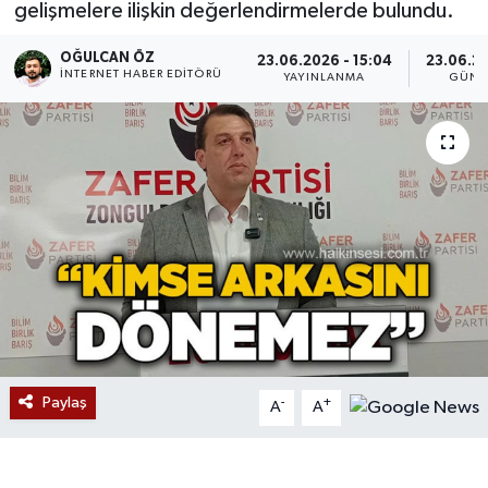
gelişmelere ilişkin değerlendirmelerde bulundu.
Devrek
OĞULCAN ÖZ
23.06.2026 - 15:04
23.06.20
İNTERNET HABER EDITÖRÜ
YAYINLANMA
GÜNC
Bolu
ÇEVRE
BİLİM VE TEKNOLOJİ
DUNYA
Düzce
Eğitim
Paylaş
-
+
A
A
Ekonomi
Genel