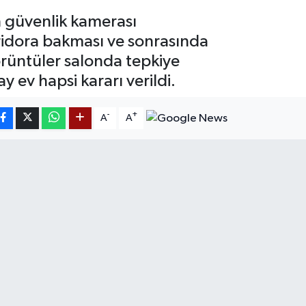
n güvenlik kamerası
oridora bakması ve sonrasında
görüntüler salonda tepkiye
 ev hapsi kararı verildi.
-
+
A
A