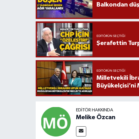
Balkondan düşe
EDITÖRÜN SEÇTIĞI
Şerafettin Tur
EDITÖRÜN SEÇTIĞI
Milletvekili İ
Büyükelçisi’ni 
EDITÖR HAKKINDA
Melike Özcan