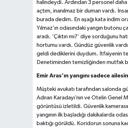
halindeydi. Ardından 3 personel daha 
açtım, inanılmaz bir duman vardı. İns
burada dedim. En aşağı kata indim ora
Yılmaz’ın odasındaki yangın butonu ça
aradı. ‘Çıktın mı?’ diye sorduğunu ha
hortumu vardı. Gündüz güvenlik vard
geldi dediklerini duydum. İtfaiyenin 
Denetiminden temizliğinden mutfak 
Emir Aras’ın yangını sadece ailes
Müşteki avukatı tarafından salonda güv
Adnan Karadayı’nın ve Otelin Genel Mü
görüntüsü izletildi. Güvenlik kamerası
yangının ilk başladığı dakikalarda odas
baktığı görüldü. Koridorun sonuna ka