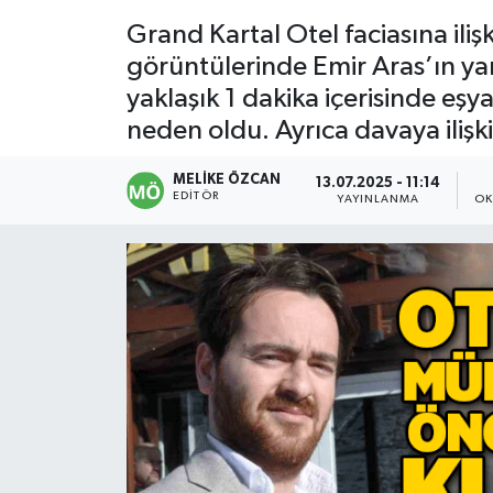
Grand Kartal Otel faciasına ili
Devrek
görüntülerinde Emir Aras’ın ya
yaklaşık 1 dakika içerisinde eşy
Bolu
neden oldu. Ayrıca davaya ilişki
ÇEVRE
MELIKE ÖZCAN
13.07.2025 - 11:14
EDITÖR
YAYINLANMA
OK
BİLİM VE TEKNOLOJİ
DUNYA
Düzce
Eğitim
Ekonomi
Genel