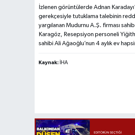
İzlenen görüntülerde Adnan Karadayı’n
gerekçesiyle tutuklama talebinin reddi
yargılanan Mudurnu A.Ş. firması sahibi
Karagöz, Resepsiyon personeli Yiğit
sahibi Ali Ağaoğlu’nun 4 aylık ev hapsi
Kaynak:
İHA
EDITÖRÜN SEÇTIĞI