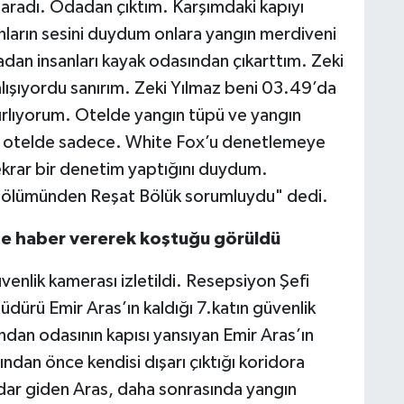
aradı. Odadan çıktım. Karşımdaki kapıyı
anların sesini duydum onlara yangın merdiveni
dan insanları kayak odasından çıkarttım. Zeki
lışıyordu sanırım. Zeki Yılmaz beni 03.49’da
tırlıyorum. Otelde yangın tüpü ve yangın
ı otelde sadece. White Fox’u denetlemeye
tekrar bir denetim yaptığını duydum.
bölümünden Reşat Bölük sorumluydu" dedi.
ine haber vererek koştuğu görüldü
enlik kamerası izletildi. Resepsiyon Şefi
dürü Emir Aras’ın kaldığı 7.katın güvenlik
ndan odasının kapısı yansıyan Emir Aras’ın
ından önce kendisi dışarı çıktığı koridora
dar giden Aras, daha sonrasında yangın