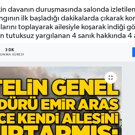
şkin davanın duruşmasında salonda izletile
ngının ilk başladığı dakikalarda çıkarak k
alarını toplayarak ailesiyle koşarak indiği 
n tutuksuz yargılanan 4 sanık hakkında 4 ay
3 DK
UNMA SÜRESI