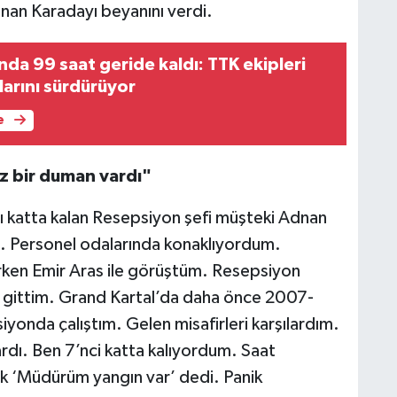
nan Karadayı beyanını verdi.
da 99 saat geride kaldı: TTK ekipleri
larını sürdürüyor
e
az bir duman vardı"
ı katta kalan Resepsiyon şefi müşteki Adnan
. Personel odalarında konaklıyordum.
rken Emir Aras ile görüştüm. Resepsiyon
a gittim. Grand Kartal’da daha önce 2007-
yonda çalıştım. Gelen misafirleri karşılardım.
ardı. Ben 7’nci katta kalıyordum. Saat
ak ‘Müdürüm yangın var’ dedi. Panik