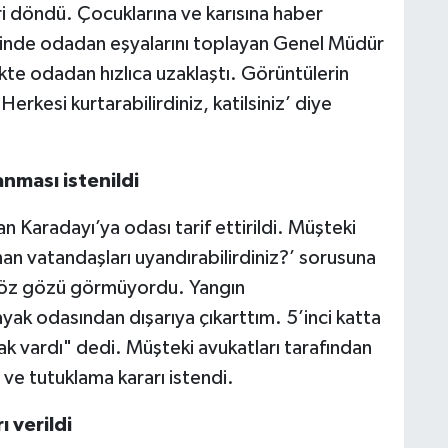
ri döndü. Çocuklarına ve karısına haber
isinde odadan eşyalarını toplayan Genel Müdür
likte odadan hızlıca uzaklaştı. Görüntülerin
‘Herkesi kurtarabilirdiniz, katilsiniz’ diye
nması istenildi
 Karadayı’ya odası tarif ettirildi. Müşteki
nan vatandaşları uyandırabilirdiniz?’ sorusuna
öz gözü görmüyordu. Yangın
ayak odasından dışarıya çıkarttım. 5’inci katta
ak vardı" dedi. Müşteki avukatları tarafından
ve tutuklama kararı istendi.
ı verildi