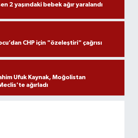
n 2 yaşındaki bebek ağır yaralandı
pcu’dan CHP için "özeleştiri" çağrısı
brahim Ufuk Kaynak, Moğolistan
Meclis'te ağırladı