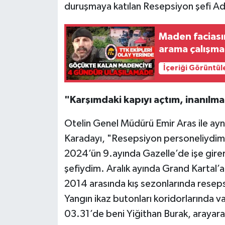
Röportaj
duruşmaya katılan Resepsiyon şefi Ad
Sağlık
Maden faciasın
arama çalışma
SİYASET
İçeriği Görüntül
Spor
"Karşımdaki kapıyı açtım, inanılm
Ulusal
Otelin Genel Müdürü Emir Aras ile ayn
Yaşam
Karadayı, "Resepsiyon personeliydim
2024’ün 9.ayında Gazelle’de işe gire
şefiydim. Aralık ayında Grand Kartal’
2014 arasında kış sezonlarında resepsi
Yangın ikaz butonları koridorlarında v
03.31’de beni Yiğithan Burak, arayar