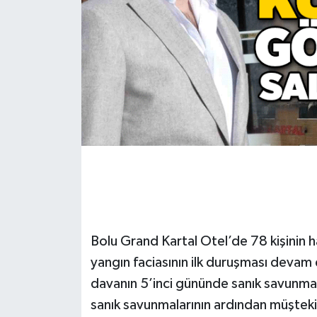
Gökçebey
GÜNDEM
İş ilanı
Kilimli
Kültür - Sanat
MAGAZİN
Bolu Grand Kartal Otel’de 78 kişinin ha
Politika
yangın faciasının ilk duruşması devam e
davanın 5’inci gününde sanık savunmal
Resmi İlan
sanık savunmalarının ardından müşteki