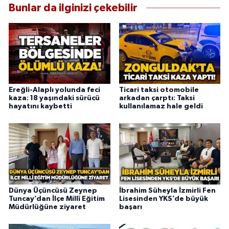
Bunlar da ilginizi çekebilir
Ereğli-Alaplı yolunda feci
Ticari taksi otomobile
kaza: 18 yaşındaki sürücü
arkadan çarptı: Taksi
hayatını kaybetti
kullanılamaz hale geldi
Dünya Üçüncüsü Zeynep
İbrahim Süheyla İzmirli Fen
Tuncay’dan İlçe Millî Eğitim
Lisesinden YKS’de büyük
Müdürlüğüne ziyaret
başarı