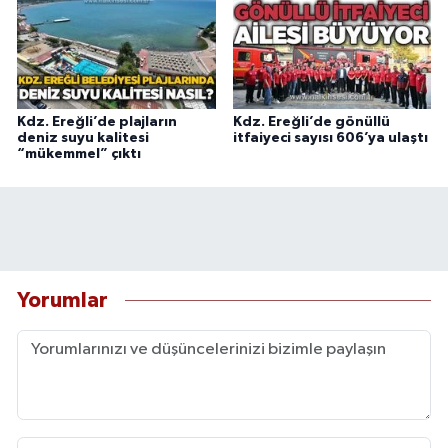
Kdz. Ereğli’de plajların
Kdz. Ereğli’de gönüllü
deniz suyu kalitesi
itfaiyeci sayısı 606’ya ulaştı
“mükemmel” çıktı
Yorumlar