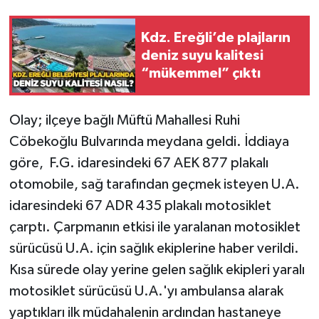
Gökçebey
Kdz. Ereğli’de plajların
deniz suyu kalitesi
GÜNDEM
“mükemmel” çıktı
İş ilanı
Olay; ilçeye bağlı Müftü Mahallesi Ruhi
Cöbekoğlu Bulvarında meydana geldi. İddiaya
Kilimli
göre, F.G. idaresindeki 67 AEK 877 plakalı
Kültür - Sanat
otomobile, sağ tarafından geçmek isteyen U.A.
idaresindeki 67 ADR 435 plakalı motosiklet
MAGAZİN
çarptı. Çarpmanın etkisi ile yaralanan motosiklet
sürücüsü U.A. için sağlık ekiplerine haber verildi.
Politika
Kısa sürede olay yerine gelen sağlık ekipleri yaralı
Resmi İlan
motosiklet sürücüsü U.A.'yı ambulansa alarak
yaptıkları ilk müdahalenin ardından hastaneye