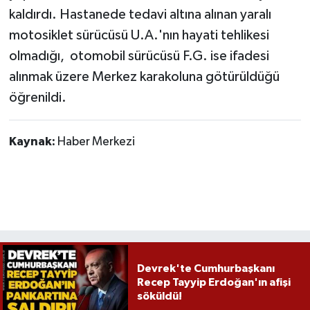
Röportaj
kaldırdı. Hastanede tedavi altına alınan yaralı
motosiklet sürücüsü U.A.'nın hayati tehlikesi
Sağlık
olmadığı, otomobil sürücüsü F.G. ise ifadesi
SİYASET
alınmak üzere Merkez karakoluna götürüldüğü
öğrenildi.
Spor
Kaynak:
Haber Merkezi
Ulusal
Yaşam
Devrek'te Cumhurbaşkanı
Recep Tayyip Erdoğan'ın afişi
söküldü!