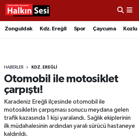
Foto Galeri
Zonguldak
Merkez Nöbetçi Eczaneler
Zonguldak
Kdz. Ereğli
Spor
Çaycuma
Kozlu
Video
Çaycuma
Merkez Hava Durumu
Yazarlar
KDZ. Ereğli
Merkez Trafik Yoğunluk Haritası
HABERLER
KDZ. EREĞLI
Kozlu
Süper Lig Puan Durumu ve Fikstür
Otomobil ile motosiklet
Alaplı
Tüm Manşetler
çarpıştı!
Karadeniz Ereğli ilçesinde otomobil ile
Asayiş
Son Dakika Haberleri
motosikletin çarpışması sonucu meydana gelen
trafik kazasında 1 kişi yaralandı. Sağlık ekiplerinin
Bartın
Haber Arşivi
ilk müdahalesinin ardından yaralı sürücü hastaneye
kaldırıldı.
Karabük