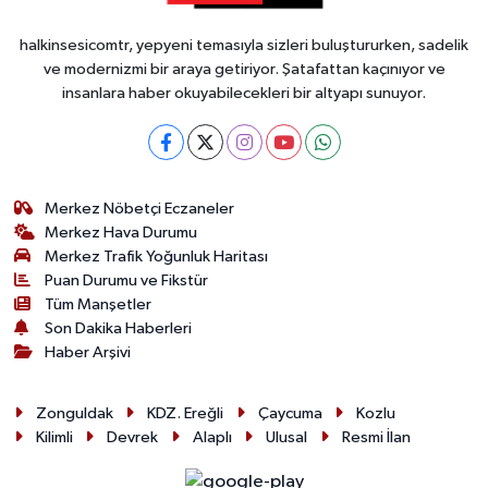
halkinsesicomtr, yepyeni temasıyla sizleri buluştururken, sadelik
ve modernizmi bir araya getiriyor. Şatafattan kaçınıyor ve
insanlara haber okuyabilecekleri bir altyapı sunuyor.
Merkez Nöbetçi Eczaneler
Merkez Hava Durumu
Merkez Trafik Yoğunluk Haritası
Puan Durumu ve Fikstür
Tüm Manşetler
Son Dakika Haberleri
Haber Arşivi
Zonguldak
KDZ. Ereğli
Çaycuma
Kozlu
Kilimli
Devrek
Alaplı
Ulusal
Resmi İlan