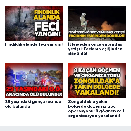
Fındıklık alanda feci yangın!
İtfaiyeden önce vatandaş
yetişti: Facianın eşiğinden
dönüldü!
29 yaşındaki genç aracında
Zonguldak'a yakın
ölü bulundu
bölgede düzensiz göç
operasyonu: 8 göçmen ve 1
organizasyon yakalandı!