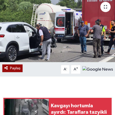
Devrek
Bolu
ÇEVRE
BİLİM VE TEKNOLOJİ
DUNYA
Paylaş
-
+
A
A
Düzce
Eğitim
Ekonomi
Kavgayı hortumla
ayırdı: Taraflara tazyikli
Genel