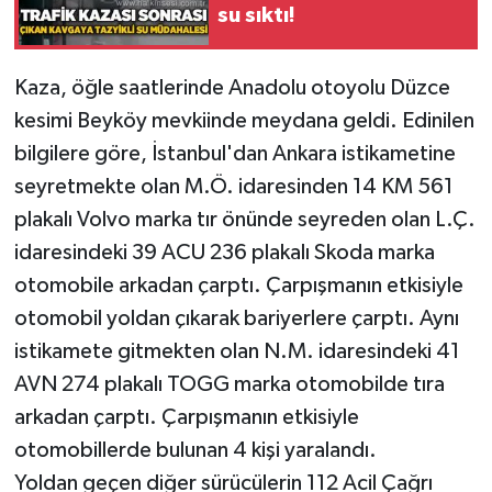
su sıktı!
Gökçebey
Kaza, öğle saatlerinde Anadolu otoyolu Düzce
GÜNDEM
kesimi Beyköy mevkiinde meydana geldi. Edinilen
bilgilere göre, İstanbul'dan Ankara istikametine
İş ilanı
seyretmekte olan M.Ö. idaresinden 14 KM 561
plakalı Volvo marka tır önünde seyreden olan L.Ç.
Kilimli
idaresindeki 39 ACU 236 plakalı Skoda marka
Kültür - Sanat
otomobile arkadan çarptı. Çarpışmanın etkisiyle
otomobil yoldan çıkarak bariyerlere çarptı. Aynı
MAGAZİN
istikamete gitmekten olan N.M. idaresindeki 41
AVN 274 plakalı TOGG marka otomobilde tıra
Politika
arkadan çarptı. Çarpışmanın etkisiyle
Resmi İlan
otomobillerde bulunan 4 kişi yaralandı.
Yoldan geçen diğer sürücülerin 112 Acil Çağrı