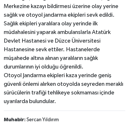
Röportaj
Merkezine kazayı bildirmesi üzerine olay yerine
sağlık ve otoyol jandarma ekipleri sevk edildi.
Sağlık
Sağlık ekipleri yaralılara olay yerinde ilk
SİYASET
müdahalesini yaparak ambulanslarla Atatürk
Devlet Hastanesi ve Düzce Üniversitesi
Spor
Hastanesine sevk ettiler. Hastanelerde
müşahede altına alınan yaralıların sağlık
Ulusal
durumlarının iyi olduğu öğrenildi.
Otoyol Jandarma ekipleri kaza yerinde geniş
Yaşam
güvenli önlemi alırken otoyolda seyreden meraklı
sürücülerin trafiği tehlikeye sokmaması içinde
uyarılarda bulundular.
Muhabir:
Sercan Yıldırım