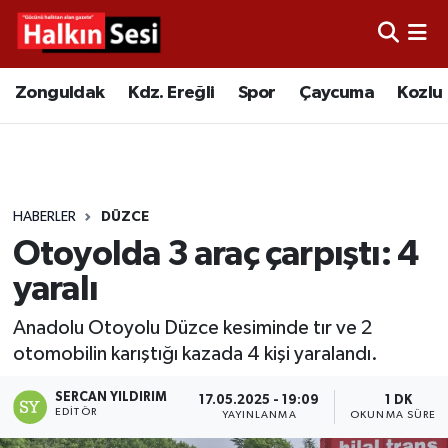
Foto Galeri
Zonguldak
Merkez Nöbetçi Eczaneler
Zonguldak
Kdz. Ereğli
Spor
Çaycuma
Kozlu
Video
Çaycuma
Merkez Hava Durumu
Yazarlar
KDZ. Ereğli
Merkez Trafik Yoğunluk Haritası
HABERLER
DÜZCE
Kozlu
Süper Lig Puan Durumu ve Fikstür
Otoyolda 3 araç çarpıştı: 4
Alaplı
Tüm Manşetler
yaralı
Anadolu Otoyolu Düzce kesiminde tır ve 2
Asayiş
Son Dakika Haberleri
otomobilin karıştığı kazada 4 kişi yaralandı.
Bartın
Haber Arşivi
SERCAN YILDIRIM
17.05.2025 - 19:09
1 DK
EDITÖR
YAYINLANMA
OKUNMA SÜRESI
Karabük