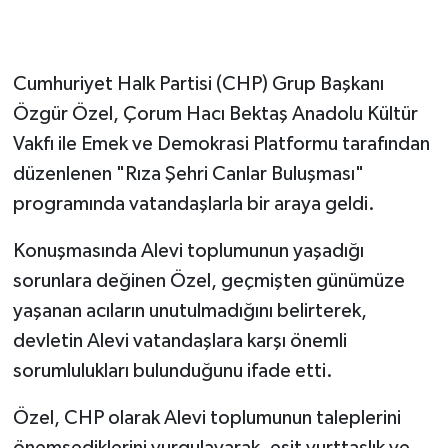
Gökçebey
Cumhuriyet Halk Partisi (CHP) Grup Başkanı
GÜNDEM
Özgür Özel, Çorum Hacı Bektaş Anadolu Kültür
Vakfı ile Emek ve Demokrasi Platformu tarafından
İş ilanı
düzenlenen "Rıza Şehri Canlar Buluşması"
Kilimli
programında vatandaşlarla bir araya geldi.
Konuşmasında Alevi toplumunun yaşadığı
Kültür - Sanat
sorunlara değinen Özel, geçmişten günümüze
MAGAZİN
yaşanan acıların unutulmadığını belirterek,
devletin Alevi vatandaşlara karşı önemli
Politika
sorumlulukları bulunduğunu ifade etti.
Resmi İlan
Özel, CHP olarak Alevi toplumunun taleplerini