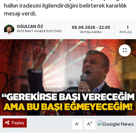
halkın iradesini ilgilendirdiğini belirterek kararlılık
Devrek
mesajı verdi.
Bolu
OĞULCAN ÖZ
06.06.2026 - 22:05
1
İNTERNET HABER EDITÖRÜ
YAYINLANMA
PAYLAŞI
ÇEVRE
BİLİM VE TEKNOLOJİ
DUNYA
Düzce
Eğitim
Ekonomi
Paylaş
-
+
A
A
Genel