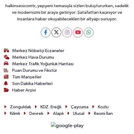
halkinsesicomtr, yepyeni temasıyla sizleri buluştururken, sadelik
ve modernizmi bir araya getiriyor. Şatafattan kaçınıyor ve
insanlara haber okuyabilecekleri bir altyapı sunuyor.
Merkez Nöbetçi Eczaneler
Merkez Hava Durumu
Merkez Trafik Yoğunluk Haritası
Puan Durumu ve Fikstür
Tüm Manşetler
Son Dakika Haberleri
Haber Arşivi
Zonguldak
KDZ. Ereğli
Çaycuma
Kozlu
Kilimli
Devrek
Alaplı
Ulusal
Resmi İlan