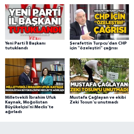
Yeni Parti İl Başkanı
Şerafettin Turpcu’dan CHP
tutuklandı
için "özeleştiri" çağrısı
Milletvekili İbrahim Ufuk
Mustafa Çağlayan ve ekibi
Kaynak, Moğolistan
Zeki Tosun'u unutmadı
Büyükelçisi’ni Meclis'te
ağırladı