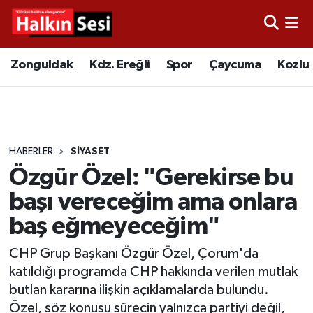
Foto Galeri
Zonguldak
Merkez Nöbetçi Eczaneler
Zonguldak
Kdz. Ereğli
Spor
Çaycuma
Kozlu
Video
Çaycuma
Merkez Hava Durumu
Yazarlar
KDZ. Ereğli
Merkez Trafik Yoğunluk Haritası
HABERLER
SİYASET
Kozlu
Süper Lig Puan Durumu ve Fikstür
Özgür Özel: "Gerekirse bu
Alaplı
Tüm Manşetler
başı vereceğim ama onlara
baş eğmeyeceğim"
Asayiş
Son Dakika Haberleri
CHP Grup Başkanı Özgür Özel, Çorum'da
Bartın
Haber Arşivi
katıldığı programda CHP hakkında verilen mutlak
butlan kararına ilişkin açıklamalarda bulundu.
Karabük
Özel, söz konusu sürecin yalnızca partiyi değil,