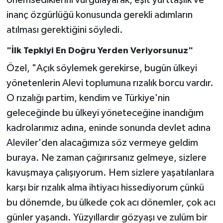
önemsediklerini vurgulayarak, eşit yurttaşlık ve
Röportaj
inanç özgürlüğü konusunda gerekli adımların
Sağlık
atılması gerektiğini söyledi.
"İlk Tepkiyi En Doğru Yerden Veriyorsunuz"
SİYASET
Özel, "Açık söylemek gerekirse, bugün ülkeyi
Spor
yönetenlerin Alevi toplumuna rızalık borcu vardır.
O rızalığı partim, kendim ve Türkiye'nin
Ulusal
geleceğinde bu ülkeyi yöneteceğine inandığım
kadrolarımız adına, eninde sonunda devlet adına
Yaşam
Aleviler'den alacağımıza söz vermeye geldim
buraya. Ne zaman çağırırsanız gelmeye, sizlere
kavuşmaya çalışıyorum. Hem sizlere yaşatılanlara
karşı bir rızalık alma ihtiyacı hissediyorum çünkü
bu dönemde, bu ülkede çok acı dönemler, çok acı
günler yaşandı. Yüzyıllardır gözyaşı ve zulüm bir