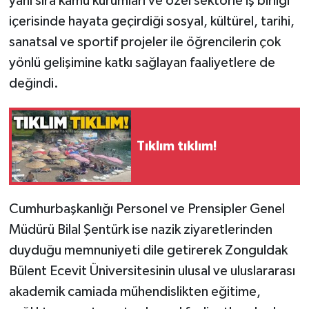
yanı sıra kamu kurumları ve özel sektörle iş birliği
Röportaj
içerisinde hayata geçirdiği sosyal, kültürel, tarihi,
Sağlık
sanatsal ve sportif projeler ile öğrencilerin çok
yönlü gelişimine katkı sağlayan faaliyetlere de
SİYASET
değindi.
Spor
Tıklım tıklım!
Ulusal
Yaşam
Cumhurbaşkanlığı Personel ve Prensipler Genel
Müdürü Bilal Şentürk ise nazik ziyaretlerinden
duyduğu memnuniyeti dile getirerek Zonguldak
Bülent Ecevit Üniversitesinin ulusal ve uluslararası
akademik camiada mühendislikten eğitime,