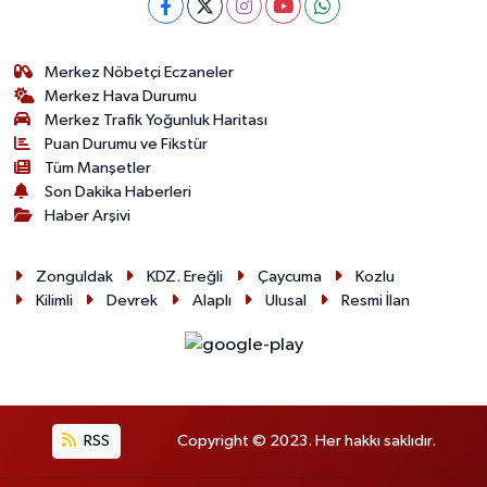
Merkez Nöbetçi Eczaneler
Merkez Hava Durumu
Merkez Trafik Yoğunluk Haritası
Puan Durumu ve Fikstür
Tüm Manşetler
Son Dakika Haberleri
Haber Arşivi
Zonguldak
KDZ. Ereğli
Çaycuma
Kozlu
Kilimli
Devrek
Alaplı
Ulusal
Resmi İlan
RSS
Copyright © 2023. Her hakkı saklıdır.