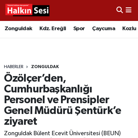
Foto Galeri
Zonguldak
Merkez Nöbetçi Eczaneler
Zonguldak
Kdz. Ereğli
Spor
Çaycuma
Kozlu
Video
Çaycuma
Merkez Hava Durumu
Yazarlar
KDZ. Ereğli
Merkez Trafik Yoğunluk Haritası
HABERLER
ZONGULDAK
Kozlu
Süper Lig Puan Durumu ve Fikstür
Özölçer’den,
Alaplı
Tüm Manşetler
Cumhurbaşkanlığı
Personel ve Prensipler
Asayiş
Son Dakika Haberleri
Genel Müdürü Şentürk’e
Bartın
Haber Arşivi
ziyaret
Zonguldak Bülent Ecevit Üniversitesi (BEUN)
Karabük