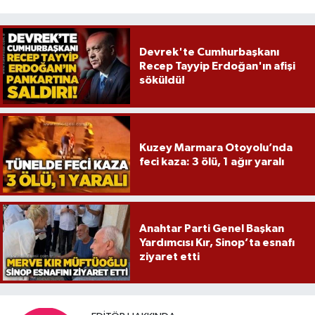
Devrek'te Cumhurbaşkanı
Recep Tayyip Erdoğan'ın afişi
söküldü!
Kuzey Marmara Otoyolu’nda
feci kaza: 3 ölü, 1 ağır yaralı
Anahtar Parti Genel Başkan
Yardımcısı Kır, Sinop’ta esnafı
ziyaret etti