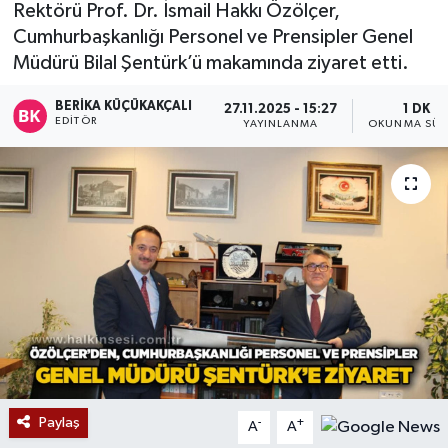
Rektörü Prof. Dr. İsmail Hakkı Özölçer,
Devrek
Cumhurbaşkanlığı Personel ve Prensipler Genel
Müdürü Bilal Şentürk’ü makamında ziyaret etti.
Bolu
BERIKA KÜÇÜKAKÇALI
27.11.2025 - 15:27
1 DK
EDITÖR
YAYINLANMA
OKUNMA SÜR
ÇEVRE
BİLİM VE TEKNOLOJİ
DUNYA
Düzce
Eğitim
Ekonomi
Paylaş
-
+
A
A
Genel