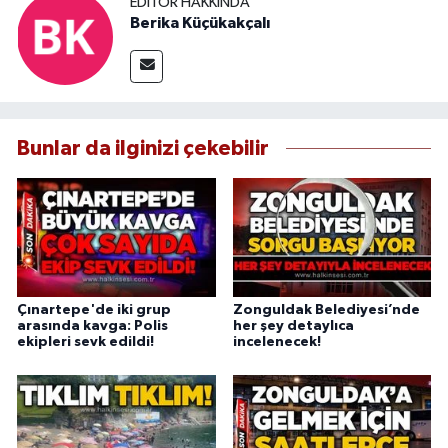
EDITÖR HAKKINDA
Berika Küçükakçalı
Bunlar da ilginizi çekebilir
Çınartepe'de iki grup
Zonguldak Belediyesi’nde
arasında kavga: Polis
her şey detaylıca
ekipleri sevk edildi!
incelenecek!