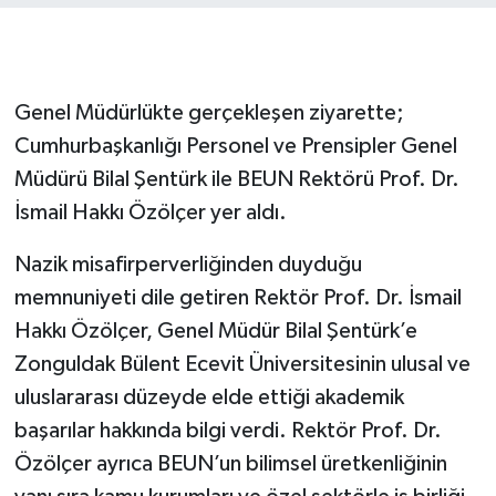
Gökçebey
GÜNDEM
Genel Müdürlükte gerçekleşen ziyarette;
Cumhurbaşkanlığı Personel ve Prensipler Genel
İş ilanı
Müdürü Bilal Şentürk ile BEUN Rektörü Prof. Dr.
İsmail Hakkı Özölçer yer aldı.
Kilimli
Nazik misafirperverliğinden duyduğu
Kültür - Sanat
memnuniyeti dile getiren Rektör Prof. Dr. İsmail
Hakkı Özölçer, Genel Müdür Bilal Şentürk’e
MAGAZİN
Zonguldak Bülent Ecevit Üniversitesinin ulusal ve
Politika
uluslararası düzeyde elde ettiği akademik
başarılar hakkında bilgi verdi. Rektör Prof. Dr.
Resmi İlan
Özölçer ayrıca BEUN’un bilimsel üretkenliğinin