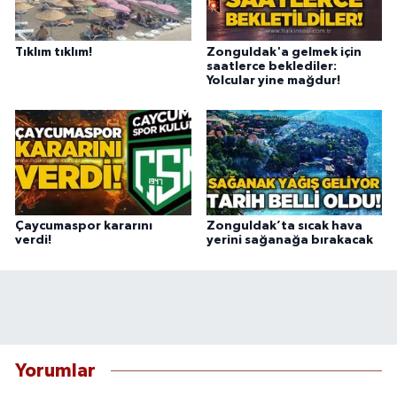
Tıklım tıklım!
Zonguldak'a gelmek için
saatlerce beklediler:
Yolcular yine mağdur!
Çaycumaspor kararını
Zonguldak’ta sıcak hava
verdi!
yerini sağanağa bırakacak
Yorumlar