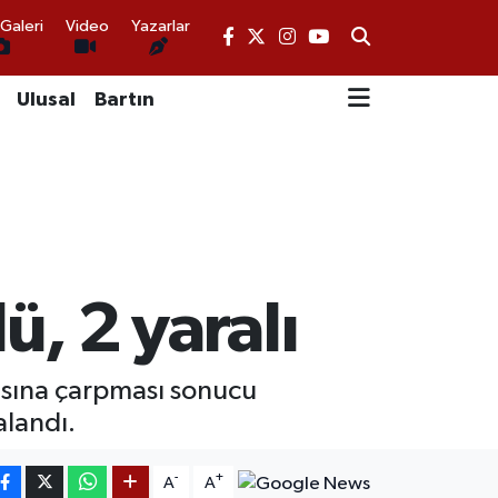
Galeri
Video
Yazarlar
Ulusal
Bartın
ü, 2 yaralı
lasına çarpması sonucu
alandı.
-
+
A
A