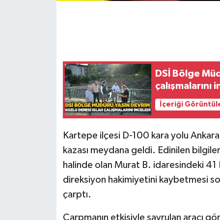
Gökçebey
GÜNDEM
DSİ Bölge Müd
İş ilanı
çalışmalarını i
Kilimli
İçeriği Görüntül
Kültür - Sanat
Kartepe ilçesi D-100 kara yolu Ankara 
MAGAZİN
kazası meydana geldi. Edinilen bilgil
halinde olan Murat B. idaresindeki 41
Politika
direksiyon hakimiyetini kaybetmesi so
çarptı.
Resmi İlan
Çarpmanın etkisiyle savrulan aracı gö