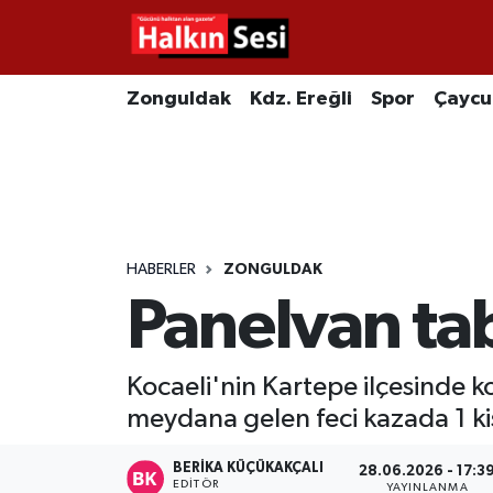
Foto Galeri
Zonguldak
Merkez Nöbetçi Eczaneler
Zonguldak
Kdz. Ereğli
Spor
Çayc
Video
Çaycuma
Merkez Hava Durumu
Yazarlar
KDZ. Ereğli
Merkez Trafik Yoğunluk Haritası
Kozlu
Süper Lig Puan Durumu ve Fikstür
HABERLER
ZONGULDAK
Panelvan tabe
Alaplı
Tüm Manşetler
Asayiş
Son Dakika Haberleri
Kocaeli'nin Kartepe ilçesinde 
meydana gelen feci kazada 1 kişi
Bartın
Haber Arşivi
BERIKA KÜÇÜKAKÇALI
28.06.2026 - 17:3
Karabük
EDITÖR
YAYINLANMA