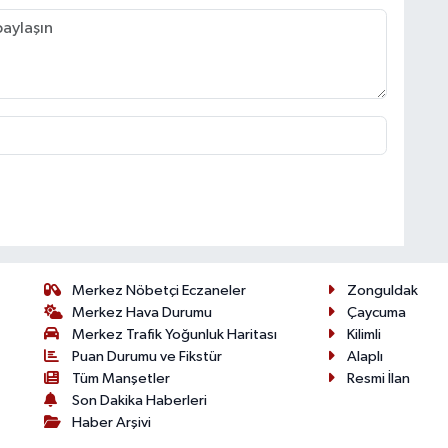
Merkez Nöbetçi Eczaneler
Zonguldak
Merkez Hava Durumu
Çaycuma
Merkez Trafik Yoğunluk Haritası
Kilimli
Puan Durumu ve Fikstür
Alaplı
Tüm Manşetler
Resmi İlan
Son Dakika Haberleri
Haber Arşivi