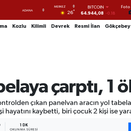
BITCOIN
Foto 
64.944,08
-0.18
°
26
DOLAR
47,7436
0.18
uma
Kozlu
Kilimli
Devrek
Resmi İlan
Gökçebey
EURO
55,2510
0.32
STERLİN
64,4811
0.38
GRAM ALTIN
6660.55
0.03
BİST100
13.779
-14
laya çarptı, 1 öl
kontrolden çıkan panelvan aracın yol tabe
 hayatını kaybetti, biri çocuk 2 kişi ise yar
9
1 DK
OKUNMA SÜRESI