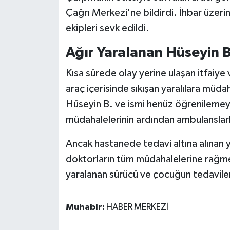
Röportaj
Çağrı Merkezi'ne bildirdi. İhbar üzerine
ekipleri sevk edildi.
Sağlık
Ağır Yaralanan Hüseyin B
SİYASET
Kısa sürede olay yerine ulaşan itfaiye
Spor
araç içerisinde sıkışan yaralılara müda
Hüseyin B. ve ismi henüz öğrenilemeyen
Ulusal
müdahalelerinin ardından ambulanslarl
Yaşam
Ancak hastanede tedavi altına alınan 
doktorların tüm müdahalelerine rağme
yaralanan sürücü ve çocuğun tedaviler
Muhabir:
HABER MERKEZİ