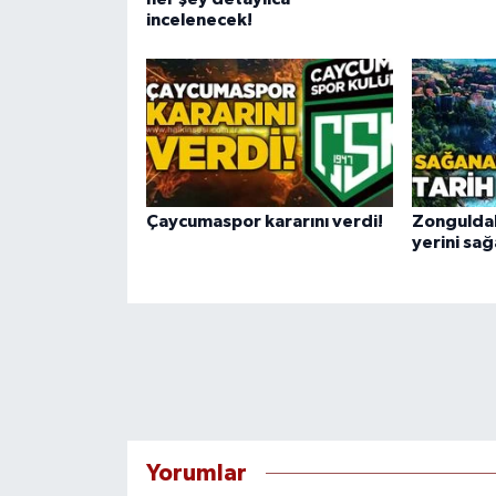
incelenecek!
Çaycumaspor kararını verdi!
Zonguldak
yerini sa
Yorumlar