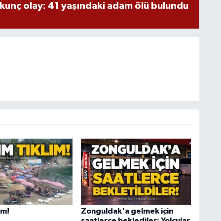
kunç olay: 41 yaşındaki adam ölü bulundu
ım!
Zonguldak'a gelmek için
saatlerce beklediler: Yolcular