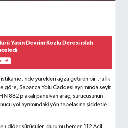
ürü Yasin Devrim Kozlu Deresi ıslah
nceledi
e
istikametinde yürekleri ağza getiren bir trafik
ere göre, Sapanca Yolu Caddesi ayrımında seyir
 HN 882 plakalı panelvan araç, sürücüsünün
nucu yol ayrımındaki yön tabelasına şiddetle
ren diğer sürücüler, durumu hemen 112 Acil