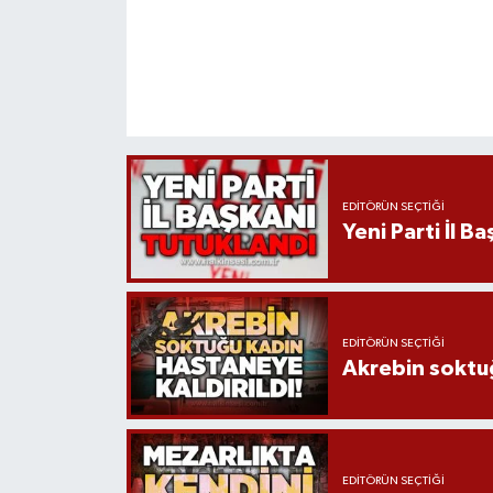
EDITÖRÜN SEÇTIĞI
Yeni Parti İl B
EDITÖRÜN SEÇTIĞI
Akrebin soktuğ
EDITÖRÜN SEÇTIĞI