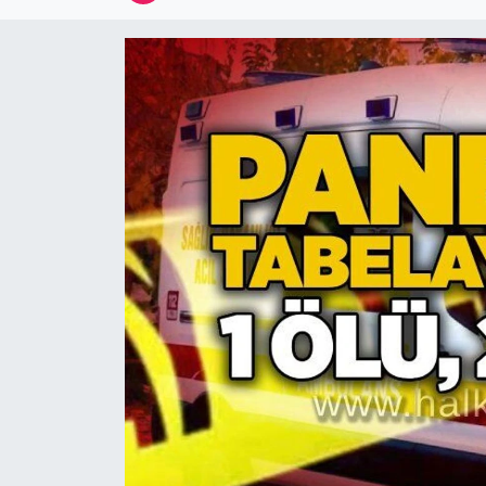
Devrek
Bolu
ÇEVRE
BİLİM VE TEKNOLOJİ
DUNYA
Düzce
Eğitim
Ekonomi
Genel