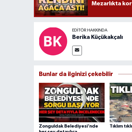
Mezarlıkta kor
EDITÖR HAKKINDA
Berika Küçükakçalı
Bunlar da ilginizi çekebilir
Zonguldak Belediyesi’nde
Tıklım tıkl
her şey detaylıca